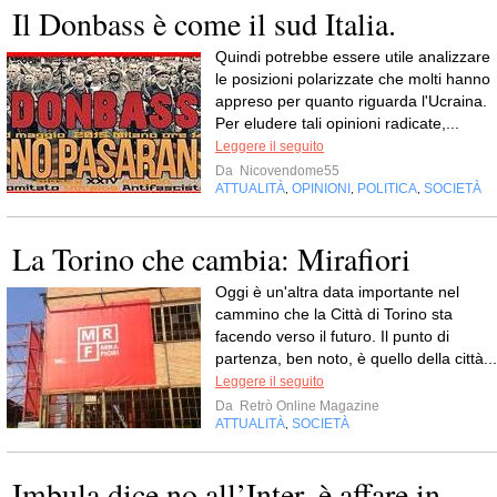
Il Donbass è come il sud Italia.
Quindi potrebbe essere utile analizzare
le posizioni polarizzate che molti hanno
appreso per quanto riguarda l'Ucraina.
Per eludere tali opinioni radicate,...
Leggere il seguito
Da
Nicovendome55
ATTUALITÀ
OPINIONI
POLITICA
SOCIETÀ
,
,
,
La Torino che cambia: Mirafiori
Oggi è un'altra data importante nel
cammino che la Città di Torino sta
facendo verso il futuro. Il punto di
partenza, ben noto, è quello della città...
Leggere il seguito
Da
Retrò Online Magazine
ATTUALITÀ
SOCIETÀ
,
Imbula dice no all’Inter, è affare in