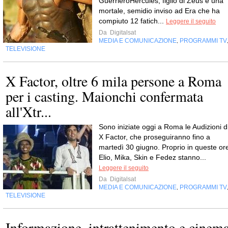
GuerrieroHercules, figlio di Zeus e una
mortale, semidio inviso ad Era che ha
compiuto 12 fatich...
Leggere il seguito
Da
Digitalsat
MEDIA E COMUNICAZIONE
PROGRAMMI TV
,
TELEVISIONE
X Factor, oltre 6 mila persone a Roma
per i casting. Maionchi confermata
all'Xtr...
Sono iniziate oggi a Roma le Audizioni d
X Factor, che proseguiranno fino a
martedì 30 giugno. Proprio in queste or
Elio, Mika, Skin e Fedez stanno...
Leggere il seguito
Da
Digitalsat
MEDIA E COMUNICAZIONE
PROGRAMMI TV
,
TELEVISIONE
Informazione, intrattenimento e cinem