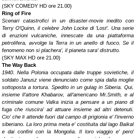
(SKY COMEDY HD ore 21.00)
Ring of Fire
Scenari catastrofici in un disaster-movie inedito con
Terry O'Quinn, il celebre John Locke di 'Lost'. Una serie
di eruzioni vulcaniche, innescate da una piattaforma
petrolifera, avvolge la Terra in un anello di fuoco. Se il
fenomeno non si plachera', il pianeta sara' distrutto.
(SKY MAX HD ore 21.00)
The Way Back
1940. Nella Polonia occupata dalle truppe sovietiche, il
soldato Janusz viene denunciato come spia dalla moglie
sottoposta a tortura. Spedito in un gulag in Siberia. Qui,
insieme ll'attore Khabarov, all'americano Mr.Smith, e al
criminale comune Valka inizia a pensare a un piano di
fuga che riuscira' ad attuare insieme ad altri detenuti.
Cio' che li attende fuori dal campo di prigionia e' l'inverno
siberiano. La loro prima meta e' costituita dal lago Baikal
e dai confini con la Mongolia. Il loro viaggio e' pero'