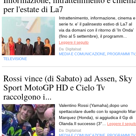
per l'estate di La7
Intrattenimento, informazione, cinema e
serie tv. e' il palinsesto estivo di La7 al
via da domani con il ritorno di 'In Onda'
(fino al 5 settembre), il programm...
Leggere il seguito
Da
Digitalsat
MEDIA E COMUNICAZIONE
PROGRAMMI TV
,
TELEVISIONE
Rossi vince (di Sabato) ad Assen, Sky
Sport MotoGP HD e Cielo Tv
raccolgono i...
Valentino Rossi (Yamaha),dopo uno
spettacolare duello con lo spagnolo Mar
Marquez (Honda), si aggiudica il Gp di
Olanda.Il successo (3°...
Leggere il seguit
Da
Digitalsat
MEDIA E COMUNICAZIONE
PROGRAMMI TV
,