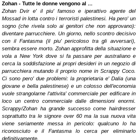
Zohan - Tutte le donne vengono al ...
Zohan Dvir e' il piu' famoso e iperattivo agente del
Mossad in lotta contro i terroristi palestinesi. Ha pero' un
sogno (che rivela solo ai genitori che non approvano):
diventare parrucchiere. Un giorno, nello scontro decisivo
con il Fantasma (il piu' pericoloso tra gli avversari),
sembra essere morto. Zohan approfitta della situazione e
vola a New York dove si fa passare per australiano e
cerca la soddisfazione ai propri desideri in un negozio di
parrucchiera mutando il proprio nome in Scrappy Coco.
Ci sono pero' due problemi: la proprietaria e' Dalia (una
giovane e bella palestinese) e un colosso dell'economia
vuole strangolarne l'attivita' commerciale per edificare in
loco un centro commerciale dalle dimensioni enormi.
Scrappy/Zohan ha grande successo come hairdresser
soprattutto tra le signore over 60 ma la sua nuova vita
viene seriamente messa in pericolo: qualcuno lo ha
riconosciuto e il Fantasma lo cerca per eliminarlo
definitivamente.