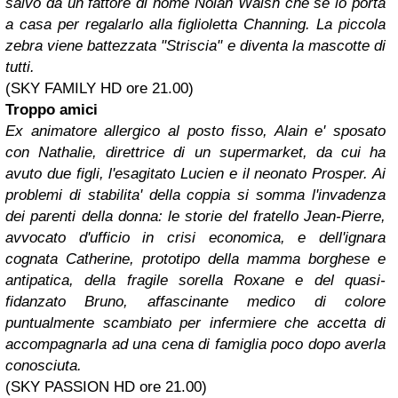
salvo da un fattore di nome Nolan Walsh che se lo porta
a casa per regalarlo alla figlioletta Channing. La piccola
zebra viene battezzata "Striscia" e diventa la mascotte di
tutti.
(SKY FAMILY HD ore 21.00)
Troppo amici
Ex animatore allergico al posto fisso, Alain e' sposato
con Nathalie, direttrice di un supermarket, da cui ha
avuto due figli, l'esagitato Lucien e il neonato Prosper. Ai
problemi di stabilita' della coppia si somma l'invadenza
dei parenti della donna: le storie del fratello Jean-Pierre,
avvocato d'ufficio in crisi economica, e dell'ignara
cognata Catherine, prototipo della mamma borghese e
antipatica, della fragile sorella Roxane e del quasi-
fidanzato Bruno, affascinante medico di colore
puntualmente scambiato per infermiere che accetta di
accompagnarla ad una cena di famiglia poco dopo averla
conosciuta.
(SKY PASSION HD ore 21.00)