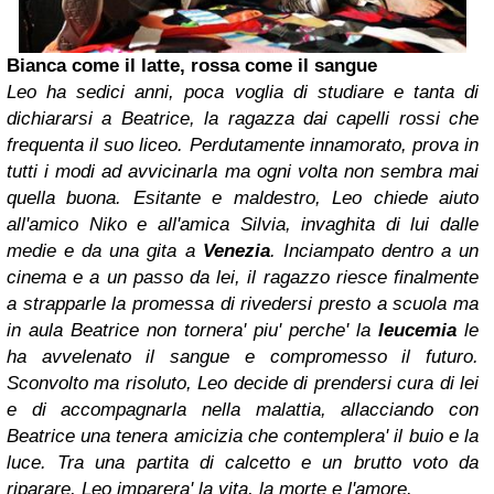
Bianca come il latte, rossa come il sangue
Leo ha sedici anni, poca voglia di studiare e tanta di
dichiararsi a Beatrice, la ragazza dai capelli rossi che
frequenta il suo liceo. Perdutamente innamorato, prova in
tutti i modi ad avvicinarla ma ogni volta non sembra mai
quella buona. Esitante e maldestro, Leo chiede aiuto
all'amico Niko e all'amica Silvia, invaghita di lui dalle
medie e da una gita a
Venezia
. Inciampato dentro a un
cinema e a un passo da lei, il ragazzo riesce finalmente
a strapparle la promessa di rivedersi presto a scuola ma
in aula Beatrice non tornera' piu' perche' la
leucemia
le
ha avvelenato il sangue e compromesso il futuro.
Sconvolto ma risoluto, Leo decide di prendersi cura di lei
e di accompagnarla nella malattia, allacciando con
Beatrice una tenera amicizia che contemplera' il buio e la
luce. Tra una partita di calcetto e un brutto voto da
riparare, Leo imparera' la vita, la morte e l'amore.