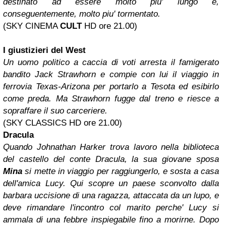
destinato ad essere molto piu' lungo e,
conseguentemente, molto piu' tormentato.
(SKY CINEMA
CULT
HD ore 21.00)
I giustizieri del West
Un uomo politico a caccia di voti arresta il famigerato
bandito Jack Strawhorn e compie con lui il viaggio in
ferrovia Texas-Arizona per portarlo a Tesota ed esibirlo
come preda. Ma Strawhorn fugge dal treno e riesce a
sopraffare il suo carceriere.
(SKY CLASSICS HD ore 21.00)
Dracula
Quando Johnathan Harker trova lavoro nella biblioteca
del castello del conte Dracula, la sua giovane sposa
Mina
si mette in viaggio per raggiungerlo, e sosta a casa
dell'amica Lucy. Qui scopre un paese sconvolto dalla
barbara uccisione di una ragazza, attaccata da un lupo, e
deve rimandare l'incontro col marito perche' Lucy si
ammala di una febbre inspiegabile fino a morirne. Dopo