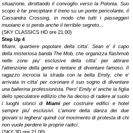
situazione, dirottando il convoglio verso la Polonia. Suo
scopo è far precipitare il treno su un ponte pericolante, il
Cassandra Crossing, in modo che tutti i passeggeri
muoiano e si perda anche il terribile segreto...
(SKY CLASSICS HD ore 21.00)
Step Up 4
Miami, quartiere popolare della citta'. Sean e' il capo
della misteriosa banda The Mob, che organizza flashmob
nelle zone piu' esclusive della citta' per attirare
l'attenzione della gente e tentare di diventare famoso. Il
ragazzo incrocia la strada con la bella Emily, che e'
arrivata in citta' per coronare il suo sogno di diventare
una ballerina professionista. Pero' Emily e' anche la figlia
dello speculatore edilizio che ha deciso di radere al suolo
i luoghi storici di
Miami
per costruire edifici e hotel
sempre piu' esclusivi. L'amore della danza dei due
giovani si leghera' quindi col movimento di protesta di chi
non vuole perdere le proprie radici.
(SKY 3D ore 21.00)