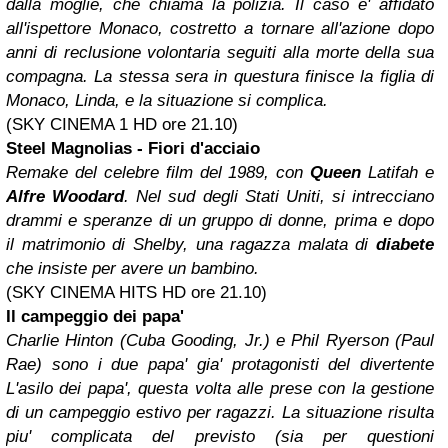
dalla moglie, che chiama la polizia. Il caso e' affidato
all'ispettore Monaco, costretto a tornare all'azione dopo
anni di reclusione volontaria seguiti alla morte della sua
compagna. La stessa sera in questura finisce la figlia di
Monaco, Linda, e la situazione si complica.
(SKY CINEMA 1 HD ore 21.10)
Steel Magnolias - Fiori d'acciaio
Remake del celebre film del 1989, con
Queen
Latifah e
Alfre Woodard
. Nel sud degli Stati Uniti, si intrecciano
drammi e speranze di un gruppo di donne, prima e dopo
il matrimonio di Shelby, una ragazza malata di
diabete
che insiste per avere un bambino.
(SKY CINEMA HITS HD ore 21.10)
Il campeggio dei papa'
Charlie Hinton (Cuba Gooding, Jr.) e Phil Ryerson (Paul
Rae) sono i due papa' gia' protagonisti del divertente
L'asilo dei papa', questa volta alle prese con la gestione
di un campeggio estivo per ragazzi. La situazione risulta
piu' complicata del previsto (sia per questioni