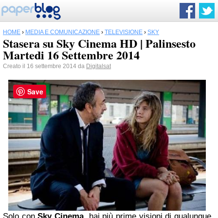
HOME
›
MEDIA E COMUNICAZIONE
›
TELEVISIONE
›
SKY
Stasera su Sky Cinema HD | Palinsesto
Martedi 16 Settembre 2014
Creato il 16 settembre 2014 da
Digitalsat
Save
Solo con
Sky Cinema
, hai più prime visioni di qualunque