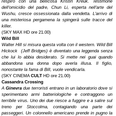
respiro con una bellicosa Kristin Kreuk. Testimone
dell'omicidio del padre, Chun Li, esperta nell'arte del
Wushu, cresce ossessionata dalla vendetta. L'arrivo di
una misteriosa pergamena la spingerà sulle tracce del
killer.
(SKY MAX HD ore 21.00)
Wild Bill
Walter Hill si misura questa volta con il western. Wild Bill
Hickock (Jeff Bridges) è diventato una leggenda senza
che lui lo abbia desiderato. Si mette nei guai quando
abbandona una donna dopo averla illusa. Il figlio,
nonostante la fama di Bill, vuole vendicarla.
(SKY CINEMA
CULT
HD ore 21.00)
Cassandra Crossing
A
Ginevra
due terroristi entrano in un laboratorio dove si
sperimentano armi batteriologiche e contraggono un
terribile virus. Uno dei due riesce a fuggire e a salire sul
treno per Stoccolma, contagiando una parte dei
passeggeri. Un colonnello americano prende in pugno la