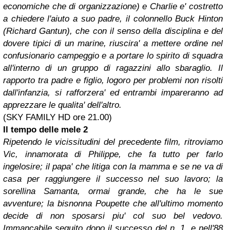
economiche che di organizzazione) e Charlie e' costretto
a chiedere l'aiuto a suo padre, il colonnello Buck Hinton
(Richard Gantun), che con il senso della disciplina e del
dovere tipici di un marine, riuscira' a mettere ordine nel
confusionario campeggio e a portare lo spirito di squadra
all'interno di un gruppo di ragazzini allo sbaraglio. Il
rapporto tra padre e figlio, logoro per problemi non risolti
dall'infanzia, si rafforzera' ed entrambi impareranno ad
apprezzare le qualita' dell'altro.
(SKY FAMILY HD ore 21.00)
Il tempo delle mele 2
Ripetendo le vicissitudini del precedente film, ritroviamo
Vic, innamorata di Philippe, che fa tutto per farlo
ingelosire; il papa' che litiga con la mamma e se ne va di
casa per raggiungere il successo nel suo lavoro; la
sorellina Samanta, ormai grande, che ha le sue
avventure; la bisnonna Poupette che all'ultimo momento
decide di non sposarsi piu' col suo bel vedovo.
Immancabile seguito dopo il successo del n. 1, e nell'88