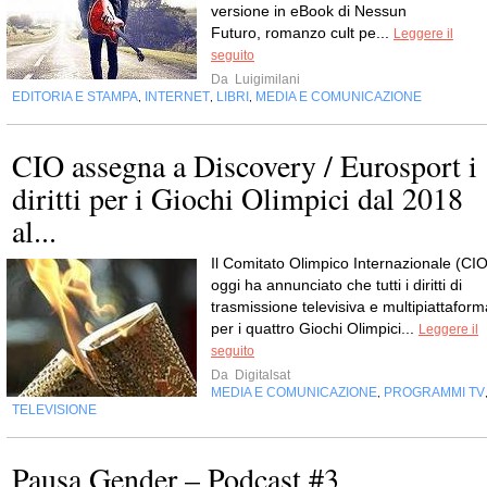
versione in eBook di Nessun
Futuro, romanzo cult pe...
Leggere il
seguito
Da
Luigimilani
EDITORIA E STAMPA
INTERNET
LIBRI
MEDIA E COMUNICAZIONE
,
,
,
CIO assegna a Discovery / Eurosport i
diritti per i Giochi Olimpici dal 2018
al...
Il Comitato Olimpico Internazionale (CIO
oggi ha annunciato che tutti i diritti di
trasmissione televisiva e multipiattaform
per i quattro Giochi Olimpici...
Leggere il
seguito
Da
Digitalsat
MEDIA E COMUNICAZIONE
PROGRAMMI TV
,
TELEVISIONE
Pausa Gender – Podcast #3