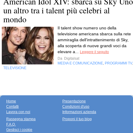
American Idol XIV: sbarca su Sky Uno
un altro tra i talent più celebri al
mondo
Il talent show numero uno della
televisione americana sbarca sulla rete
ammiraglia dell'intrattenimento di Sky,
alla scoperta di nuove grandi voci da
elevare a...
Leggere il seguito
Da
Digitalsat
MEDIA E COMUNICAZIONE
PROGRAMMI TV
,
TELEVISIONE
Home
Presentazione
Contatti
Condizioni d'uso
Lavora con noi
Informazioni azienda
Rassegna stampa
Proponi il tuo blog
F.A.Q.
Gestisci i cookie