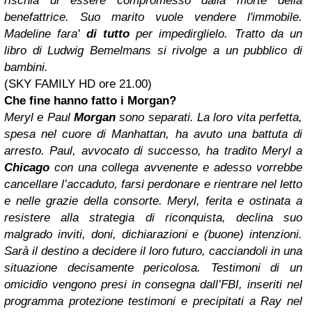
rischia di essere compromesso dalla morte della
benefattrice. Suo marito vuole vendere l'immobile.
Madeline fara'
di tutto
per impedirglielo. Tratto da un
libro di Ludwig Bemelmans si rivolge a un pubblico di
bambini.
(SKY FAMILY HD ore 21.00)
Che fine hanno fatto i Morgan?
Meryl e Paul
Morgan
sono separati. La loro vita perfetta,
spesa nel cuore di Manhattan, ha avuto una battuta di
arresto. Paul, avvocato di successo, ha tradito Meryl a
Chicago
con una collega avvenente e adesso vorrebbe
cancellare l’accaduto, farsi perdonare e rientrare nel letto
e nelle grazie della consorte. Meryl, ferita e ostinata a
resistere alla strategia di riconquista, declina suo
malgrado inviti, doni, dichiarazioni e (buone) intenzioni.
Sarà il destino a decidere il loro futuro, cacciandoli in una
situazione decisamente pericolosa. Testimoni di un
omicidio vengono presi in consegna dall’FBI, inseriti nel
programma protezione testimoni e precipitati a Ray nel