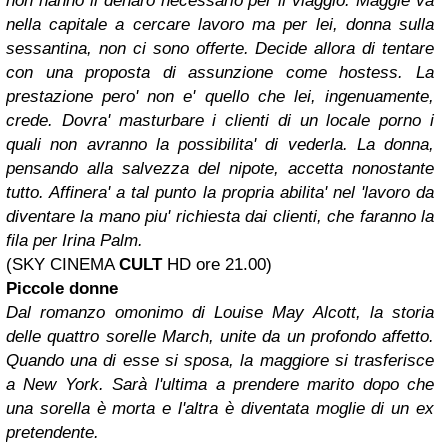
non hanno il denaro necessario per il viaggio. Maggie va
nella capitale a cercare lavoro ma per lei, donna sulla
sessantina, non ci sono offerte. Decide allora di tentare
con una proposta di assunzione come hostess. La
prestazione pero' non e' quello che lei, ingenuamente,
crede. Dovra' masturbare i clienti di un locale porno i
quali non avranno la possibilita' di vederla. La donna,
pensando alla salvezza del nipote, accetta nonostante
tutto. Affinera' a tal punto la propria abilita' nel 'lavoro da
diventare la mano piu' richiesta dai clienti, che faranno la
fila per Irina Palm.
(SKY CINEMA
CULT
HD ore 21.00)
Piccole donne
Dal romanzo omonimo di Louise May Alcott, la storia
delle quattro sorelle March, unite da un profondo affetto.
Quando una di esse si sposa, la maggiore si trasferisce
a New York. Sarà l'ultima a prendere marito dopo che
una sorella è morta e l'altra è diventata moglie di un ex
pretendente.