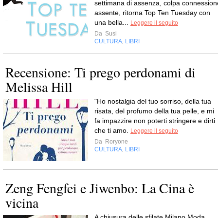
settimana di assenza, colpa connession
assente, ritorna Top Ten Tuesday con
una bella...
Leggere il seguito
Da
Susi
CULTURA
LIBRI
,
Recensione: Ti prego perdonami di
Melissa Hill
"Ho nostalgia del tuo sorriso, della tua
risata, del profumo della tua pelle, e mi
fa impazzire non poterti stringere e dirti
che ti amo.
Leggere il seguito
Da
Roryone
CULTURA
LIBRI
,
Zeng Fengfei e Jiwenbo: La Cina è
vicina
A chiusura delle sfilate Milano Moda