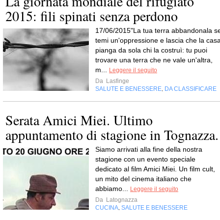
La giornata mondiale del rifugiato
2015: fili spinati senza perdono
17/06/2015"La tua terra abbandonala s
temi un'oppressione e lascia che la cas
pianga da sola chi la costruì: tu puoi
trovare una terra che ne vale un'altra,
m...
Leggere il seguito
Da
Lasfinge
SALUTE E BENESSERE
DA CLASSIFICARE
,
Serata Amici Miei. Ultimo
appuntamento di stagione in Tognazza.
Siamo arrivati alla fine della nostra
stagione con un evento speciale
dedicato al film Amici Miei. Un film cult,
un mito del cinema italiano che
abbiamo...
Leggere il seguito
Da
Latognazza
CUCINA
SALUTE E BENESSERE
,