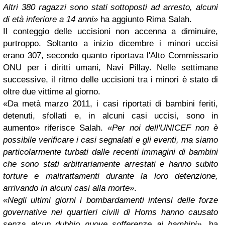
Altri 380 ragazzi sono stati sottoposti ad arresto, alcuni
di età inferiore a 14 anni»
ha aggiunto Rima Salah.
Il conteggio delle uccisioni non accenna a diminuire,
purtroppo. Soltanto a inizio dicembre i minori uccisi
erano 307, secondo quanto riportava l'Alto Commissario
ONU per i diritti umani, Navi Pillay. Nelle settimane
successive, il ritmo delle uccisioni tra i minori è stato di
oltre due vittime al giorno.
«Da metà marzo 2011, i casi riportati di bambini feriti,
detenuti, sfollati e, in alcuni casi uccisi, sono in
aumento» riferisce Salah.
«Per noi dell'UNICEF non è
possibile verificare i casi segnalati e gli eventi, ma siamo
particolarmente turbati dalle recenti immagini di bambini
che sono stati arbitrariamente arrestati e hanno subito
torture e maltrattamenti durante la loro detenzione,
arrivando in alcuni casi alla morte»
.
«Negli ultimi giorni i bombardamenti intensi delle forze
governative nei quartieri civili di Homs hanno causato
senza alcun dubbio nuove sofferenze ai bambini»
, ha