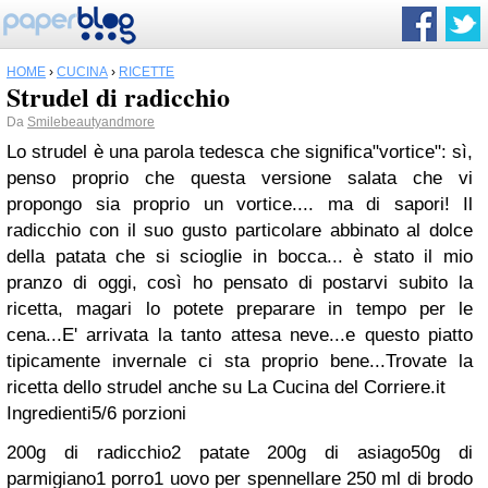
HOME
›
CUCINA
›
RICETTE
Strudel di radicchio
Da
Smilebeautyandmore
Lo strudel è una parola tedesca che significa"vortice": sì,
penso proprio che questa versione salata che vi
propongo sia proprio un vortice.... ma di sapori! Il
radicchio con il suo gusto particolare abbinato al dolce
della patata che si scioglie in bocca... è stato il mio
pranzo di oggi, così ho pensato di postarvi subito la
ricetta, magari lo potete preparare in tempo per le
cena...
E' arrivata la tanto attesa neve...e questo piatto
tipicamente invernale ci sta proprio bene...
Trovate la
ricetta dello strudel anche su La Cucina del Corriere.it
Ingredienti
5/6 porzioni
200g di radicchio
2 patate
200g di asiago
50g di
parmigiano
1 porro
1 uovo per spennellare
250 ml di brodo