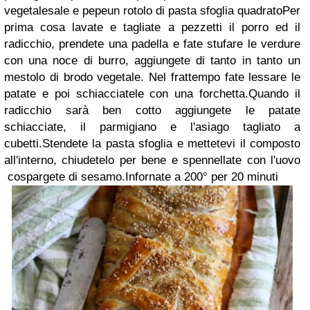
vegetale
sale e pepe
un rotolo di pasta sfoglia quadrato
Per
prima cosa lavate e tagliate a pezzetti il porro ed il
radicchio, prendete una padella e fate stufare le verdure
con una noce di burro, aggiungete di tanto in tanto un
mestolo di brodo vegetale.
Nel frattempo fate lessare le
patate e poi schiacciatele con una forchetta.
Quando il
radicchio sarà ben cotto aggiungete le patate
schiacciate, il parmigiano e l'asiago tagliato a
cubetti.
Stendete la pasta sfoglia e mettetevi il composto
all'interno, chiudetelo per bene e spennellate con l'uovo
cospargete di sesamo.
Infornate a 200° per 20 minuti