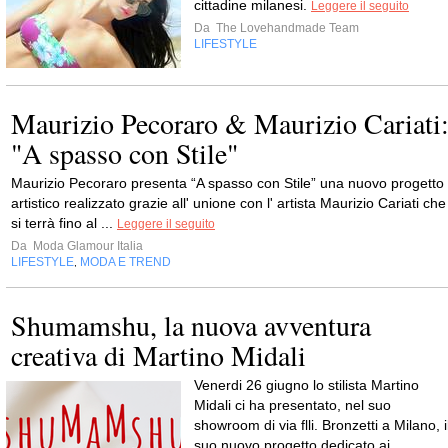
cittadine milanesi.
Leggere il seguito
Da
The Lovehandmade Team
LIFESTYLE
Maurizio Pecoraro & Maurizio Cariati
"A spasso con Stile"
Maurizio Pecoraro presenta “A spasso con Stile” una nuovo progetto
artistico realizzato grazie all' unione con l' artista Maurizio Cariati che
si terrà fino al ...
Leggere il seguito
Da
Moda Glamour Italia
LIFESTYLE
MODA E TREND
,
Shumamshu, la nuova avventura
creativa di Martino Midali
Venerdi 26 giugno lo stilista Martino
Midali ci ha presentato, nel suo
showroom di via flli. Bronzetti a Milano, i
suo nuovo progetto dedicato ai