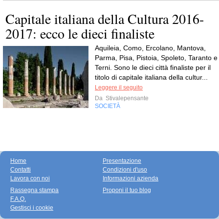
Capitale italiana della Cultura 2016-
2017: ecco le dieci finaliste
Aquileia, Como, Ercolano, Mantova,
Parma, Pisa, Pistoia, Spoleto, Taranto e
Terni. Sono le dieci città finaliste per il
titolo di capitale italiana della cultur...
Leggere il seguito
Da
Stivalepensante
SOCIETÀ
Home
Presentazione
Contatti
Condizioni d'uso
Lavora con noi
Informazioni azienda
Rassegna stampa
Proponi il tuo blog
F.A.Q.
Gestisci i cookie