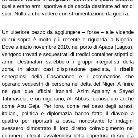
quelle erano armi sportive e da caccia destinate ad amici
suoi. Nulla a che vedere con strumentazione da guerra.
Un ulteriore pezzo da aggiungere – forse – alle vicende
di cui sopra è molto più recente e riguarda la Nigeria.
Dove a inizio novembre 2010, nel porto di Apapa (Lagos),
vengono trovati e sequestrati di tredici container stipati di
armi. Destinatari sarebbero i gruppi integralisti della
zona, in alcuni casi d’ispirazione qaedista,
i ribelli
senegalesi della Casamance e i commandos che
operano sequestri di persona nel delta del Niger. A finire
nei guai due ufficiali iraniani, Azim Agajany e Sayed
Tahmasebi, e un nigeriano, Ali Abbas, conosciuto anche
come Abu Geja. Per loro, come nel caso degli arresti
italiani, politica e diplomazia hanno fatto il diavolo a
quattro per riportarli a casa, nonostante le indagini
avessero dimostrato il loro diretto coinvolgimento nei
commerci illegali avvalendosi della copertura di società