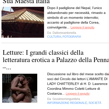
Sua Maestà Italia
Dopo il padiglione del Nepal, l’unico
abbandonato per necessità, rimasto a
simbolo di un momento interrotto;
accanto al padiglione della Corea,
coinvolgente...
Leggere il seguito
Da
Dallomoantonella
CULTURA
FOTOGRAFIA
,
Letture: I grandi classici della
letteratura erotica a Palazzo della Penn
–...
Discussione sul libro del mese scelto da
soci del Circolo dei lettori L’AMANTE DI
LADY CHATTERLEY di H. D. Lawrence
Coordina Mimmo Coletti Letture di
Costanza...
Leggere il seguito
Da
Goodmorningumbria
INFORMAZIONE REGIONALE
SOCIETÀ
,