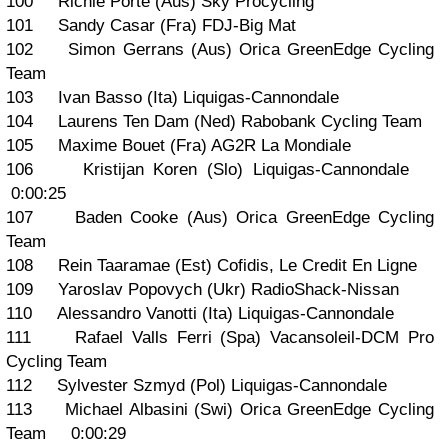
100 Richie Porte (Aus) Sky Procycling
101 Sandy Casar (Fra) FDJ-Big Mat
102 Simon Gerrans (Aus) Orica GreenEdge Cycling
Team
103 Ivan Basso (Ita) Liquigas-Cannondale
104 Laurens Ten Dam (Ned) Rabobank Cycling Team
105 Maxime Bouet (Fra) AG2R La Mondiale
106 Kristijan Koren (Slo) Liquigas-Cannondale
0:00:25
107 Baden Cooke (Aus) Orica GreenEdge Cycling
Team
108 Rein Taaramae (Est) Cofidis, Le Credit En Ligne
109 Yaroslav Popovych (Ukr) RadioShack-Nissan
110 Alessandro Vanotti (Ita) Liquigas-Cannondale
111 Rafael Valls Ferri (Spa) Vacansoleil-DCM Pro
Cycling Team
112 Sylvester Szmyd (Pol) Liquigas-Cannondale
113 Michael Albasini (Swi) Orica GreenEdge Cycling
Team 0:00:29