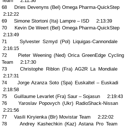
Team 2:11:36
68 Dries Devenyns (Bel) Omega Pharma-QuickStep
2:12:22
69 Simone Stortoni (Ita) Lampre – ISD 2:13:39
70 Kevin De Weert (Bel) Omega Pharma-QuickStep
2:13:49
71 Sylvester Szmyd (Pol) Liquigas-Cannondale
2:16:15
72 Pieter Weening (Ned) Orica GreenEdge Cycling
Team 2:17:30
73 Christophe Riblon (Fra) AG2R La Mondiale
2:17:31
74 Jorge Azanza Soto (Spa) Euskaltel – Euskadi
2:18:58
75 Guillaume Levarlet (Fra) Saur – Sojasun 2:19:43
76 Yaroslav Popovych (Ukr) RadioShack-Nissan
2:21:56
77 Vasili Kiryienka (Blr) Movistar Team 2:22:02
78 Andrey Kashechkin (Kaz) Astana Pro Team