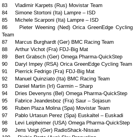
83 Vladimir Karpets (Rus) Movistar Team
84 Simone Stortoni (Ita) Lampre – ISD
85 Michele Scarponi (Ita) Lampre – ISD
86 Pieter Weening (Ned) Orica GreenEdge Cycling
Team
87 Marcus Burghardt (Ger) BMC Racing Team
88 Arthur Vichot (Fra) FDJ-Big Mat
89 Bert Grabsch (Ger) Omega Pharma-QuickStep
90 Daryl Impey (RSA) Orica GreenEdge Cycling Team
91 Pierrick Fedrigo (Fra) FDJ-Big Mat
92 Manuel Quinziato (Ita) BMC Racing Team
93 Daniel Martin (Irl) Garmin – Sharp
94 Dries Devenyns (Bel) Omega Pharma-QuickStep
95 Fabrice Jeandesboz (Fra) Saur – Sojasun
96 Ruben Plaza Molina (Spa) Movistar Team
97 Pablo Urtasun Perez (Spa) Euskaltel – Euskadi
98 Levi Leipheimer (USA) Omega Pharma-QuickStep
99 Jens Voigt (Ger) RadioShack-Nissan