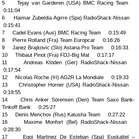
5 Tejay van Garderen (USA) BMC Racing Team
0:11:04
6 Haimar Zubeldia Agirre (Spa) RadioShack-Nissan
0:15:41
7 Cadel Evans (Aus) BMC Racing Team 0:15:49
8 Pierre Rolland (Fra) Team Europcar 0:16:26
9 Janez Brajkovic (Slo) Astana Pro Team 0:16:33
10 Thibaut Pinot (Fra) FDJ-Big Mat 0:17:17
11 Andreas Klöden (Ger) RadioShack-Nissan
0:17:54
12 Nicolas Roche (Irl) AG2R La Mondiale 0:19:33
13 Christopher Horner (USA) RadioShack-Nissan
0:19:55
14 Chris Anker Sörensen (Den) Team Saxo Bank-
Tinkoff Bank 0:25:27
15 Denis Menchov (Rus) Katusha Team 0:27:22
16 Maxime Monfort (Bel) RadioShack-Nissan
0:28:30
17 Egoi Martinez De Esteban (Spa) Euskaltel –