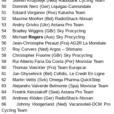
49 Steven Kruijswijk (Ned) Rabobank Cycling Team
50 Dominik Nerz (Ger) Liquigas-Cannondale
51 Eduard Vorganov (Rus) Katusha Team
52 Maxime Monfort (Bel) RadioShack-Nissan
53 Andriy Grivko (Ukr) Astana Pro Team
54 Bradley Wiggins (GBr) Sky Procycling
55 Michael
Rogers
(Aus) Sky Procycling
56 Jean-Christophe Peraud (Fra) AG2R La Mondiale
57 Roy Curvers (Ned) Argos – Shimano
58 Christopher Froome (GBr) Sky Procycling
59 Rui Alberto Faria Da Costa (Por) Movistar Team
60 Thomas Voeckler (Fra) Team Europcar
61 Jan Ghyselinck (Bel) Cofidis, Le Credit En Ligne
62 Martin Velits (Svk) Omega Pharma-QuickStep
63 Alejandro Valverde Belmonte (Spa) Movistar Team
64 Fredrik Kessiakoff (Swe) Astana Pro Team
65 Andreas Klöden (Ger) RadioShack-Nissan
66 Johnny Hoogerland (Ned) Vacansoleil-DCM Pro
Cycling Team