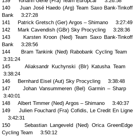
139 Yohann Gene (Fra) Team Europcar 3:26:58
140 Juan José Haedo (Arg) Team Saxo Bank-Tinkoff
Bank 3:27:28
141 Patrick Gretsch (Ger) Argos – Shimano 3:27:49
142 Mark Cavendish (GBr) Sky Procycling 3:28:36
143 Karsten Kroon (Ned) Team Saxo Bank-Tinkoff
Bank 3:28:56
144 Bram Tankink (Ned) Rabobank Cycling Team
3:31:24
145 Aliaksandr Kuchynski (Blr) Katusha Team
3:38:24
146 Bernhard Eisel (Aut) Sky Procycling 3:38:48
147 Johan Vansummeren (Bel) Garmin – Sharp
3:40:01
148 Albert Timmer (Ned) Argos – Shimano 3:40:37
149 Julien Fouchard (Fra) Cofidis, Le Credit En Ligne
3:42:31
150 Sebastian Langeveld (Ned) Orica GreenEdge
Cycling Team 3:50:12