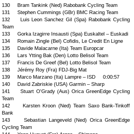
130 Bram Tankink (Ned) Rabobank Cycling Team
131 Stephen Cummings (GBr) BMC Racing Team
132 Luis Leon Sanchez Gil (Spa) Rabobank Cycling
Team
133 Gorka Izagirre Insausti (Spa) Euskaltel – Euskadi
134 Romain Zingle (Bel) Cofidis, Le Credit En Ligne
135 Davide Malacarne (Ita) Team Europcar
136 Lars Ytting Bak (Den) Lotto Belisol Team
137 Francis De Greef (Bel) Lotto Belisol Team
138 Jérémy Roy (Fra) FDJ-Big Mat
139 Marco Marzano (Ita) Lampre – ISD 0:00:57
140 David Zabriskie (USA) Garmin – Sharp
141 Stuart O’Grady (Aus) Orica GreenEdge Cycling
Team
142 Karsten Kroon (Ned) Team Saxo Bank-Tinkoff
Bank
143 Sebastian Langeveld (Ned) Orica GreenEdge
Cycling Team