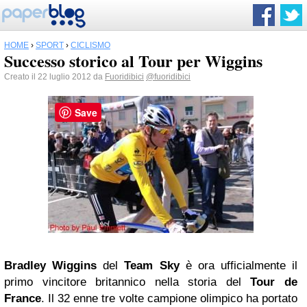
HOME
›
SPORT
›
CICLISMO
Successo storico al Tour per Wiggins
Creato il 22 luglio 2012 da
Fuoridibici
@fuoridibici
Save
Bradley Wiggins
del
Team Sky
è ora ufficialmente il
primo vincitore britannico nella storia del
Tour de
France
. Il 32 enne tre volte campione olimpico ha portato