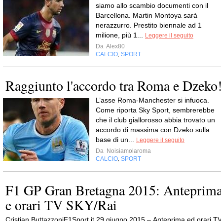
siamo allo scambio documenti con il
Barcellona. Martin Montoya sarà
nerazzurro. Prestito biennale ad 1
milione, più 1...
Leggere il seguito
Da
Alex80
CALCIO
SPORT
,
Raggiunto l'accordo tra Roma e Dzeko
L’asse Roma-Manchester si infuoca.
Come riporta Sky Sport, sembrerebbe
che il club giallorosso abbia trovato un
accordo di massima con Dzeko sulla
base di un...
Leggere il seguito
Da
Noisiamolaroma
CALCIO
SPORT
,
F1 GP Gran Bretagna 2015: Anteprim
e orari TV SKY/Rai
Cristian ButtazzoniF1Sport.it 29 giugno 2015 – Anteprima ed orari T