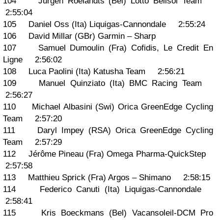
104 Jurgen Roelandts (Bel) Lotto Belisol Team
2:55:04
105 Daniel Oss (Ita) Liquigas-Cannondale 2:55:24
106 David Millar (GBr) Garmin – Sharp
107 Samuel Dumoulin (Fra) Cofidis, Le Credit En
Ligne 2:56:02
108 Luca Paolini (Ita) Katusha Team 2:56:21
109 Manuel Quinziato (Ita) BMC Racing Team
2:56:27
110 Michael Albasini (Swi) Orica GreenEdge Cycling
Team 2:57:20
111 Daryl Impey (RSA) Orica GreenEdge Cycling
Team 2:57:29
112 Jérôme Pineau (Fra) Omega Pharma-QuickStep
2:57:58
113 Matthieu Sprick (Fra) Argos – Shimano 2:58:15
114 Federico Canuti (Ita) Liquigas-Cannondale
2:58:41
115 Kris Boeckmans (Bel) Vacansoleil-DCM Pro