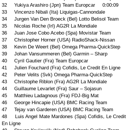
32 Yukiya Arashiro (Jpn) Team Europcar 0:00:09
33 Vincenzo Nibali (Ita) Liquigas-Cannondale
34 Jurgen Van Den Broeck (Bel) Lotto Belisol Team
35 Nicolas Roche (Irl) AG2R La Mondiale
36 Juan Jose Cobo Acebo (Spa) Movistar Team
37 Christopher Horner (USA) RadioShack-Nissan
38 Kevin De Weert (Bel) Omega Pharma-QuickStep
39 Johan Vansummeren (Bel) Garmin – Sharp
40 Cyril Gautier (Fra) Team Europcar
41 Julien Fouchard (Fra) Cofidis, Le Credit En Ligne
42 Peter Velits (Svk) Omega Pharma-QuickStep
43 Christophe Riblon (Fra) AG2R La Mondiale
44 Guillaume Levarlet (Fra) Saur – Sojasun
45 Matthieu Ladagnous (Fra) FDJ-Big Mat
46 George Hincapie (USA) BMC Racing Team
47 Tejay van Garderen (USA) BMC Racing Team
48 Luis Angel Mate Mardones (Spa) Cofidis, Le Credit
En Ligne