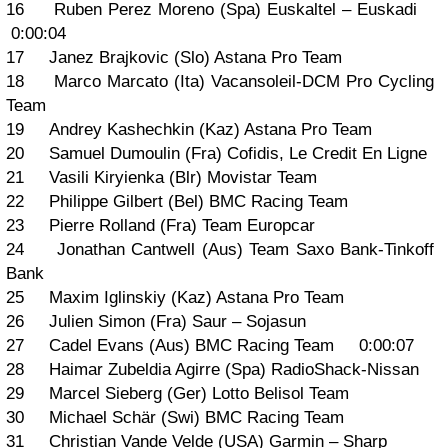
16 Ruben Perez Moreno (Spa) Euskaltel – Euskadi
0:00:04
17 Janez Brajkovic (Slo) Astana Pro Team
18 Marco Marcato (Ita) Vacansoleil-DCM Pro Cycling
Team
19 Andrey Kashechkin (Kaz) Astana Pro Team
20 Samuel Dumoulin (Fra) Cofidis, Le Credit En Ligne
21 Vasili Kiryienka (Blr) Movistar Team
22 Philippe Gilbert (Bel) BMC Racing Team
23 Pierre Rolland (Fra) Team Europcar
24 Jonathan Cantwell (Aus) Team Saxo Bank-Tinkoff
Bank
25 Maxim Iglinskiy (Kaz) Astana Pro Team
26 Julien Simon (Fra) Saur – Sojasun
27 Cadel Evans (Aus) BMC Racing Team 0:00:07
28 Haimar Zubeldia Agirre (Spa) RadioShack-Nissan
29 Marcel Sieberg (Ger) Lotto Belisol Team
30 Michael Schär (Swi) BMC Racing Team
31 Christian Vande Velde (USA) Garmin – Sharp