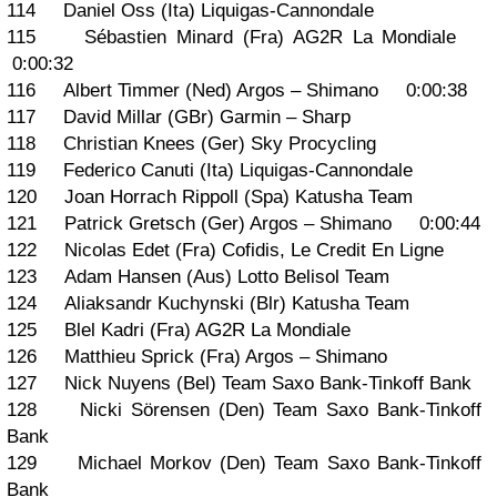
114 Daniel Oss (Ita) Liquigas-Cannondale
115 Sébastien Minard (Fra) AG2R La Mondiale
0:00:32
116 Albert Timmer (Ned) Argos – Shimano 0:00:38
117 David Millar (GBr) Garmin – Sharp
118 Christian Knees (Ger) Sky Procycling
119 Federico Canuti (Ita) Liquigas-Cannondale
120 Joan Horrach Rippoll (Spa) Katusha Team
121 Patrick Gretsch (Ger) Argos – Shimano 0:00:44
122 Nicolas Edet (Fra) Cofidis, Le Credit En Ligne
123 Adam Hansen (Aus) Lotto Belisol Team
124 Aliaksandr Kuchynski (Blr) Katusha Team
125 Blel Kadri (Fra) AG2R La Mondiale
126 Matthieu Sprick (Fra) Argos – Shimano
127 Nick Nuyens (Bel) Team Saxo Bank-Tinkoff Bank
128 Nicki Sörensen (Den) Team Saxo Bank-Tinkoff
Bank
129 Michael Morkov (Den) Team Saxo Bank-Tinkoff
Bank