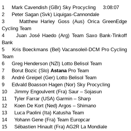
1 Mark Cavendish (GBr) Sky Procycling 3:08:07
2 Peter Sagan (Svk) Liquigas-Cannondale
3 Matthew Harley Goss (Aus) Orica GreenEdge
Cycling Team
4 Juan José Haedo (Arg) Team Saxo Bank-Tinkoff
Bank
5 Kris Boeckmans (Bel) Vacansoleil-DCM Pro Cycling
Team
6 Greg Henderson (NZl) Lotto Belisol Team
7 Borut Bozic (Slo)
Astana
Pro Team
8 André Greipel (Ger) Lotto Belisol Team
9 Edvald Boasson Hagen (Nor) Sky Procycling
10 Jimmy Engoulvent (Fra) Saur – Sojasun
11 Tyler Farrar (USA) Garmin – Sharp
12 Koen De Kort (Ned) Argos – Shimano
13 Luca Paolini (Ita) Katusha Team
14 Yohann Gene (Fra) Team Europcar
15 Sébastien Hinault (Fra) AG2R La Mondiale