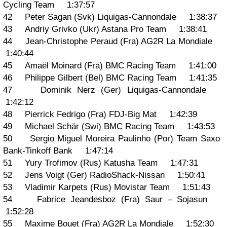
Cycling Team 1:37:57
42 Peter Sagan (Svk) Liquigas-Cannondale 1:38:37
43 Andriy Grivko (Ukr) Astana Pro Team 1:38:41
44 Jean-Christophe Peraud (Fra) AG2R La Mondiale
1:40:44
45 Amaël Moinard (Fra) BMC Racing Team 1:41:00
46 Philippe Gilbert (Bel) BMC Racing Team 1:41:35
47 Dominik Nerz (Ger) Liquigas-Cannondale
1:42:12
48 Pierrick Fedrigo (Fra) FDJ-Big Mat 1:42:39
49 Michael Schär (Swi) BMC Racing Team 1:43:53
50 Sergio Miguel Moreira Paulinho (Por) Team Saxo
Bank-Tinkoff Bank 1:47:14
51 Yury Trofimov (Rus) Katusha Team 1:47:31
52 Jens Voigt (Ger) RadioShack-Nissan 1:50:41
53 Vladimir Karpets (Rus) Movistar Team 1:51:43
54 Fabrice Jeandesboz (Fra) Saur – Sojasun
1:52:28
55 Maxime Bouet (Fra) AG2R La Mondiale 1:52:30