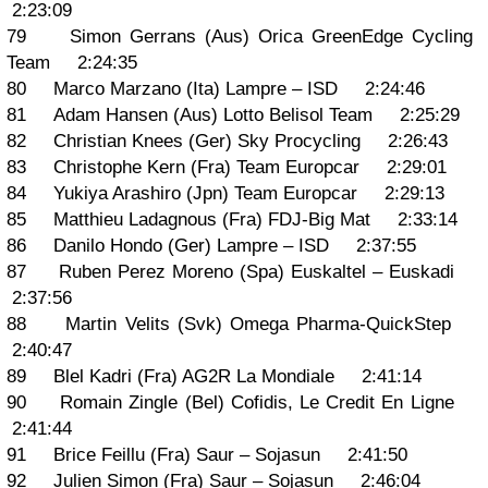
2:23:09
79 Simon Gerrans (Aus) Orica GreenEdge Cycling
Team 2:24:35
80 Marco Marzano (Ita) Lampre – ISD 2:24:46
81 Adam Hansen (Aus) Lotto Belisol Team 2:25:29
82 Christian Knees (Ger) Sky Procycling 2:26:43
83 Christophe Kern (Fra) Team Europcar 2:29:01
84 Yukiya Arashiro (Jpn) Team Europcar 2:29:13
85 Matthieu Ladagnous (Fra) FDJ-Big Mat 2:33:14
86 Danilo Hondo (Ger) Lampre – ISD 2:37:55
87 Ruben Perez Moreno (Spa) Euskaltel – Euskadi
2:37:56
88 Martin Velits (Svk) Omega Pharma-QuickStep
2:40:47
89 Blel Kadri (Fra) AG2R La Mondiale 2:41:14
90 Romain Zingle (Bel) Cofidis, Le Credit En Ligne
2:41:44
91 Brice Feillu (Fra) Saur – Sojasun 2:41:50
92 Julien Simon (Fra) Saur – Sojasun 2:46:04