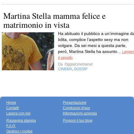
Martina Stella mamma felice e
matrimonio in vista
Ha abituato il pubblico a un’immagine d
lolita, complice l’aspetto sexy ma non
volgare. Da sei mesi a questa parte,
però, Martina Stella ha assunto...
Legger
il seguito
Da
Oggialcinemanet
CINEMA
GOSSIP
,
Home
Presentazione
Contatti
Condizioni d'uso
Lavora con noi
Informazioni azienda
Rassegna stampa
Proponi il tuo blog
F.A.Q.
Gestisci i cookie