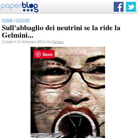
HOME
›
GOSSIP
Sull'abbaglio dei neutrini se la ride la
Gelmini...
Creato il 24 febbraio 2012 da
Dejavu
Save