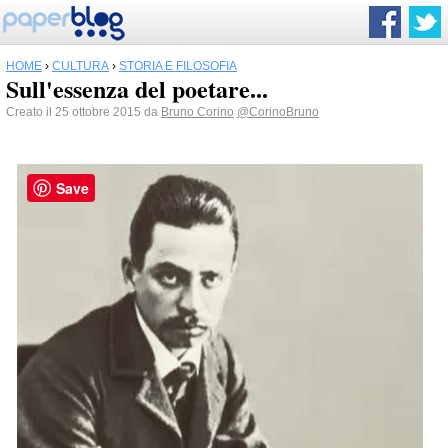
HOME
›
CULTURA
›
STORIA E FILOSOFIA
Sull'essenza del poetare...
Creato il 25 ottobre 2015 da
Bruno Corino
@CorinoBruno
Save