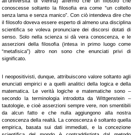
all’università di Vienna) affermò che un filosofo che
conoscesse soltanto la filosofia era come “un coltello
senza lama e senza manico”. Con ciò intendeva dire che
il filosofo doveva essere esperto di almeno una disciplina
scientifica se voleva pronunciare dei discorsi dotati di
senso. Solo nella scienza si dà vera conoscenza, e le
asserzioni della filosofia (intesa in primo luogo come
“metafisica”) altro non sono che enunciati privi di
significato.
I neopositivisti, dunque, attribuiscono valore soltanto agli
enunciati empirici e a quelli analitici della logica e della
matematica. Le verità logiche e matematiche sono –
secondo la terminologia introdotta da Wittgenstein –
tautologie, e cioè asserzioni sempre vere, non smentibili
da alcun fatto e che nulla aggiungono alla nostra
conoscenza della realtà. La conoscenza è soltanto quella
empirica, basata sui dati immediati, e la concezione
scientifica del mondo è contraddistinta dal metodo