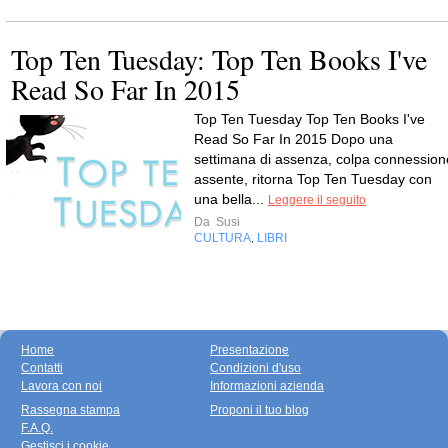
Top Ten Tuesday: Top Ten Books I've
Read So Far In 2015
Top Ten Tuesday Top Ten Books I've
Read So Far In 2015 Dopo una
settimana di assenza, colpa connession
assente, ritorna Top Ten Tuesday con
una bella...
Leggere il seguito
Da
Susi
CULTURA
LIBRI
,
Home
Presentazione
Contatti
Condizioni d'uso
Lavora con noi
Informazioni azienda
Rassegna stampa
Proponi il tuo blog
F.A.Q.
Gestisci i cookie