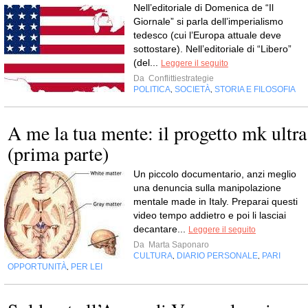
Nell’editoriale di Domenica de “Il
Giornale” si parla dell’imperialismo
tedesco (cui l’Europa attuale deve
sottostare). Nell’editoriale di “Libero”
(del...
Leggere il seguito
Da
Conflittiestrategie
POLITICA
SOCIETÀ
STORIA E FILOSOFIA
,
,
A me la tua mente: il progetto mk ultra
(prima parte)
Un piccolo documentario, anzi meglio
una denuncia sulla manipolazione
mentale made in Italy. Preparai questi
video tempo addietro e poi li lasciai
decantare...
Leggere il seguito
Da
Marta Saponaro
CULTURA
DIARIO PERSONALE
PARI
,
,
OPPORTUNITÀ
PER LEI
,