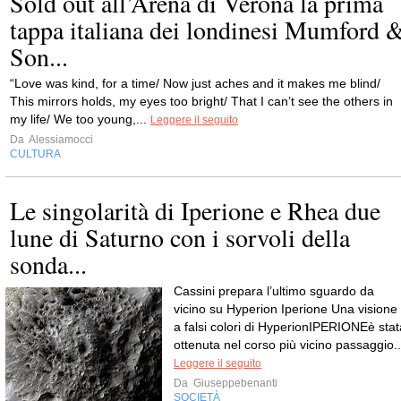
Sold out all’Arena di Verona la prima
tappa italiana dei londinesi Mumford 
Son...
“Love was kind, for a time/ Now just aches and it makes me blind/
This mirrors holds, my eyes too bright/ That I can’t see the others in
my life/ We too young,...
Leggere il seguito
Da
Alessiamocci
CULTURA
Le singolarità di Iperione e Rhea due
lune di Saturno con i sorvoli della
sonda...
Cassini prepara l’ultimo sguardo da
vicino su Hyperion Iperione Una visione
a falsi colori di HyperionIPERIONEè stat
ottenuta nel corso più vicino passaggio..
Leggere il seguito
Da
Giuseppebenanti
SOCIETÀ