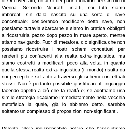
di Otto Neurath, un altro dei padri fondatori del Circolo di
Vienna. Secondo Neurath, infatti, noi tutti siamo
imbarcati sin dalla nascita su una sorta di nave
concettuale; desiderando modificare detta nave, non
possiamo tuttavia sbarcarne e siamo in pratica obbligati
a ricostruirla pezzo dopo pezzo in mare aperto, mentre
stiamo navigando. Fuor di metafora, ciò significa che non
possiamo ricostruire i nostri schemi concettuali per
renderli più confacenti alla realtà extra-linguistica, ma
siamo costretti a modificarli poco alla volta, in quanto
quella stessa realtà extra-linguistica (il mondo) risulta da
noi percepibile soltanto attraverso gli schemi concettuali
stessi. Non è pertanto possibile giustificare il linguaggio
facendo appello a ciò che la realtà è; se adottiamo una
simile strategia ricadiamo immediatamente nella vecchia
metafisica la quale, già lo abbiamo detto, sarebbe
soltanto un complesso di proposizioni non-significanti.
Diventa allora indispensabile notare che l’assolutismo