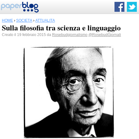
HOME
›
SOCIETÀ
›
ATTUALITÀ
Sulla filosofia tra scienza e linguaggio
Creato il 19 febbraio 2015 da
Rosebudgiornalismo
@RosebudGiornali