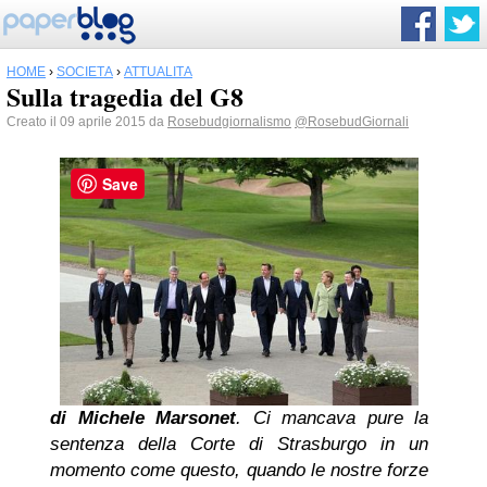
HOME
›
SOCIETÀ
›
ATTUALITÀ
Sulla tragedia del G8
Creato il 09 aprile 2015 da
Rosebudgiornalismo
@RosebudGiornali
Save
di Michele Marsonet
. Ci mancava pure la
sentenza della Corte di Strasburgo in un
momento come questo, quando le nostre forze