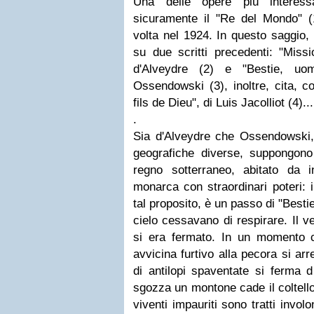
Una delle opere più interes
sicuramente il "Re del Mondo" (1
volta nel 1924. In questo saggio, 
su due scritti precedenti: "Missi
d'Alveydre (2) e "Bestie, uo
Ossendowski (3), inoltre, cita, 
fils de Dieu", di Luis Jacolliot (4)...
.
Sia d'Alveydre che Ossendowski, 
geografiche diverse, suppongono 
regno sotterraneo, abitato da 
monarca con straordinari poteri: 
tal proposito, è un passo di "Bestie,
cielo cessavano di respirare. Il ve
si era fermato. In un momento c
avvicina furtivo alla pecora si arr
di antilopi spaventate si ferma di
sgozza un montone cade il coltello 
viventi impauriti sono tratti invol