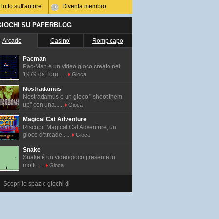
Tutto sull'autore
Diventa membro
 GIOCHI SU PAPERBLOG
Arcade
Casino'
Rompicapo
Pacman
Pac-Man é un video gioco creato nel
1979 da Toru......
Gioca
Nostradamus
Nostradamus è un gioco " shoot them
up" con una......
Gioca
Magical Cat Adventure
Riscopri Magical Cat Adventure, un
gioco d'arcade......
Gioca
Snake
Snake è un videogioco presente in
molti......
Gioca
Scopri lo spazio giochi di