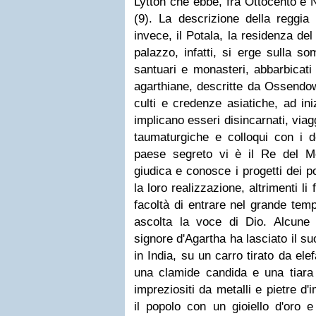
Lytton che ebbe, fra Ottocento e 
(9). La descrizione della reggia
invece, il Potala, la residenza de
palazzo, infatti, si erge sulla s
santuari e monasteri, abbarbicati 
agarthiane, descritte da Ossendow
culti e credenze asiatiche, ad ini
implicano esseri disincarnati, viag
taumaturgiche e colloqui con i de
paese segreto vi è il Re del M
giudica e conosce i progetti dei po
la loro realizzazione, altrimenti li f
facoltà di entrare nel grande temp
ascolta la voce di Dio. Alcune v
signore d'Agartha ha lasciato il s
in India, su un carro tirato da ele
una clamide candida e una tiara 
impreziositi da metalli e pietre 
il popolo con un gioiello d'oro 