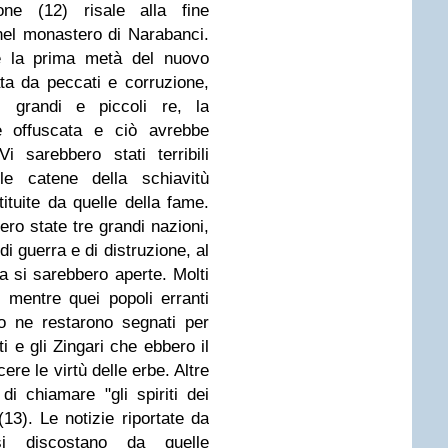
ne (12) risale alla fine
nel monastero di Narabanci.
he la prima metà del nuovo
ta da peccati e corruzione,
 grandi e piccoli re, la
e offuscata e ciò avrebbe
i sarebbero stati terribili
 le catene della schiavitù
tuite da quelle della fame.
ero state tre grandi nazioni,
di guerra e di distruzione, al
ha si sarebbero aperte. Molti
 mentre quei popoli erranti
o ne restarono segnati per
 e gli Zingari che ebbero il
ere le virtù delle erbe. Altre
 di chiamare "gli spiriti dei
(13). Le notizie riportate da
si discostano da quelle