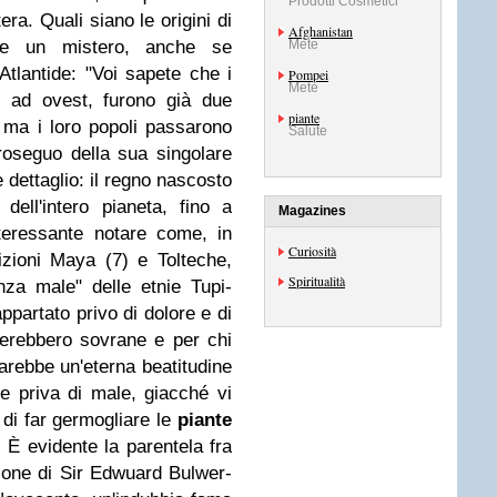
Prodotti Cosmetici
era. Quali siano le origini di
Afghanistan
ane un mistero, anche se
Mete
tlantide: "Voi sapete che i
Pompei
Mete
e ad ovest, furono già due
piante
; ma i loro popoli passarono
Salute
roseguo della sua singolare
e dettaglio: il regno nascosto
dell'intero pianeta, fino a
Magazines
teressante notare come, in
Curiosità
izioni Maya (7) e Tolteche,
Spiritualità
nza male" delle etnie Tupi-
partato privo di dolore e di
nerebbero sovrane e per chi
arebbe un'eterna beatitudine
e priva di male, giacché vi
 di far germogliare le
piante
. È evidente la parentela fra
zione di Sir Edwuard Bulwer-