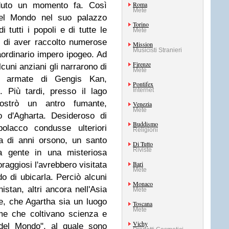
Roma
aduto un momento fa. Così
Mete
el Mondo nel suo palazzo
Torino
i tutti i popoli e di tutte le
Mete
e di aver raccolto numerose
Mission
Musicisti Stranieri
aordinario impero ipogeo. Ad
Firenze
lcuni anziani gli narrarono di
Mete
le armate di Gengis Kan,
Pontifex
 Più tardi, presso il lago
Internet
strò un antro fumante,
Venezia
Mete
o d'Agharta. Desideroso di
Buddismo
polacco condusse ulteriori
Religioni
a di anni orsono, un santo
Di Tutto
Riviste
 gente in una misteriosa
Bari
oraggiosi l'avrebbero visitata
Mete
 di ubicarla. Perciò alcuni
Monaco
nistan, altri ancora nell'Asia
Mete
, che Agartha sia un luogo
Toscana
Mete
ime che coltivano scienza e
Vichy
del Mondo", al quale sono