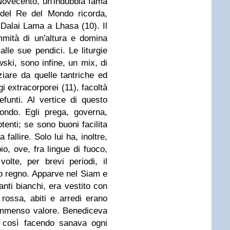
Novecento, un'indubbia fama
 del Re del Mondo ricorda,
l Dalai Lama a Lhasa (10). Il
ommità di un'altura e domina
alle sue pendici. Le liturgie
ski, sono infine, un mix, di
ziare da quelle tantriche ed
gi extracorporei (11), facoltà
funti. Al vertice di questo
ondo. Egli prega, governa,
tenti; se sono buoni facilita
a fallire. Solo lui ha, inoltre,
io, ove, fra lingue di fuoco,
olte, per brevi periodi, il
uo regno. Apparve nel Siam e
fanti bianchi, era vestito con
rossa, abiti e arredi erano
d'immenso valore. Benediceva
e così facendo sanava ogni