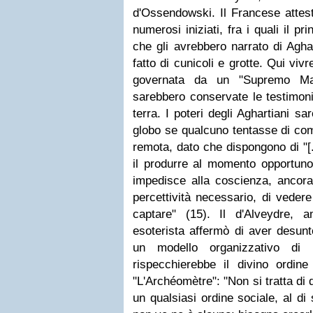
d'Ossendowski. Il Francese attesta
numerosi iniziati, fra i quali il pr
che gli avrebbero narrato di Agh
fatto di cunicoli e grotte. Qui viv
governata da un "Supremo Mae
sarebbero conservate le testimonia
terra. I poteri degli Aghartiani sa
globo se qualcuno tentasse di com
remota, dato che dispongono di "[.
il produrre al momento opportuno
impedisce alla coscienza, ancora
percettività necessario, di vedere
captare" (15). Il d'Alveydre,
esoterista affermò di aver desunt
un modello organizzativo di 
rispecchierebbe il divino ordin
"L'Archéomètre": "Non si tratta di
un qualsiasi ordine sociale, al di 