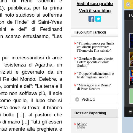
santi di René Guenon è
Vedi il suo profilo
), pubblicata per la prima
Vedi il suo blog
il noto studioso si sofferma
I
on de l'Inde" di Saint-Yves
mini e dei" di Ferdinand
I suoi ultimi articoli
con scarso entusiasmo, "Les
"Pinguino nuota per 8mila
chilometri per ritrovare
l'Uomo che l'ha salvato"
pur interessandosi di aree
"Giordano Bruno: questo
Potere ipocrita ci vuole
l'esistenza di Agartha, un
Sudditi"
iniziati e governato da un
"Troppe Medicine inutili e
letali: migliaia i morti!"
il Re del Mondo. Celebre, a
"Messaggio alle Donne"
 uomini e dei": "La terra e il
di Peter Deunov
nto non soffiava più, il sole
Vedi tutti
ome quello, il lupo che si
esta dove si trova; il branco
Dossier Paperblog
 botto [...]; al pastore che
di mano [...] Tutti gli esseri
Milano
Mete
ontariamente alla preghiera e