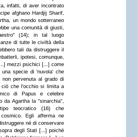
, infatti, di aver incontrato
incipe afghano Hardjij Sharif,
artha, un mondo sotterraneo
rebbe una comunità di giusti,
stro" (14); in tal luogo
nze di tutte le civiltà della
rebbero tali da distruggere il
batterli, ipotesi, comunque,
..] mezzi psichici [...] come
 una specie di 'nuvola' che
 non pervenuta al grado di
 ciò che l'occhio si limita a
 amico di Papus e celebre
o da Agartha la "sinarchia",
tipo teocratico (16) che
e cosmico. Egli afferma ne
 distruggere né di conservare
sopra degli Stati [...] poiché