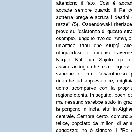
attendono il fato. Così è acc
accade sempre quando il Re d
sotterra prega e scruta i destini d
razze" (5). Ossendowski riferisc
prove sull'esistenza di questo str
esempio, lungo le rive dell'Amyl, a
un'antica tribù che sfuggì al
rifugiandosi in immense caverne.
Nogan Kul, un Sojoto gli mo
assicurandogli che era l'ingress
saperne di più, l'avventuroso 
ricerche ed apprese che, migliai
uomo scomparve con la propria
regione ctonia. In seguito, pochi c
ma nessuno sarebbe stato in grado
la pongono in India, altri in Afgha
centrale. Sembra certo, comunque
felice, popolato da milioni di an
saggezza; ne è signore il "Re 