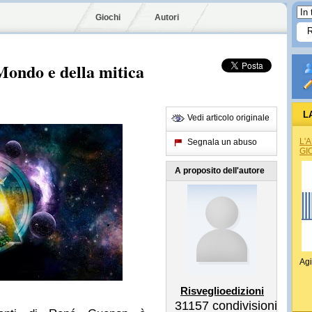
Giochi
Autori
 Mondo e della mitica
L
Vedi articolo originale
L'
Segnala un abuso
GI
A proposito dell'autore
Agi
Risveglioedizioni
31157
condivisioni