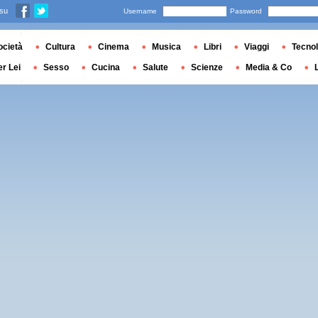
 su
Username
Password
ocietà
Cultura
Cinema
Musica
Libri
Viaggi
Tecnol
er Lei
Sesso
Cucina
Salute
Scienze
Media & Co