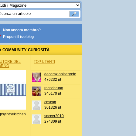
Non ancora membro?
Proponi il tuo blog
A COMMUNITY CURIOSITÀ
AUTORE DEL
TOP UTENTI
ORNO
decorazionisegrete
476232 pt
roccobruno
345170 pt
cescog
301326 pt
psyinthekitchen
soccer2010
274309 pt