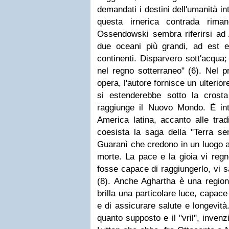
demandati i destini dell'umanità int
questa irnerica contrada rim
Ossendowski sembra riferirsi ad A
due oceani più grandi, ad est 
continenti. Disparvero sott'acqua
nel regno sotterraneo" (6). Nel p
opera, l'autore fornisce un ulterior
si estenderebbe sotto la crosta 
raggiunge il Nuovo Mondo. È in
America latina, accanto alle trad
coesista la saga della "Terra se
Guaranì che credono in un luogo ap
morte. La pace e la gioia vi reg
fosse capace di raggiungerlo, vi s
(8). Anche Aghartha è una region
brilla una particolare luce, capace
e di assicurare salute e longevità
quanto supposto e il "vril", inven