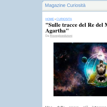
Magazine Curiosità
HOME
›
CURIOSITÀ
"Sulle tracce del Re del
Agartha"
Da
Risveglioedizioni