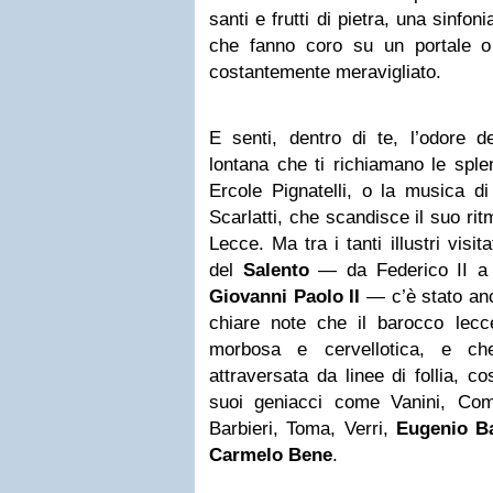
santi e frutti di pietra, una sinfonia
che fanno coro su un portale o
costantemente meravigliato.
E senti, dentro di te, l’odore de
lontana che ti richiamano le spl
Ercole Pignatelli, o la musica di 
Scarlatti, che scandisce il suo rit
Lecce. Ma tra i tanti illustri visita
del
Salento
— da Federico II a 
Giovanni Paolo II
— c’è stato anc
chiare note che il barocco lecc
morbosa e cervellotica, e ch
attraversata da linee di follia, 
suoi geniacci come Vanini, Com
Barbieri, Toma, Verri,
Eugenio B
Carmelo Bene
.