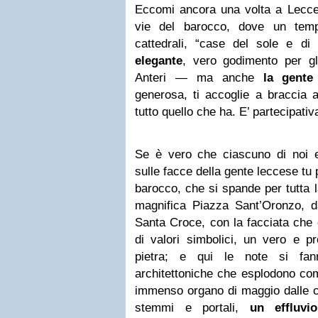
Eccomi ancora una volta a Lecc
vie del barocco, dove un temp
cattedrali, “case del sole e d
elegante
, vero godimento per g
Anteri — ma anche
la gente
generosa, ti accoglie a braccia a
tutto quello che ha. E’ partecipati
Se è vero che ciascuno di noi 
sulle facce della gente leccese tu 
barocco, che si spande per tutta l
magnifica Piazza Sant’Oronzo, da
Santa Croce, con la facciata che è
di valori simbolici, un vero e pro
pietra; e qui le note si fan
architettoniche che esplodono co
immenso organo di maggio dalle ch
stemmi e portali,
un effluvio