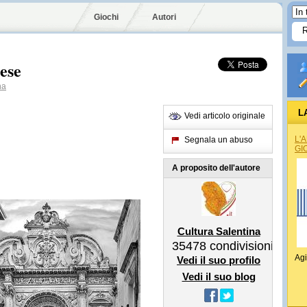
Giochi
Autori
cese
na
L
Vedi articolo originale
L'
Segnala un abuso
GI
A proposito dell'autore
Cultura Salentina
35478
condivisioni
Agi
Vedi il suo profilo
Vedi il suo blog