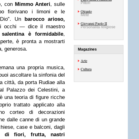
Pittori
e, con
Mimmo Anteri
, sulle
o fiorivano i limoni e le
Otranto
Mete
i Dio”. Un
barocco arioso,
Giovanni Paolo II
li occhi — dice il maestro
Personalità religiose
 salentina è formidabile
,
perte, è pronta a mostrarti
va, generosa.
Magazines
Arte
emana una propria musica,
Cultura
puoi ascoltare la sinfonia del
a città, da porta Rudiae alla
l Palazzo dei Celestini, a
 una teoria di figure ricche
prio trattato applicato alla
no corteo di decorazioni
me dalle canne di un grande
iese, case e balconi, dagli
 di fiori, frutta, nastri