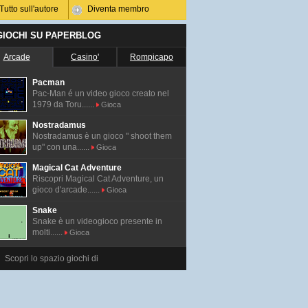
Tutto sull'autore
Diventa membro
 GIOCHI SU PAPERBLOG
Arcade
Casino'
Rompicapo
Pacman
Pac-Man é un video gioco creato nel
1979 da Toru......
Gioca
Nostradamus
Nostradamus è un gioco " shoot them
up" con una......
Gioca
Magical Cat Adventure
Riscopri Magical Cat Adventure, un
gioco d'arcade......
Gioca
Snake
Snake è un videogioco presente in
molti......
Gioca
Scopri lo spazio giochi di