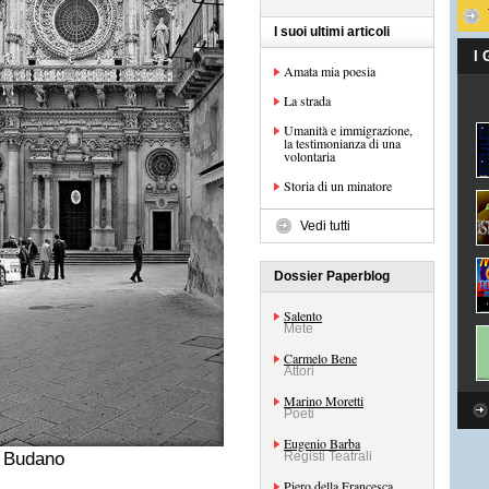
I suoi ultimi articoli
I
Amata mia poesia
La strada
Umanità e immigrazione,
la testimonianza di una
volontaria
Storia di un minatore
Vedi tutti
Dossier Paperblog
Salento
Mete
Carmelo Bene
Attori
Marino Moretti
Poeti
Eugenio Barba
o Budano
Registi Teatrali
Piero della Francesca