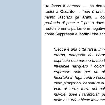
“In fondo il barocco
— ha dett
radici a
Otranto
—
“non è che l
hanno lasciato gli arabi, il c
profonda di pace e il posto dove 
resto i primi a parlarne in negativo
come Suppressa e
Bodini
che scr
“Lecce è una città falsa, im
eterno, categoria del baro
capriccio ricamarono la sua t
invisibile nacquero i color
espresse solo per un all
lucertola in fuga contro l’e
cielo pitagorico, nervature di
velo di terra, terra del nul
nuvole, dove i tarantolati p
delle assurde chiese insieme 