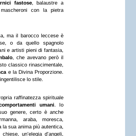
rnici fastose
, balaustre a
 e mascheroni con la pietra
ca, ma il barocco leccese è
ese, o da quello spagnolo
ni e artisti pieni di fantasia,
mbalo
, che avevano però il
sto classico rinascimentale,
sca
e la Divina Proporzione.
gentilisce lo stile.
pria raffinatezza spirituale
 comportamenti umani
. Io
suo genere, certo è anche
rmanna, araba, moresca,
 la sua anima più autentica,
 chiese, un’elegia d’angeli,