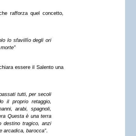
che rafforza quel concetto,
 lo sfavillìo degli ori
 morte”
hiara essere il Salento una
passati tutti, per secoli
o il proprio retaggio,
manni, arabi, spagnoli,
era Questa è una terra
o destino tragico, anzi
e arcadica, barocca”
.