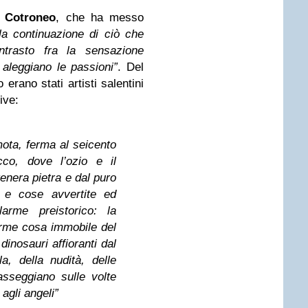
o
Cotroneo
, che ha messo
a continuazione di ciò che
ontrasto fra la sensazione
aleggiano le passioni”
. Del
 erano stati artisti salentini
ive:
mota, ferma al seicento
cco, dove l’ozio e il
enera pietra e dal puro
i e cose avvertite ed
arme preistorico: la
norme cosa immobile del
 dinosauri affioranti dal
la, della nudità, delle
asseggiano sulle volte
agli angeli”