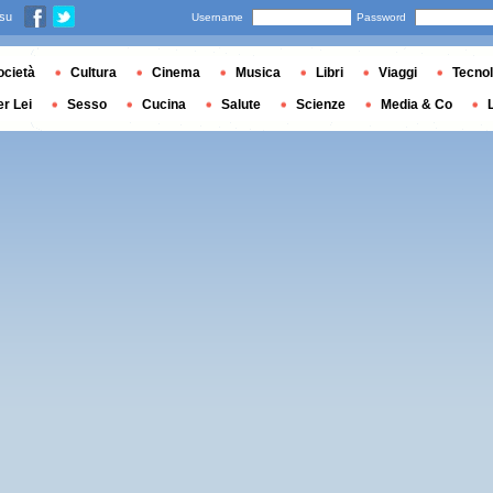
 su
Username
Password
ocietà
Cultura
Cinema
Musica
Libri
Viaggi
Tecnol
er Lei
Sesso
Cucina
Salute
Scienze
Media & Co