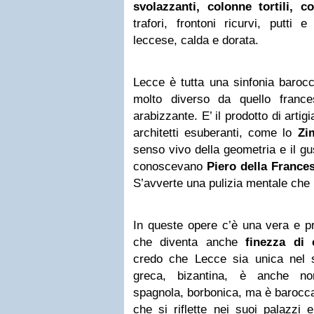
svolazzanti, colonne tortili, co
trafori, frontoni ricurvi, putti
leccese, calda e dorata.
Lecce è tutta una sinfonia baroc
molto diverso da quello franc
arabizzante. E’ il prodotto di artigia
architetti esuberanti, come lo
Zi
senso vivo della geometria e il gu
conoscevano
Piero della France
S’avverte una pulizia mentale che in
In queste opere c’è una vera e pro
che diventa anche
finezza di
credo che Lecce sia unica nel 
greca, bizantina, è anche no
spagnola, borbonica, ma è barocca
che si riflette nei suoi palazzi e