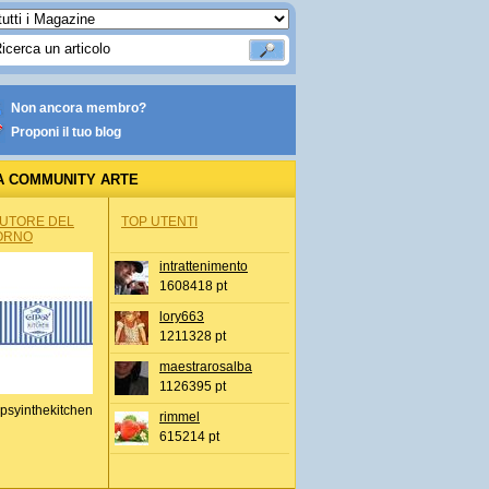
Non ancora membro?
Proponi il tuo blog
A COMMUNITY ARTE
AUTORE DEL
TOP UTENTI
ORNO
intrattenimento
1608418 pt
lory663
1211328 pt
maestrarosalba
1126395 pt
psyinthekitchen
rimmel
615214 pt