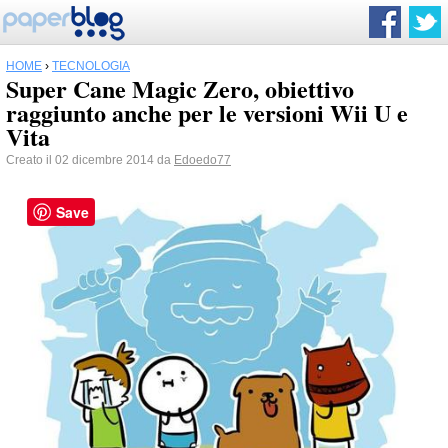
HOME
›
TECNOLOGIA
Super Cane Magic Zero, obiettivo
raggiunto anche per le versioni Wii U e
Vita
Creato il 02 dicembre 2014 da
Edoedo77
Save