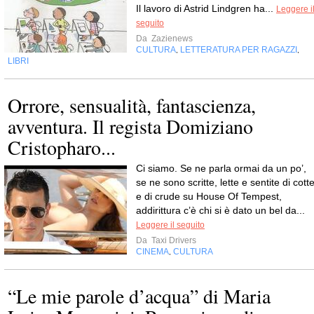
Il lavoro di Astrid Lindgren ha...
Leggere i
seguito
Da
Zazienews
CULTURA
LETTERATURA PER RAGAZZI
,
,
LIBRI
Orrore, sensualità, fantascienza,
avventura. Il regista Domiziano
Cristopharo...
Ci siamo. Se ne parla ormai da un po’,
se ne sono scritte, lette e sentite di cott
e di crude su House Of Tempest,
addirittura c’è chi si è dato un bel da...
Leggere il seguito
Da
Taxi Drivers
CINEMA
CULTURA
,
“Le mie parole d’acqua” di Maria