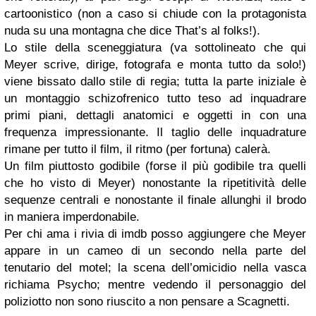
cartoonistico (non a caso si chiude con la protagonista
nuda su una montagna che dice That’s al folks!).
Lo stile della sceneggiatura (va sottolineato che qui
Meyer scrive, dirige, fotografa e monta tutto da solo!)
viene bissato dallo stile di regia; tutta la parte iniziale è
un montaggio schizofrenico tutto teso ad inquadrare
primi piani, dettagli anatomici e oggetti in con una
frequenza impressionante. Il taglio delle inquadrature
rimane per tutto il film, il ritmo (per fortuna) calerà.
Un film piuttosto godibile (forse il più godibile tra quelli
che ho visto di Meyer) nonostante la ripetitività delle
sequenze centrali e nonostante il finale allunghi il brodo
in maniera imperdonabile.
Per chi ama i rivia di imdb posso aggiungere che Meyer
appare in un cameo di un secondo nella parte del
tenutario del motel; la scena dell’omicidio nella vasca
richiama
Psycho
; mentre vedendo il personaggio del
poliziotto non sono riuscito a non pensare a
Scagnetti
.