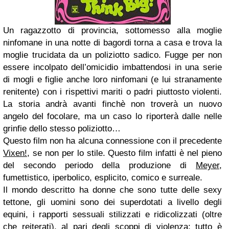
Un ragazzotto di provincia, sottomesso alla moglie
ninfomane in una notte di bagordi torna a casa e trova la
moglie trucidata da un poliziotto sadico. Fugge per non
essere incolpato dell’omicidio imbattendosi in una serie
di mogli e figlie anche loro ninfomani (e lui stranamente
renitente) con i rispettivi mariti o padri piuttosto violenti.
La storia andrà avanti finchè non troverà un nuovo
angelo del focolare, ma un caso lo riporterà dalle nelle
grinfie dello stesso poliziotto…
Questo film non ha alcuna connessione con il precedente
Vixen!
, se non per lo stile. Questo film infatti è nel pieno
del secondo periodo della produzione di
Meyer
,
fumettistico, iperbolico, esplicito, comico e surreale.
Il mondo descritto ha donne che sono tutte delle sexy
tettone, gli uomini sono dei superdotati a livello degli
equini, i rapporti sessuali stilizzati e ridicolizzati (oltre
che reiterati), al pari degli scoppi di violenza; tutto è