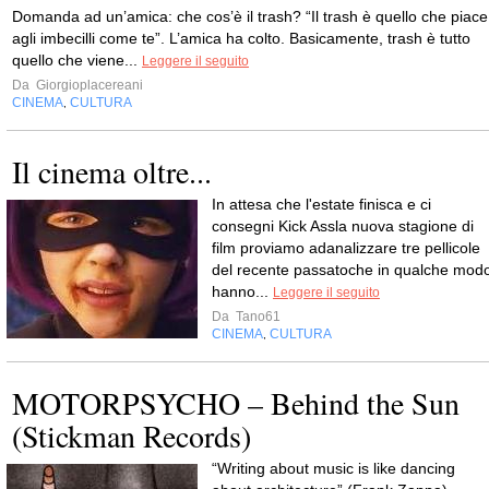
Domanda ad un’amica: che cos’è il trash? “Il trash è quello che piace
agli imbecilli come te”. L’amica ha colto. Basicamente, trash è tutto
quello che viene...
Leggere il seguito
Da
Giorgioplacereani
CINEMA
CULTURA
,
Il cinema oltre...
In attesa che l'estate finisca e ci
consegni Kick Assla nuova stagione di
film proviamo adanalizzare tre pellicole
del recente passatoche in qualche mod
hanno...
Leggere il seguito
Da
Tano61
CINEMA
CULTURA
,
MOTORPSYCHO – Behind the Sun
(Stickman Records)
“Writing about music is like dancing