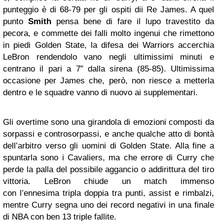
punteggio è di 68-79 per gli ospiti dii Re James. A quel
punto
Smith
pensa bene di fare il lupo travestito da
pecora, e commette dei falli molto ingenui che rimettono
in piedi Golden State, la difesa dei Warriors accerchia
LeBron rendendolo vano negli ultimissimi minuti e
centrano il pari a 7” dalla sirena (85-85). Ultimissima
occasione per James che, però, non riesce a metterla
dentro e le squadre vanno di nuovo ai supplementari.
Gli overtime sono una girandola di emozioni composti da
sorpassi e controsorpassi, e anche qualche atto di bontà
dell’arbitro verso gli uomini di Golden State. Alla fine a
spuntarla sono i Cavaliers, ma che errore di Curry che
perde la palla del possibile aggancio o addirittura del tiro
vittoria. LeBron chiude un match immenso
con l’ennesima tripla doppia tra punti, assist e rimbalzi,
mentre Curry segna uno dei record negativi in una finale
di NBA con ben 13 triple fallite.