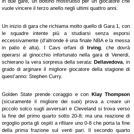
in due gare, un bottino mostruoso per un giocatore che
vuole vincere il terzo anello negli ultimi quattro anni.
Un inizio di gara che richiama molto quello di Gara 1, con
le squadre intente più a studiarsi senza esporsi
eccessivamente (d’altronde è una finale NBA e la messa
in palio è alta). I Cavs orfani di
Irving
, che dovrà
operarsi al ginocchio infortunato nella gara di Venerdi,
schierano la vera sorpresa della serata:
Dellavedova
, in
grado di arginare il migliore giocatore della stagione di
quest’anno: Stephen Curry.
Golden State prende coraggio e con
Klay Thompson
(sicuramente il migliore dei suoi) prova a creare un
piccolo solco sugli avversari e Cleveland si trova verso
la fine del primo quarto sotto 20-8; ma una reazione di
orgoglio porta gli ospiti a rifilare uno 0-8 che porta la fine
della prima frazione sul venti pari. Il secondo quarto