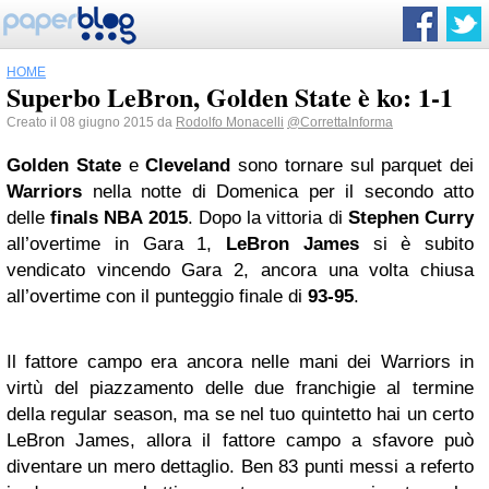
HOME
Superbo LeBron, Golden State è ko: 1-1
Creato il 08 giugno 2015 da
Rodolfo Monacelli
@CorrettaInforma
Golden State
e
Cleveland
sono tornare sul parquet dei
Warriors
nella notte di Domenica per il secondo atto
delle
finals NBA 2015
. Dopo la vittoria di
Stephen Curry
all’overtime in Gara 1,
LeBron James
si è subito
vendicato vincendo Gara 2, ancora una volta chiusa
all’overtime con il punteggio finale di
93-95
.
Il fattore campo era ancora nelle mani dei Warriors in
virtù del piazzamento delle due franchigie al termine
della regular season, ma se nel tuo quintetto hai un certo
LeBron James, allora il fattore campo a sfavore può
diventare un mero dettaglio. Ben 83 punti messi a referto