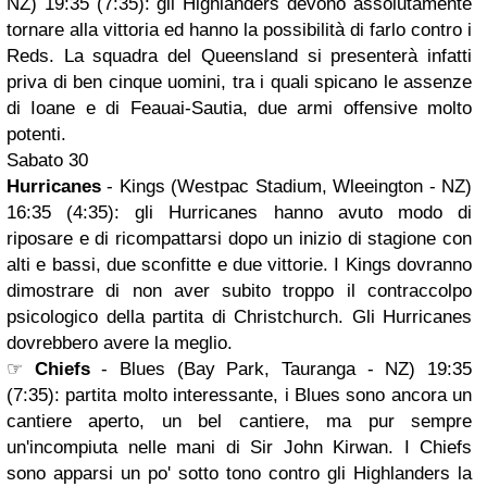
NZ) 19:35 (7:35): gli Highlanders devono assolutamente
tornare alla vittoria ed hanno la possibilità di farlo contro i
Reds. La squadra del Queensland si presenterà infatti
priva di ben cinque uomini, tra i quali spicano le assenze
di Ioane e di Feauai-Sautia, due armi offensive molto
potenti.
Sabato 30
Hurricanes
- Kings (Westpac Stadium, Wleeington - NZ)
16:35 (4:35): gli Hurricanes hanno avuto modo di
riposare e di ricompattarsi dopo un inizio di stagione con
alti e bassi, due sconfitte e due vittorie. I Kings dovranno
dimostrare di non aver subito troppo il contraccolpo
psicologico della partita di Christchurch. Gli Hurricanes
dovrebbero avere la meglio.
☞
Chiefs
- Blues (Bay Park, Tauranga - NZ) 19:35
(7:35): partita molto interessante, i Blues sono ancora un
cantiere aperto, un bel cantiere, ma pur sempre
un'incompiuta nelle mani di Sir John Kirwan. I Chiefs
sono apparsi un po' sotto tono contro gli Highlanders la