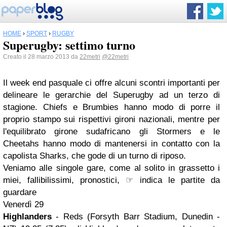
HOME
›
SPORT
›
RUGBY
Superugby: settimo turno
Creato il 28 marzo 2013 da
22metri
@22metri
Il week end pasquale ci offre alcuni scontri importanti per
delineare le gerarchie del Superugby ad un terzo di
stagione. Chiefs e Brumbies hanno modo di porre il
proprio stampo sui rispettivi gironi nazionali, mentre per
l'equilibrato girone sudafricano gli Stormers e le
Cheetahs hanno modo di mantenersi in contatto con la
capolista Sharks, che gode di un turno di riposo.
Veniamo alle singole gare, come al solito in grassetto i
miei, fallibilissimi, pronostici, ☞ indica le partite da
guardare
Venerdì 29
Highlanders
- Reds (Forsyth Barr Stadium, Dunedin -