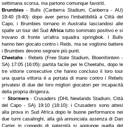
settimana scorsa, ma partono comunque favoriti.
Brumbies
- Bulls (Canberra Stadium, Canberra - AU)
19:40 (9:40): dopo aver perso l'imbattibilità a Città del
Capo, i Brumbies tornano in Australia lasciandosi alle
spalle un tour del Sud
Africa
tutto sommato positivo e si
trovano di fronte un'altra squadra springbok. I Bulls
hanno ben giocato contro i Reds, ma se vogliono battere
i Brumbies devono segnare più punti.
Cheetahs
- Rebels (Free State Stadium, Bloemfontein -
SA) 17:05 (16:05): partita facile per le Cheetahs, dopo le
tre vittorie consecutive che hanno concluso il loro tour
una quarta vittoria è a portata di mano contro i Rebels
privatesi di due dei loro migliori giocatori per incapacità
della propria dirigenza.
☞
Stormers
- Crusaders (DHL Newlands Stadium, Città
del Capo - SA) 19:10 (18:10): i Crusaders sono attesi
alla prova in Sud Africa dopo le buone performance nei
due turni casalinghi, alla già annunciata assenza di Dan
Carter in congedo di paternità si aggiunge quella del