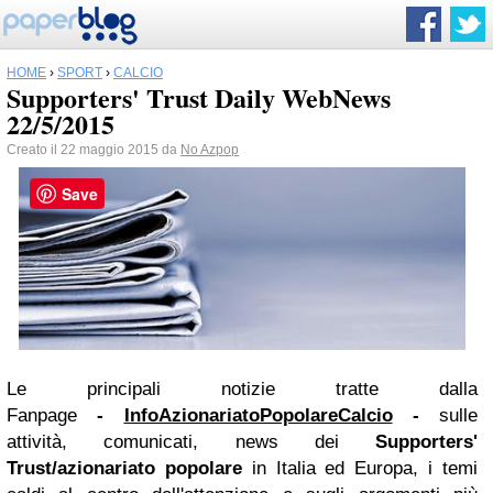
HOME
›
SPORT
›
CALCIO
Supporters' Trust Daily WebNews
22/5/2015
Creato il 22 maggio 2015 da
No Azpop
Save
Le principali notizie tratte dalla
Fanpage
-
InfoAzionariatoPopolareCalcio
-
sulle
attività, comunicati, news dei
Supporters'
Trust/azionariato popolare
in Italia ed Europa, i temi