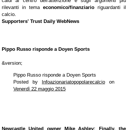
caldi al centro dell'attenzione e sugli argomenti più
rilevanti in tema
economico/finanziario
riguardanti il
calcio.
Supporters' Trust Daily WebNews
Pippo Russo risponde a Doyen Sports
&version;
Pippo Russo risponde a Doyen Sports
Posted by
Infoazionariatopopolarecalcio
on
Venerdì 22 maggio 2015
Newcastle United owner Mike Ashley: Finally, the