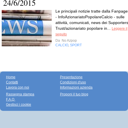
24/6/2015
Le principali notizie tratte dalla Fanpage
- InfoAzionariatoPopolareCalcio - sulle
attività, comunicati, news dei Supporters
Trust/azionariato popolare in...
Leggere il
seguito
Da
No Azpop
CALCIO
SPORT
,
Home
Presentazione
Contatti
Condizioni d'uso
Lavora con noi
Informazioni azienda
Rassegna stampa
Proponi il tuo blog
F.A.Q.
Gestisci i cookie