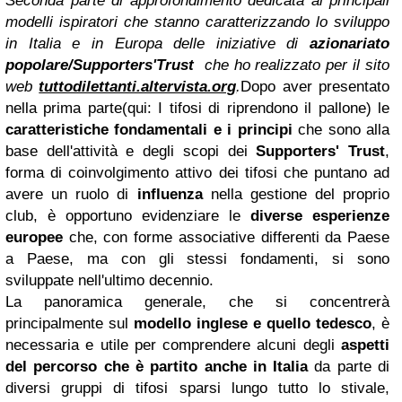
Seconda parte di approfondimento dedicata ai principali
modelli ispiratori che stanno caratterizzando lo sviluppo
in Italia e in Europa delle iniziative di
azionariato
popolare/Supporters'Trust
che ho realizzato per il sito
web
tuttodilettanti.altervista.org
.
Dopo aver presentato
nella prima parte(qui: I tifosi di riprendono il pallone) le
caratteristiche fondamentali e i principi
che sono alla
base dell'attività e degli scopi dei
Supporters' Trust
,
forma di coinvolgimento attivo dei tifosi che puntano ad
avere un ruolo di
influenza
nella gestione del proprio
club, è opportuno evidenziare le
diverse esperienze
europee
che, con forme associative differenti da Paese
a Paese, ma con gli stessi fondamenti, si sono
sviluppate nell'ultimo decennio.
La panoramica generale, che si concentrerà
principalmente sul
modello inglese e quello tedesco
, è
necessaria e utile per comprendere alcuni degli
aspetti
del percorso che è partito anche in Italia
da parte di
diversi gruppi di tifosi sparsi lungo tutto lo stivale,