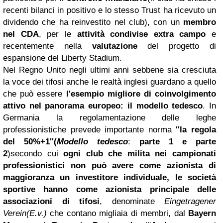
recenti bilanci in positivo e lo stesso Trust ha ricevuto un
dividendo che ha reinvestito nel club), con un
membro
nel CDA
, per le
attività condivise extra campo
e
recentemente nella
valutazione
del progetto di
espansione del Liberty Stadium.
Nel Regno Unito negli ultimi anni sebbene sia cresciuta
la voce dei tifosi anche le realtà inglesi guardano a quello
che può essere
l'esempio migliore di coinvolgimento
attivo nel panorama europeo: il modello tedesco
. In
Germania la regolamentazione delle leghe
professionistiche prevede importante norma
''la regola
del 50%+1''(
Modello tedesco
:
parte 1
e
parte
2
)
secondo cui
ogni club che milita nei campionati
professionistici non può avere come azionista di
maggioranza un investitore individuale, le società
sportive hanno come azionista principale delle
associazioni di tifosi
, denominate
Eingetragener
Verein(E.v.)
che contano migliaia di membri, dal
Bayern