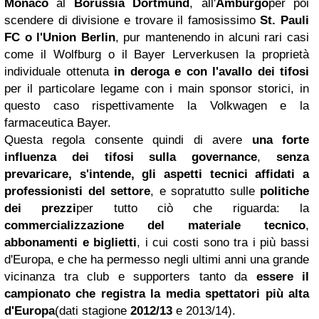
Monaco
al
Borussia Dortmund
, all'
Amburgo
per poi
scendere di divisione e trovare il famosissimo
St. Pauli
FC o l'Union Berlin
, pur mantenendo in alcuni rari casi
come il Wolfburg o il Bayer Lerverkusen la proprietà
individuale ottenuta
in deroga e con l'avallo dei tifosi
per il particolare legame con i main sponsor storici, in
questo caso rispettivamente la Volkwagen e la
farmaceutica Bayer.
Questa regola consente quindi di avere
una forte
influenza dei tifosi sulla governance
,
senza
prevaricare, s'intende, gli aspetti tecnici affidati a
professionisti del settore
, e sopratutto sulle
politiche
dei prezzi
per tutto ciò che riguarda: la
commercializzazione del materiale tecnico
,
abbonamenti e biglietti
, i cui costi sono tra i più bassi
d'Europa, e che ha permesso negli ultimi anni una grande
vicinanza tra club e supporters tanto da
essere il
campionato che registra la media spettatori più alta
d'Europa
(dati stagione
2012/13
e 2013/14).