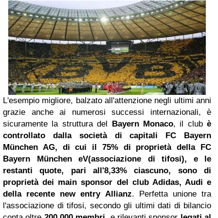
L'esempio migliore, balzato all'attenzione negli ultimi anni
grazie anche ai numerosi successi internazionali, è
sicuramente la struttura del
Bayern Monaco
, il club
è
controllato dalla società di capitali FC Bayern
München AG, di cui il 75% di proprietà della FC
Bayern München eV(associazione di tifosi), e le
restanti quote, pari all'8,33% ciascuno, sono di
proprietà dei main sponsor del club Adidas, Audi e
della recente new entry Allianz
. Perfetta unione tra
l'associazione di tifosi, secondo gli ultimi dati di bilancio
conta oltre
200.000 membri
, e rilevanti sponsor
legati al