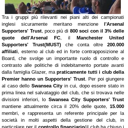
Tra i gruppi più rilevanti nei piani alti dei campionati
inglesi sicuramente meritano menzione
l'Arsenal
Supporters' Trust
, poco più di
800 soci con il 3% delle
quote dell'Arsenal FC
, il
Manchester United
Supporters' Trust(MUST)
che conta oltre
200.000
affiliati
, esterno al club ed in forte contrapposizione al
Board, che svolge un importante ruolo di controllo e
contrasto alle politiche di indebitamento portate avanti
dalla famiglia Glazer, ma
praticamente tutti i club della
Premier hanno un Supporters' Trust
. Per poi giungere
al caso dello
Swansea City
in cui, dopo essere stato in
prima linea nel salvataggio del club, che si trovava nelle
divisioni inferiori, lo
Swansea City Supporters' Trust
mantiene attualmente circa il 20% delle quote,
15.000
membri, e rappresenta un referente principale per la
società in molti aspetti della gestione del club, in
particolare per il
controllo finanziario
(il club ha chiuso i