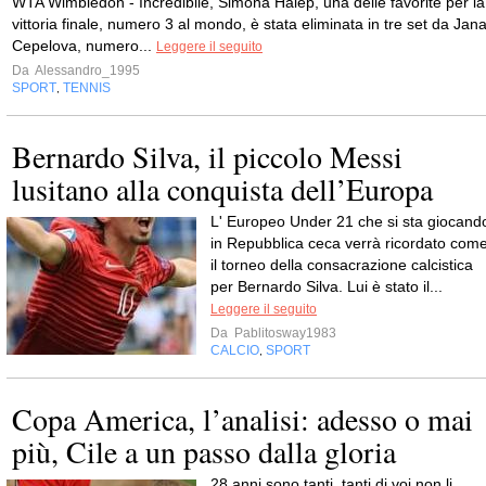
WTA Wimbledon - Incredibile, Simona Halep, una delle favorite per la
vittoria finale, numero 3 al mondo, è stata eliminata in tre set da Jan
Cepelova, numero...
Leggere il seguito
Da
Alessandro_1995
SPORT
TENNIS
,
Bernardo Silva, il piccolo Messi
lusitano alla conquista dell’Europa
L' Europeo Under 21 che si sta giocand
in Repubblica ceca verrà ricordato com
il torneo della consacrazione calcistica
per Bernardo Silva. Lui è stato il...
Leggere il seguito
Da
Pablitosway1983
CALCIO
SPORT
,
Copa America, l’analisi: adesso o mai
più, Cile a un passo dalla gloria
28 anni sono tanti, tanti di voi non li