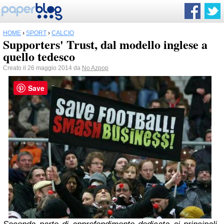
HOME
›
SPORT
›
CALCIO
Supporters' Trust, dal modello inglese a
quello tedesco
Creato il 26 maggio 2014 da
No Azpop
Save