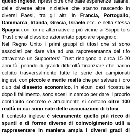
quello inglese
, ripresi oltre che dalle esperienze italiane,
dalle diverse altre iniziative che stanno nascendo in
diversi Paesi, tra gli altri in
Francia, Portogallo,
Danimarca, Irlanda, Grecia, Israele
ecc. e nella stessa
Spagna
con forme alternative e più vicine ai Supporters
Trust che al classico azionariato popolare spagnolo.
Nel Regno Unito i primi gruppi di tifosi che si sono
associati per dare vita ad una rappresentanza del tifo
attraverso un Supporters' Trust risalgono a circa 15-20
anni fà, periodo di grandi difficoltà finanziare che hanno
colpito trasversalmente tutte le serie dei campionati
inglesi, con
piccole e medie realtà
che per salvare i loro
club dal
dissesto economico
, in alcuni casi ricostruite
dopo il fallimento, sono scesi in campo per dare il proprio
contributo concreto e attualmente si contano
oltre 100
realtà in cui sono nate delle associazioni di tifosi
.
Il contesto inglese
è sicuramente quello più ricco di
spunti e di forme diverse di coinvolgimento utili a
rappresentare in maniera ampia i diversi gradi di