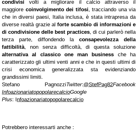
condivisi
volti a migliorare il calcio attraverso il
maggiore
coinvolgimento dei tifosi
, tracciando una via
che in diversi paesi, Italia inclusa, è stata intrapresa da
diverse realtà grazie al
forte scambio di informazioni e
di condivisione delle best practices
, di cui parlerò nella
terza parte, diffondendo la
consapevolezza della
fattibilità
, non senza difficoltà, di questa soluzione
alternativa al classico one man business
che ha
caratterizzato gli ultimi venti anni e che in questi ultimi di
crisi economica generalizzata sta evidenziando
grandissimi limiti.
Stefano Pagnozzi
Twitter
:
@StefPag82
Facebook
Infoazionariatopopolarecalcio
Google
Plus
:
I
nfoazionariatopopolarecalcio
Potrebbero interessarti anche :