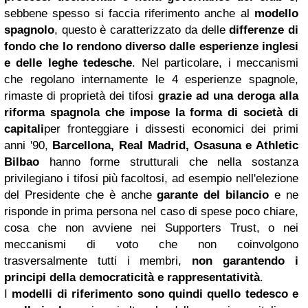
sebbene spesso si faccia riferimento anche al
modello
spagnolo
, questo è caratterizzato da delle
differenze di
fondo che lo rendono diverso dalle esperienze inglesi
e delle leghe tedesche
. Nel particolare, i meccanismi
che regolano internamente le 4 esperienze spagnole,
rimaste di proprietà dei tifosi
grazie ad una deroga alla
riforma spagnola che impose la forma di società di
capitali
per fronteggiare i dissesti economici dei primi
anni '90,
Barcellona, Real Madrid, Osasuna e Athletic
Bilbao
hanno forme strutturali che nella sostanza
privilegiano i tifosi più facoltosi, ad esempio nell'elezione
del Presidente che è anche
garante del bilancio
e ne
risponde in prima persona nel caso di spese poco chiare,
cosa che non avviene nei Supporters Trust, o nei
meccanismi di voto che non coinvolgono
trasversalmente tutti i membri,
non garantendo i
principi della democraticità e rappresentatività
.
I
modelli di riferimento sono quindi quello tedesco e