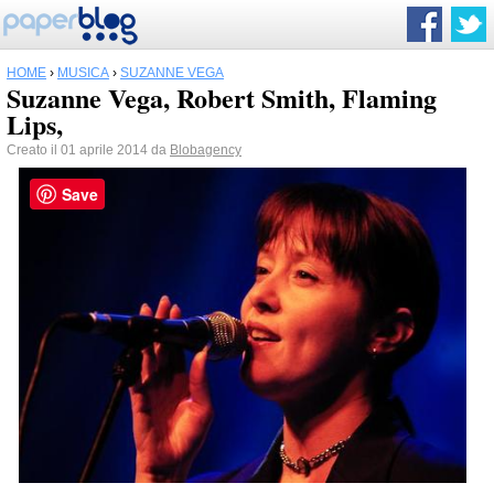
HOME
›
MUSICA
›
SUZANNE VEGA
Suzanne Vega, Robert Smith, Flaming
Lips,
Creato il 01 aprile 2014 da
Blobagency
Save