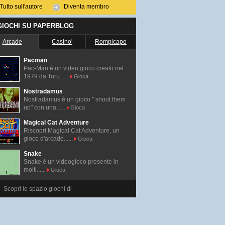
Tutto sull'autore
Diventa membro
 GIOCHI SU PAPERBLOG
Arcade
Casino'
Rompicapo
Pacman
Pac-Man é un video gioco creato nel
1979 da Toru......
Gioca
Nostradamus
Nostradamus è un gioco " shoot them
up" con una......
Gioca
Magical Cat Adventure
Riscopri Magical Cat Adventure, un
gioco d'arcade......
Gioca
Snake
Snake è un videogioco presente in
molti......
Gioca
Scopri lo spazio giochi di