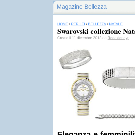
Magazine Bellezza
HOME
›
PER LEI
›
BELLEZZA
›
NATALE
Swarovski collezione Nat
Creato il 11 dicembre 2013 da
Redazioneyg
Eleganza e femminili