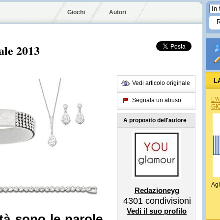
Giochi
Autori
ale 2013
L
Vedi articolo originale
L'
Segnala un abuso
GI
A proposito dell'autore
Agi
Redazioneyg
4301
condivisioni
Vedi il suo profilo
tà sono le parole