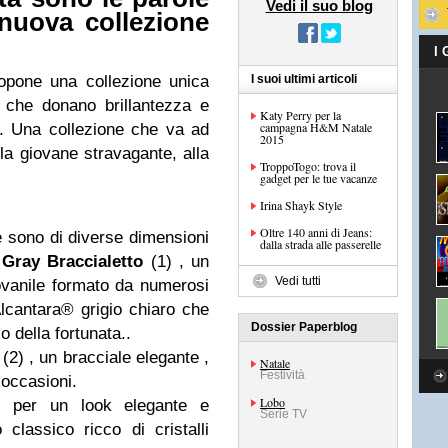
Vedi il suo blog
nuova collezione
I
pone una collezione unica
I suoi ultimi articoli
i che donano brillantezza e
Katy Perry per la
campagna H&M Natale
i. Una collezione che va ad
2015
lla giovane stravagante, alla
TroppoTogo: trova il
gadget per le tue vacanze
Irina Shayk Style
Oltre 140 anni di Jeans:
 e sono di diverse dimensioni
dalla strada alle passerelle
Gray Braccialetto
(1) , un
Vedi tutti
ovanile formato da numerosi
 Alcantara® grigio chiaro che
Dossier Paperblog
 della fortunata..
(2) , un bracciale elegante ,
Natale
Festività
e occasioni.
Lobo
mo per un look elegante e
Serie TV
 classico ricco di cristalli