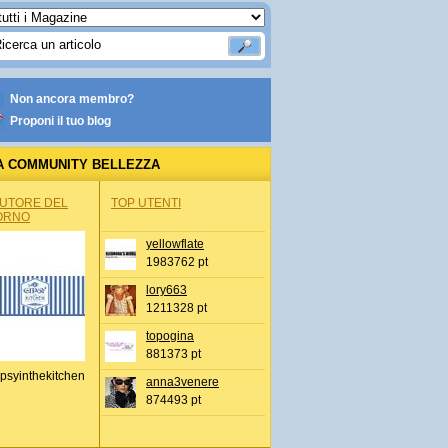
Non ancora membro?
Proponi il tuo blog
A COMMUNITY BELLEZZA
AUTORE DEL
TOP UTENTI
ORNO
yellowflate
1983762 pt
lory663
1211328 pt
topogina
881373 pt
psyinthekitchen
anna3venere
874493 pt