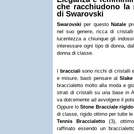
che racchiudono la 
di Swarovski
Swarovski
per questo
Natale
pro
nel suo genere, ricca di cristall
lucentezza a chiunque gli indoss
interessare ogni tipo di donna, da
donna di classe.
I
bracciali
sono ricchi di cristalli
e misure, basti pensare al
Slake 
braccialetto molto alla moda e gi
strati di cristalli su una base in
va dolcemente ad avvolgere il polso
Oppure lo
Stone Bracciale rigido
di classe, rigido ottimo per tutte l
Tennis Braccialetto
(3), otti
raffinato essendo un braccialetto