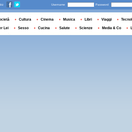
 su
Username
Password
ocietà
Cultura
Cinema
Musica
Libri
Viaggi
Tecnol
er Lei
Sesso
Cucina
Salute
Scienze
Media & Co