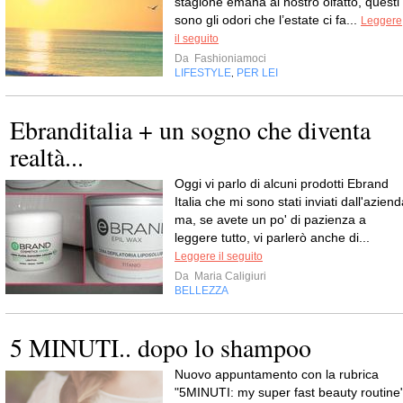
stagione emana al nostro olfatto, questi
sono gli odori che l’estate ci fa...
Leggere
il seguito
Da
Fashioniamoci
LIFESTYLE
PER LEI
,
Ebranditalia + un sogno che diventa
realtà...
Oggi vi parlo di alcuni prodotti Ebrand
Italia che mi sono stati inviati dall'azien
ma, se avete un po' di pazienza a
leggere tutto, vi parlerò anche di...
Leggere il seguito
Da
Maria Caligiuri
BELLEZZA
5 MINUTI.. dopo lo shampoo
Nuovo appuntamento con la rubrica
"5MINUTI: my super fast beauty routine