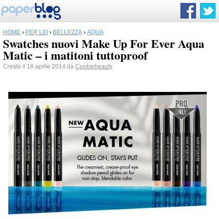
HOME
›
PER LEI
›
BELLEZZA
›
AQUA
Swatches nuovi Make Up For Ever Aqua
Matic – i matitoni tuttoproof
Creato il 16 aprile 2014 da
Cookiebeauty