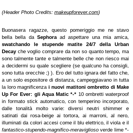
(Header Photo Credits:
makeupforever.com
)
Buonasera ragazze, questo pomeriggio me ne stavo
bella bella da
Sephora
ad aspettare una mia amica,
swatchando le stupende matite 24/7 della Urban
Decay
che voglio comprare da non so quanto tempo, ma
sono talmente tante e talmente belle che non riesco mai
a decidermi su quale scegliere (se qualcuno ha consigli,
sono tutta orecchie
;)
). Ero del tutto ignara del fatto che,
a un solo espositore di distanza, campeggiavano in tutta
la loro magnificenza
i nuovi matitoni ombretto di Make
Up For Ever: gli Aqua Matic *-*
10 ombretti waterproof
in formato stick automatico, con temperino incorporato,
dalle tonalità molto varie: diversi neutri shimmer e
satinati dai rosa-beige ai tortora, ai marroni, al nero,
illuminati da colori accesi come il blu elettrico, il viola e il
fantastico-stupendo-magnifico-meraviglioso
verde lime *-