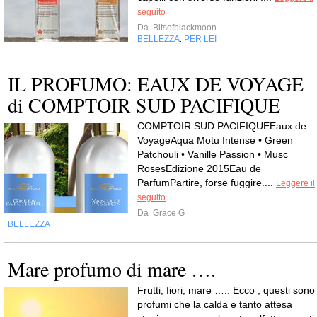
seguito
Da
Bitsofblackmoon
BELLEZZA
PER LEI
,
IL PROFUMO: EAUX DE VOYAGE
di COMPTOIR SUD PACIFIQUE
COMPTOIR SUD PACIFIQUEEaux de
VoyageAqua Motu Intense • Green
Patchouli • Vanille Passion • Musc
RosesEdizione 2015Eau de
ParfumPartire, forse fuggire....
Leggere il
seguito
Da
Grace G
BELLEZZA
Mare profumo di mare ….
Frutti, fiori, mare ….. Ecco , questi sono 
profumi che la calda e tanto attesa