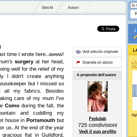
Giochi
Autori
)
L
Vedi articolo originale
last time I wrote here..awww!
 mum's
surgery
at her head,
L'
Segnala un abuso
GI
ing well for the relief of my
A proposito dell'autore
ly I didn't create anything
housekeeper but I missed so
all my fabrics. Besides
taking care of my mum I've
ke
Como
during the fall, the
untain and cuddling my
Agi
Fedulab
et house in
Portsmouth
but
725
condivisioni
or us. At the end of the year
Vedi il suo profilo
racious flat in Guildford,