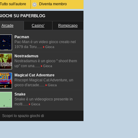
Tutto sull'autore
Diventa membro
 GIOCHI SU PAPERBLOG
Arcade
Casino'
Rompicapo
Pacman
Pac-Man é un video gioco creato nel
1979 da Toru......
Gioca
Nostradamus
Nostradamus è un gioco " shoot them
up" con una......
Gioca
Magical Cat Adventure
Riscopri Magical Cat Adventure, un
gioco d'arcade......
Gioca
Snake
Snake è un videogioco presente in
molti......
Gioca
Scopri lo spazio giochi di