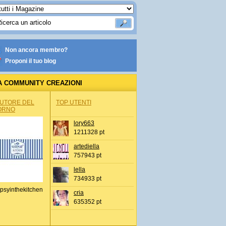
Non ancora membro?
Proponi il tuo blog
A COMMUNITY CREAZIONI
AUTORE DEL
TOP UTENTI
ORNO
lory663
1211328 pt
artediella
757943 pt
lella
734933 pt
psyinthekitchen
cria
635352 pt