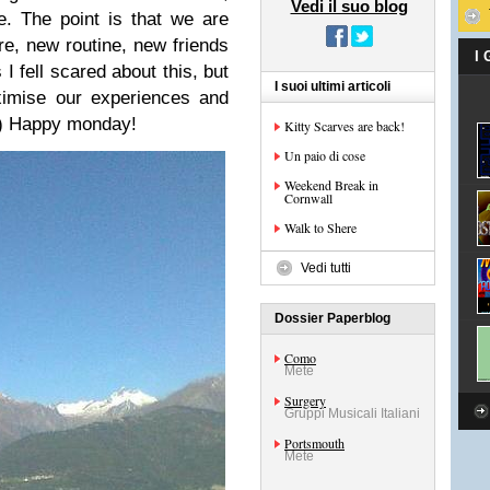
Vedi il suo blog
. The point is that we are
re, new routine, new friends
I
 I fell scared about this, but
I suoi ultimi articoli
ximise our experiences and
 ;) Happy monday!
Kitty Scarves are back!
Un paio di cose
Weekend Break in
Cornwall
Walk to Shere
Vedi tutti
Dossier Paperblog
Como
Mete
Surgery
Gruppi Musicali Italiani
Portsmouth
Mete