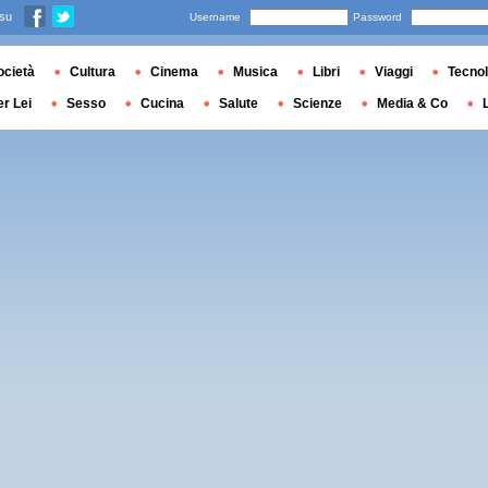
 su
Username
Password
ocietà
Cultura
Cinema
Musica
Libri
Viaggi
Tecnol
er Lei
Sesso
Cucina
Salute
Scienze
Media & Co