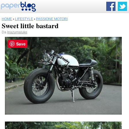
HOME
›
LIFESTYLE
›
PASSIONE MOTORI
Sweet little bastard
Da
Inazumaluke
Save