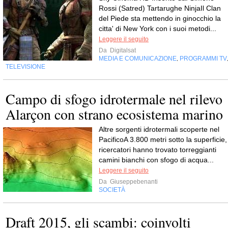
Rossi (Satred) Tartarughe NinjaIl Clan
del Piede sta mettendo in ginocchio la
citta' di New York con i suoi metodi...
Leggere il seguito
Da
Digitalsat
MEDIA E COMUNICAZIONE
PROGRAMMI TV
,
TELEVISIONE
Campo di sfogo idrotermale nel rilevo
Alarçon con strano ecosistema marino
Altre sorgenti idrotermali scoperte nel
PacificoA 3.800 metri sotto la superficie, 
ricercatori hanno trovato torreggianti
camini bianchi con sfogo di acqua...
Leggere il seguito
Da
Giuseppebenanti
SOCIETÀ
Draft 2015, gli scambi: coinvolti