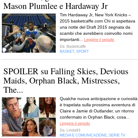
Mason Plumlee e Hardaway Jr
Tim Hardaway Jr, New York Knicks –
2015 basketcaffe.com Chi si aspettava
una notte del Draft 2015 segnata da
scambi che avrebbero coinvolto nomi
importanti...
Leggere il seguito
Da
Basketcaffe
BASKET
SPORT
,
SPOILER su Falling Skies, Devious
Maids, Orphan Black, Mistresses,
The...
Qualche nuova anticipazione e curiosità
è trapelata sulla prossima avventura di
Claire e Jamie di Outlander, un ritorno
confermato in Orphan Black, cosa...
Leggere il seguito
Da
Linda93
MEDIA E COMUNICAZIONE
SERIE TV
,