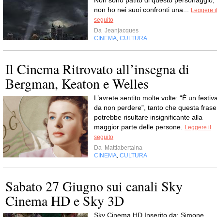
Non sono patito di questo personaggio,
non ho nei suoi confronti una...
Leggere i
seguito
Da
Jeanjacques
CINEMA
CULTURA
,
Il Cinema Ritrovato all’insegna di
Bergman, Keaton e Welles
L’avrete sentito molte volte: “È un festiva
da non perdere”, tanto che questa frase
potrebbe risultare insignificante alla
maggior parte delle persone.
Leggere il
seguito
Da
Mattiabertaina
CINEMA
CULTURA
,
Sabato 27 Giugno sui canali Sky
Cinema HD e Sky 3D
Sky Cinema HD Inserito da: Simone