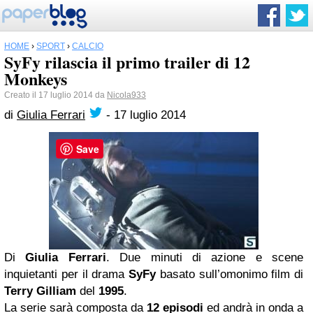
HOME
›
SPORT
›
CALCIO
SyFy rilascia il primo trailer di 12
Monkeys
Creato il 17 luglio 2014 da
Nicola933
di
Giulia Ferrari
-
17 luglio 2014
Save
Di
Giulia Ferrari
. Due minuti di azione e scene
inquietanti per il drama
SyFy
basato sull’omonimo film di
Terry Gilliam
del
1995
.
La serie sarà composta da
12 episodi
ed andrà in onda a