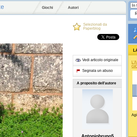
te
Giochi
Autori
Selezionati da
Paperblog
L
Vedi articolo originale
L'
GI
Segnala un abuso
A proposito dell'autore
Agi
Antoniobruno5