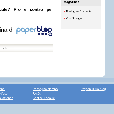
Magazines
nuale? Pro e contro per
Ecologia e Ambiente
Giardinaggio
ina di
icoli :
one
Rassegna stampa
Proponi il tuo blog
 d'uso
F.A.Q.
ni azienda
Gestisci i cookie