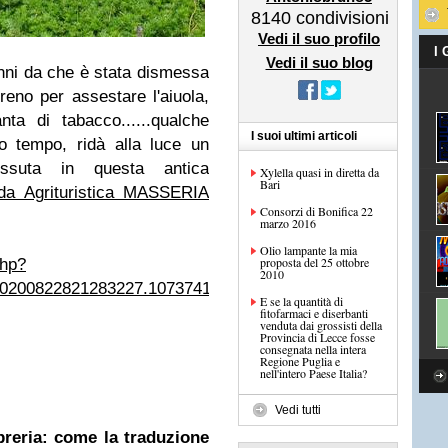
8140
condivisioni
Vedi il suo profilo
I
Vedi il suo blog
anni da che è stata dismessa
rreno per assestare l'aiuola,
ta di tabacco......qualche
I suoi ultimi articoli
o tempo, ridà alla luce un
ssuta in questa antica
Xylella quasi in diretta da
Bari
da Agrituristica MASSERIA
Consorzi di Bonifica 22
marzo 2016
Olio lampante la mia
proposta del 25 ottobre
php?
2010
10200822821283227.1073741825.1544502058&type=1&theat
E se la quantità di
fitofarmaci e diserbanti
venduta dai grossisti della
Provincia di Lecce fosse
consegnata nella intera
Regione Puglia e
nell'intero Paese Italia?
Vedi tutti
ibreria: come la traduzione