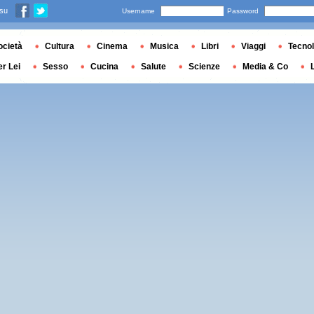
 su
Username
Password
ocietà
Cultura
Cinema
Musica
Libri
Viaggi
Tecnol
er Lei
Sesso
Cucina
Salute
Scienze
Media & Co