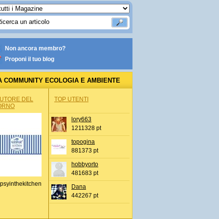
Non ancora membro?
Proponi il tuo blog
A COMMUNITY ECOLOGIA E AMBIENTE
AUTORE DEL
TOP UTENTI
ORNO
lory663
1211328 pt
topogina
881373 pt
hobbyorto
481683 pt
psyinthekitchen
Dana
442267 pt