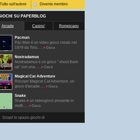
Tutto sull'autore
Diventa membro
 GIOCHI SU PAPERBLOG
Arcade
Casino'
Rompicapo
Pacman
Pac-Man é un video gioco creato nel
1979 da Toru......
Gioca
Nostradamus
Nostradamus è un gioco " shoot them
up" con una......
Gioca
Magical Cat Adventure
Riscopri Magical Cat Adventure, un
gioco d'arcade......
Gioca
er
Snake
Snake è un videogioco presente in
molti......
Gioca
Scopri lo spazio giochi di