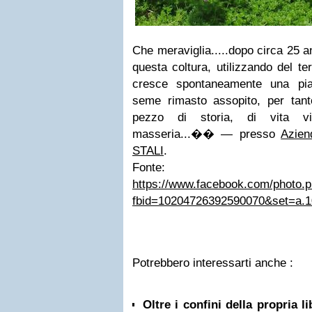
Che meraviglia.....dopo circa 25 
questa coltura, utilizzando del te
cresce spontaneamente una pian
seme rimasto assopito, per tant
pezzo di storia, di vita vi
masseria...��
— presso
Azien
STALI
.
Fonte:
https://www.facebook.com/photo.
fbid=10204726392590070&set=a.
Potrebbero interessarti anche :
Oltre i confini della propria l