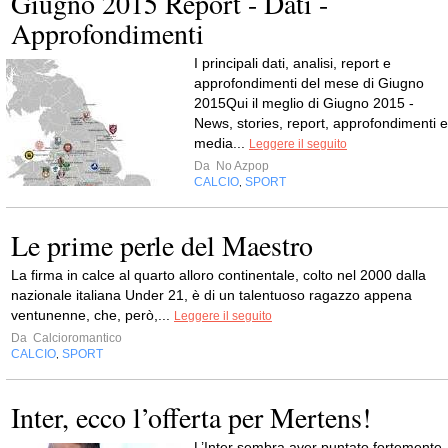
Giugno 2015 Report - Dati -
Approfondimenti
I principali dati, analisi, report e
approfondimenti del mese di Giugno
2015Qui il meglio di Giugno 2015 -
News, stories, report, approfondimenti e
media...
Leggere il seguito
Da
No Azpop
CALCIO
SPORT
,
Le prime perle del Maestro
La firma in calce al quarto alloro continentale, colto nel 2000 dalla
nazionale italiana Under 21, è di un talentuoso ragazzo appena
ventunenne, che, però,...
Leggere il seguito
Da
Calcioromantico
CALCIO
SPORT
,
Inter, ecco l’offerta per Mertens!
L’Inter sembra aver puntato fortemente