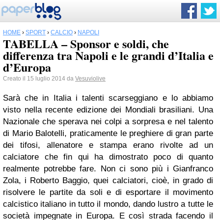
HOME
›
SPORT
›
CALCIO
›
NAPOLI
TABELLA – Sponsor e soldi, che
differenza tra Napoli e le grandi d’Italia e
d’Europa
Creato il 15 luglio 2014 da
Vesuviolive
Sarà che in Italia i talenti scarseggiano e lo abbiamo
visto nella recente edizione dei Mondiali brasiliani. Una
Nazionale che sperava nei colpi a sorpresa e nel talento
di Mario Balotelli, praticamente le preghiere di gran parte
dei tifosi, allenatore e stampa erano rivolte ad un
calciatore che fin qui ha dimostrato poco di quanto
realmente potrebbe fare. Non ci sono più i Gianfranco
Zola, i Roberto Baggio, quei calciatori, cioè, in grado di
risolvere le partite da soli e di esportare il movimento
calcistico italiano in tutto il mondo, dando lustro a tutte le
società impegnate in Europa. E così strada facendo il