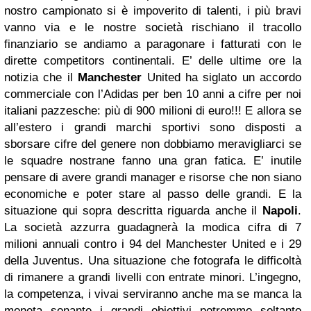
nostro campionato si è impoverito di talenti, i più bravi
vanno via e le nostre società rischiano il tracollo
finanziario se andiamo a paragonare i fatturati con le
dirette competitors continentali. E’ delle ultime ore la
notizia che il
Manchester
United ha siglato un accordo
commerciale con l’Adidas per ben 10 anni a cifre per noi
italiani pazzesche: più di 900 milioni di euro!!! E allora se
all’estero i grandi marchi sportivi sono disposti a
sborsare cifre del genere non dobbiamo meravigliarci se
le squadre nostrane fanno una gran fatica. E’ inutile
pensare di avere grandi manager e risorse che non siano
economiche e poter stare al passo delle grandi. E la
situazione qui sopra descritta riguarda anche il
Napoli
.
La società azzurra guadagnerà la modica cifra di 7
milioni annuali contro i 94 del Manchester United e i 29
della Juventus. Una situazione che fotografa le difficoltà
di rimanere a grandi livelli con entrate minori. L’ingegno,
la competenza, i vivai serviranno anche ma se manca la
moneta sonante i grandi obiettivi potremmo soltanto