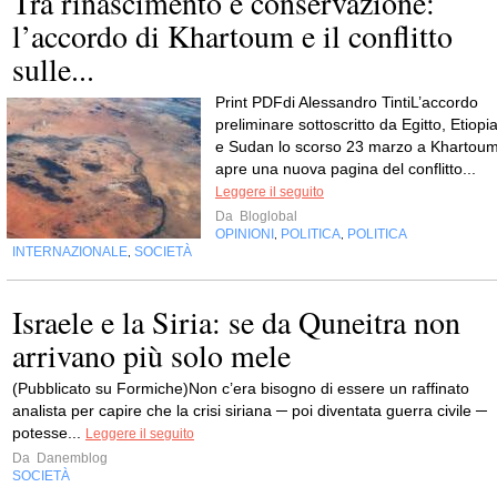
Tra rinascimento e conservazione:
l’accordo di Khartoum e il conflitto
sulle...
Print PDFdi Alessandro TintiL’accordo
preliminare sottoscritto da Egitto, Etiopi
e Sudan lo scorso 23 marzo a Khartou
apre una nuova pagina del conflitto...
Leggere il seguito
Da
Bloglobal
OPINIONI
POLITICA
POLITICA
,
,
INTERNAZIONALE
SOCIETÀ
,
Israele e la Siria: se da Quneitra non
arrivano più solo mele
(Pubblicato su Formiche)Non c’era bisogno di essere un raffinato
analista per capire che la crisi siriana ─ poi diventata guerra civile ─
potesse...
Leggere il seguito
Da
Danemblog
SOCIETÀ