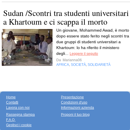
Sudan /Scontri tra studenti universitari
a Khartoum e ci scappa il morto
Un giovane, Mohammed Awad, è morto
dopo essere stato ferito negli scontri tra
due gruppi di studenti universitari a
Khartoum: lo ha riferito il ministero
degli...
Leggere il seguito
Da
Marianna06
AFRICA
SOCIETÀ
SOLIDARIETÀ
,
,
Home
Presentazione
Contatti
Condizioni d'uso
Lavora con noi
Informazioni azienda
Rassegna stampa
Proponi il tuo blog
F.A.Q.
Gestisci i cookie