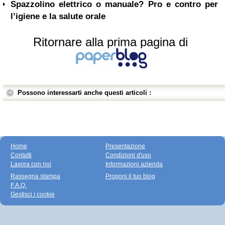
Spazzolino elettrico o manuale? Pro e contro per
l’igiene e la salute orale
Ritornare alla prima pagina di
Possono interessarti anche questi articoli :
Home
Presentazione
Contatti
Condizioni d'uso
Lavora con noi
Informazioni azienda
Rassegna stampa
Proponi il tuo blog
F.A.Q.
Gestisci i cookie