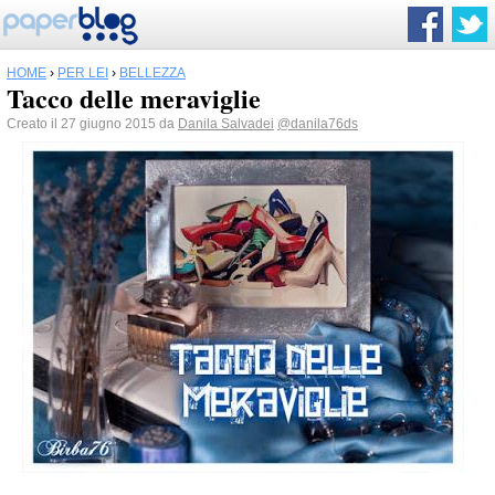
HOME
›
PER LEI
›
BELLEZZA
Tacco delle meraviglie
Creato il 27 giugno 2015 da
Danila Salvadei
@danila76ds