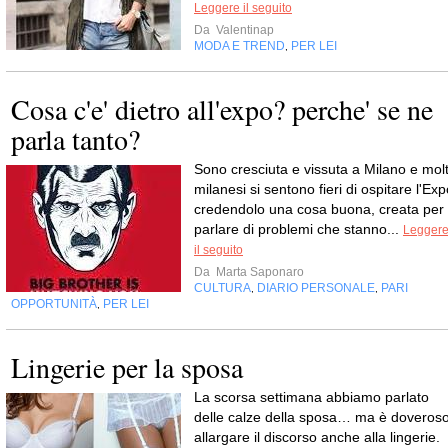
Leggere il seguito
Da
Valentinap
MODA E TREND
PER LEI
,
Cosa c'e' dietro all'expo? perche' se ne
parla tanto?
Sono cresciuta e vissuta a Milano e molt
milanesi si sentono fieri di ospitare l'Ex
credendolo una cosa buona, creata per
parlare di problemi che stanno...
Legger
il seguito
Da
Marta Saponaro
CULTURA
DIARIO PERSONALE
PARI
,
,
OPPORTUNITÀ
PER LEI
,
Lingerie per la sposa
La scorsa settimana abbiamo parlato
delle calze della sposa… ma è doveros
allargare il discorso anche alla lingerie.