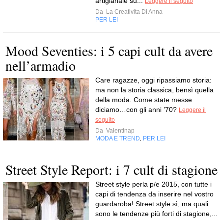
artigianale su...
Leggere il seguito
Da
La Creativita Di Anna
PER LEI
Mood Seventies: i 5 capi cult da avere
nell’armadio
Care ragazze, oggi ripassiamo storia:
ma non la storia classica, bensì quella
della moda. Come state messe
diciamo…con gli anni ’70?
Leggere il
seguito
Da
Valentinap
MODA E TREND
PER LEI
,
Street Style Report: i 7 cult di stagione
Street style perla p/e 2015, con tutte i
capi di tendenza da inserire nel vostro
guardaroba! Street style sì, ma quali
sono le tendenze più forti di stagione,...