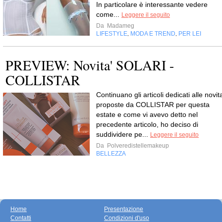
In particolare è interessante vedere
come...
Leggere il seguito
Da
Madameg
LIFESTYLE
MODA E TREND
PER LEI
,
,
PREVIEW: Novita' SOLARI -
COLLISTAR
Continuano gli articoli dedicati alle novit
proposte da COLLISTAR per questa
estate e come vi avevo detto nel
precedente articolo, ho deciso di
suddividere pe...
Leggere il seguito
Da
Polveredistellemakeup
BELLEZZA
Home
Presentazione
Contatti
Condizioni d'uso