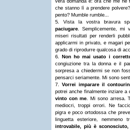
vera domanda ê: ora che me ne fa
che stanno lì a prendere polvere
pento? Mumble rumble...
5. Vista la vostra bravura sp
paciugare
. Semplicemente, mi v
miseri risultati per renderli pub
applicarmi in privato, e magari p
grado di riprodurre qualcosa di acc
6.
Non ho mai usato i corretto
congiuzione tra la donna e il pa
sorpresa a chiedermi se non fosse
pensarci seriamente. Mi sono sent
7.
Vorrei imparare il contouri
potrei anche finalmente inziare a d
vinto con me
. Mi sono arresa. Tr
mediocri, troppi orrori. Ne facc
pigra e poco ortodossa che preve
linguetta esteriore, nemmeno t
introvabile, più è sconosciuto,