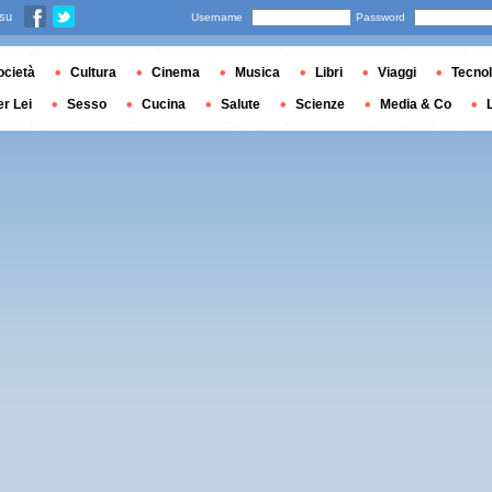
 su
Username
Password
ocietà
Cultura
Cinema
Musica
Libri
Viaggi
Tecnol
er Lei
Sesso
Cucina
Salute
Scienze
Media & Co