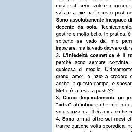
così...sul serio volete conosce
saltate a piè pari questo post n
Sono assolutamente incapace di
decente da sola.
Tecnicamente, 
gestire e molto bello. In pratica, 
soltanto se vado dal mio parr
imparare, ma la vedo davvero dur
2.
L'infedeltà cosmetica è il 
perchè sono sempre convinta c
qualcosa di meglio. Ultimament
grandi amori e inzio a credere c
anche in questo campo, e sposare
Metterò la testa a posto??
3.
Cerco disperatamente un pr
"cifra" stilistica
e che- chi mi c
se e senza ma. Il dramma è che no
4.
Sono ormai oltre sei mesi c
tranne qualche volta sporadica, n