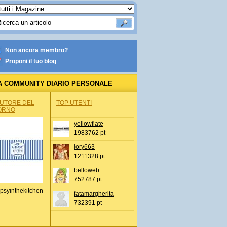
Non ancora membro?
Proponi il tuo blog
A COMMUNITY DIARIO PERSONALE
AUTORE DEL
TOP UTENTI
ORNO
yellowflate
1983762 pt
lory663
1211328 pt
belloweb
752787 pt
psyinthekitchen
fatamargherita
732391 pt