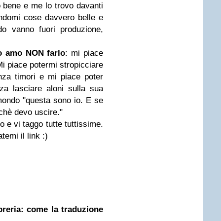
o bene e me lo trovo davanti
endomi cose davvero belle e
do vanno fuori produzione,
o amo NON farlo
: mi piace
Mi piace potermi stropicciare
za timori e mi piace poter
a lasciare aloni sulla sua
mondo "questa sono io. E se
chè devo uscire."
 e vi taggo tutte tuttissime.
emi il link :)
ibreria: come la traduzione