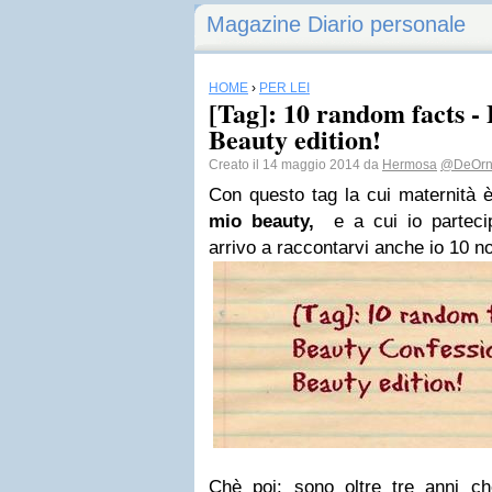
Magazine Diario personale
HOME
›
PER LEI
[Tag]: 10 random facts -
Beauty edition!
Creato il 14 maggio 2014 da
Hermosa
@DeOrna
Con questo tag la cui maternità è
mio beauty,
e a cui io parteci
arrivo a raccontarvi anche io 10 n
Chè poi: sono oltre tre anni c