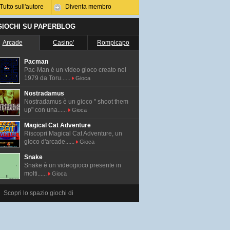
Tutto sull'autore
Diventa membro
 GIOCHI SU PAPERBLOG
Arcade
Casino'
Rompicapo
Pacman
Pac-Man é un video gioco creato nel
1979 da Toru......
Gioca
Nostradamus
Nostradamus è un gioco " shoot them
up" con una......
Gioca
Magical Cat Adventure
Riscopri Magical Cat Adventure, un
gioco d'arcade......
Gioca
Snake
Snake è un videogioco presente in
molti......
Gioca
Scopri lo spazio giochi di