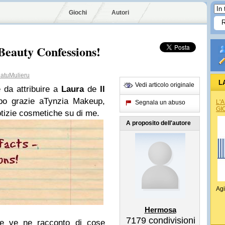
Giochi
Autori
 Beauty Confessions!
tuMulieru
L
Vedi articolo originale
 da attribuire a
Laura
de
Il
po grazie aTynzia Makeup
,
L'
Segnala un abuso
GI
otizie cosmetiche su di me.
A proposito dell'autore
Agi
Hermosa
7179
condivisioni
he ve ne racconto di cose