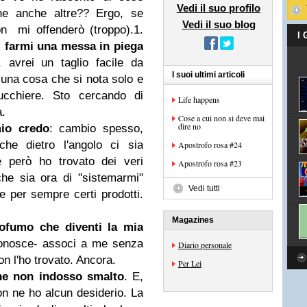
Vedi il suo profilo
rne anche altre?? Ergo, se
Vedi il suo blog
on mi offenderò (troppo).
1.
I
 farmi una messa in piega
avrei un taglio facile da
I suoi ultimi articoli
è una cosa che si nota solo e
ucchiere. Sto cercando di
Life happens
a.
Cose a cui non si deve mai
dire no
mio credo
: cambio spesso,
he dietro l'angolo ci sia
Apostrofo rosa #24
e però ho trovato dei veri
Apostrofo rosa #23
he sia ora di "sistemarmi"
Vedi tutti
 per sempre certi prodotti.
Magazines
ofumo che diventi la mia
onosce- associ a me senza
Diario personale
n l'ho trovato. Ancora.
Per Lei
he non indosso smalto
. E,
on ne ho alcun desiderio. La