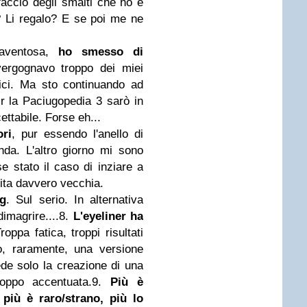
ccio degli smalti che ho e
? Li regalo? E se poi me ne
aventosa,
ho smesso di
ergognavo troppo dei miei
blici. Ma sto continuando ad
er la Paciugopedia 3 sarò in
ettabile. Forse eh...
ri
, pur essendo l'anello di
nda. L'altro giorno mi sono
 stato il caso di inziare a
ita davvero vecchia.
ng
. Sul serio. In alternativa
imagrire....
8.
L'eyeliner ha
oppa fatica, troppi risultati
io, raramente, una versione
de solo la creazione di una
roppo accentuata.
9.
Più è
 più è raro/strano, più lo