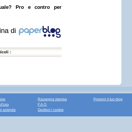
nuale? Pro e contro per
ina di
icoli :
one
Rassegna stampa
Proponi il tuo blog
 d'uso
F.A.Q.
ni azienda
Gestisci i cookie