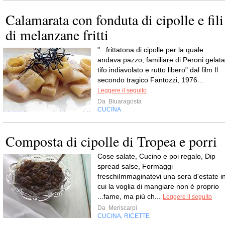
Calamarata con fonduta di cipolle e fili
di melanzane fritti
"...frittatona di cipolle per la quale
andava pazzo, familiare di Peroni gelata
tifo indiavolato e rutto libero" dal film Il
secondo tragico Fantozzi, 1976...
Leggere il seguito
Da
Bluaragosta
CUCINA
Composta di cipolle di Tropea e porri
Cose salate, Cucino e poi regalo, Dip
spread salse, Formaggi
freschiImmaginatevi una sera d'estate i
cui la voglia di mangiare non è proprio
...fame, ma più ch...
Leggere il seguito
Da
Meriscarpi
CUCINA
RICETTE
,