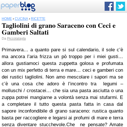
HOME
›
CUCINA
›
RICETTE
Tagliolini di grano Saraceno con Ceci e
Gamberi Saltati
Da
Piccolalayla
Primavera… a quanto pare si sul calendario, il sole c’è
ma ancora l’aria frizza un pò troppo per i miei gusti…
allora gustiamoci questa zuppetta golosa e profumata
con un mix perfetto di terra e mare… ceci e gamberi con
dei rustici tagliolini. Non amo mescolare i sapori ma se
c’è una cosa che adoro è l’incontro tra legumi –
molluschi / crostacei… che sia una pasta asciutta o una
zuppa potrei mangiarne a volontà senza mai stufarmi. E
a completare il tutto questa pasta fatta in casa dal
sapore inconfondibile di grano saraceno: rustica quanto
basta per raccogliere e legarsi ai profumi di mare e terra
senza diventare stucchevole.Che ne pensate? Amate