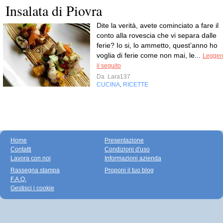
Insalata di Piovra
Dite la verità, avete cominciato a fare il
conto alla rovescia che vi separa dalle
ferie? Io si, lo ammetto, quest’anno ho
voglia di ferie come non mai, le...
Legger
il seguito
Da
Lara137
CUCINA
RICETTE
,
Home
Presentazione
Contatti
Condizioni d'uso
Lavora con noi
Informazioni azienda
Rassegna stampa
Proponi il tuo blog
F.A.Q.
Gestisci i cookie