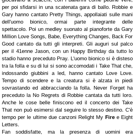
per poi sfidarsi in una scatenata gara di ballo. Robbie e
Gary hanno cantato Pretty Things, appollaiati sulle mani
dell'uomo bionico, ormai parte integrante delle
spettacolo. Poi un medley suonato al pianoforte da Gary
Million Love Songs, Babe, Everything Changes, Back For
Good cantato da tutti gli interpreti. Gli auguri sul palco
per il 41enne Jason, con un Happy Birthday da tutto lo
stadio hanno preceduto Pray. L'uomo bionico si è disteso
tra la folla e su di lui si sono accomodati i Take That che,
indossando giubbini a led, hanno cantato Love Love.
Tempo di scendere e la creatura si è alzata in piedi
sovrastando ed abbracciando la folla. Never Forget ha
preceduto la No Regrets di Robbie cantata da tutti loro.
Anche le cose belle finiscono ed il concerto dei Take
That non può esimersi dal seguire lo stesso destino. C'è
tempo per le ultime due canzoni Relight My
Fire
e Eight
Letters.
Fan soddisfatte, ma la presenza di uomini era