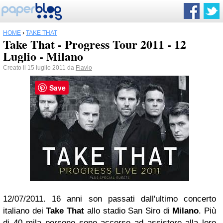
HOME
›
TAKE THAT
Take That - Progress Tour 2011 - 12
Luglio - Milano
Creato il 15 luglio 2011 da
Flavio
Save
12/07/2011. 16 anni son passati dall'ultimo concerto
italiano dei
Take That
allo stadio San Siro di
Milano
. Più
di 40 mila persone sono accorse ad assistere alla loro