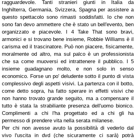
ragguardevole. Tanti stranieri giunti in Italia da
Inghilterra, Germania, Svizzera, Spagna per assistere a
questo spettacolo sono rimasti soddisfatti. Io che non
sono fan devo ammettere che è stato un bell'evento, ben
organizzato e piacevole. I 4 Take That sono bravi,
armonici e si trovano bene insieme, Robbie Williams è il
carisma ed il trascinatore. Può non piacere, fisicamente,
moralmente od altro, ma sul palco è un professionista
che sa come muoversi ed intrattenere il pubblico. I 5
insieme guadagnano molto, e non solo in senso
economico. Forse un po' deludente sotto il punto di vista
complessivo degli aspetti visivi. La partenza con il botto,
come detto sopra, ha fatto sperare in effetti visivi che
non hanno trovato grande seguito, ma a compensare il
tutto è stata la strabiliante presenza dell'uomo bionico.
Complimenti a chi l'ha progettato ed a chi gli ha
permesso di prendere vita nella serata milanese.
Per chi non avesse avuto la possibilità di vederlo dal
vivo l'uscita in dvd (che sicuramente ci sarà) potrà