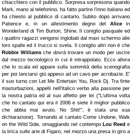
chiacchiero con il pubblico. Sorpresa sorpresona quando
Mark, mano al telefonino, ha fatto partire l'inno italiano ed
ha chiesto al pubblico di cantarlo. Subito dopo arrivano
Patience e, in un allestimento degno del
Alice
in
Wonderland di Tim Burton, Shine. Il coniglio pasquale ed
i quattro ragazzi vengono inglobati dal maxi schermo alle
loro spalle ed il trucco si svela. Il coniglio altri non è che
Robbie Williams
che dovrà trovare un modo per uscire
dal mezzo tecnologico in cui è intrappolato. Ecco allora
che lo scala ed appare sulla sommità della scenografia
per poi lanciarsi giù appeso ad un cavo per acrobazie. E'
il suo turno con Let Me Entertain You, Rock Dj. Tra finte
masturbazioni, appelli nell'italico verbo alla passione per
la nostra patria ed al suo affetto per lei ("L'ultima volta
che ho cantato qui era il 2006 e siete il miglior pubblico
che abbia mai avuto. No Shit!", è stata una sua
dichiarazione). Tornando al cantato Come Undone, Walk
on the Wild Side, omaggiando nel contempo
Lou Reed
e
la lirica sulle arie di Figaro, nel mezzo una presa in giro a