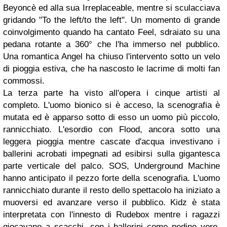
Beyoncè ed alla sua Irreplaceable, mentre si sculacciava
gridando "To the left/to the left". Un momento di grande
coinvolgimento quando ha cantato Feel, sdraiato su una
pedana rotante a 360° che l'ha immerso nel pubblico.
Una romantica Angel ha chiuso l'intervento sotto un velo
di pioggia estiva, che ha nascosto le lacrime di molti fan
commossi.
La terza parte ha visto all'opera i cinque artisti al
completo. L'uomo bionico si è acceso, la scenografia è
mutata ed è apparso sotto di esso un uomo più piccolo,
rannicchiato. L'esordio con Flood, ancora sotto una
leggera pioggia mentre cascate d'acqua investivano i
ballerini acrobati impegnati ad esibirsi sulla gigantesca
parte verticale del palco. SOS, Underground Machine
hanno anticipato il pezzo forte della scenografia. L'uomo
rannicchiato durante il resto dello spettacolo ha iniziato a
muoversi ed avanzare verso il pubblico. Kidz è stata
interpretata con l'innesto di Rudebox mentre i ragazzi
giocavano a scacchi, con i ballerini come pedine vere,