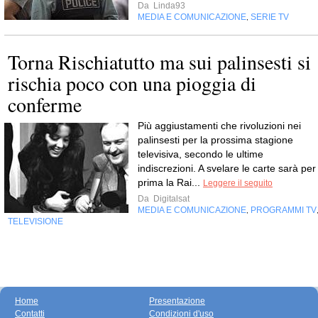
Da
Linda93
MEDIA E COMUNICAZIONE
SERIE TV
,
Torna Rischiatutto ma sui palinsesti si
rischia poco con una pioggia di
conferme
Più aggiustamenti che rivoluzioni nei
palinsesti per la prossima stagione
televisiva, secondo le ultime
indiscrezioni. A svelare le carte sarà per
prima la Rai...
Leggere il seguito
Da
Digitalsat
MEDIA E COMUNICAZIONE
PROGRAMMI TV
,
TELEVISIONE
Home
Presentazione
Contatti
Condizioni d'uso