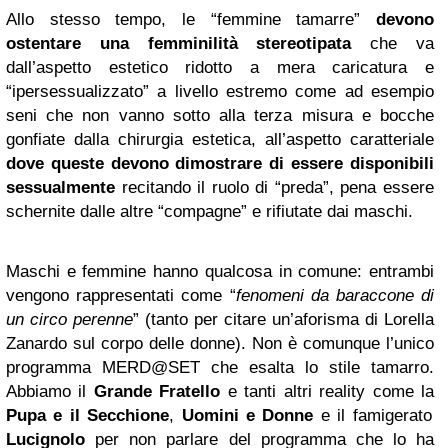
Allo stesso tempo, le “femmine tamarre”
devono
ostentare una femminilità stereotipata
che va
dall’aspetto estetico ridotto a mera caricatura e
“ipersessualizzato” a livello estremo come ad esempio
seni che non vanno sotto alla terza misura e bocche
gonfiate dalla chirurgia estetica, all’aspetto caratteriale
dove queste devono dimostrare di essere disponibili
sessualmente
recitando il ruolo di “preda”, pena essere
schernite dalle altre “compagne” e rifiutate dai maschi.
Maschi e femmine hanno qualcosa in comune: entrambi
vengono rappresentati come “
fenomeni da baraccone di
un circo perenne
” (tanto per citare un’aforisma di Lorella
Zanardo sul corpo delle donne). Non è comunque l’unico
programma MERD@SET che esalta lo stile tamarro.
Abbiamo il
Grande Fratello
e tanti altri reality come la
Pupa e il Secchione
,
Uomini e Donne
e il famigerato
Lucignolo
per non parlare del programma che lo ha