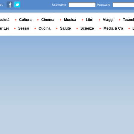
 su
Username
Password
ocietà
Cultura
Cinema
Musica
Libri
Viaggi
Tecnol
er Lei
Sesso
Cucina
Salute
Scienze
Media & Co