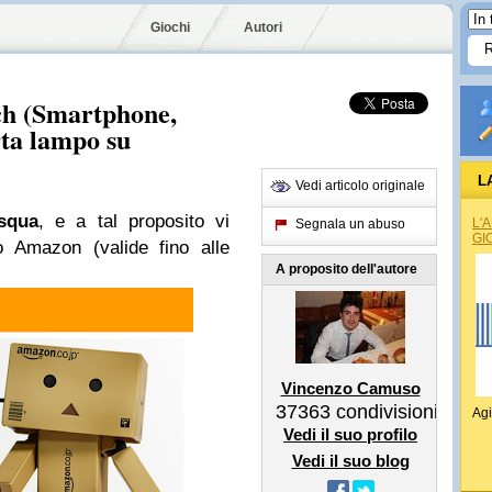
Giochi
Autori
ech (Smartphone,
rta lampo su
L
Vedi articolo originale
squa
, e a tal proposito vi
L'
Segnala un abuso
GI
o Amazon (valide fino alle
A proposito dell'autore
Vincenzo Camuso
37363
condivisioni
Agi
Vedi il suo profilo
Vedi il suo blog