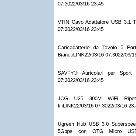
07:30
22/03/16 23:45
VTIN Cavo Adattatore USB 3.1 
07:30
22/03/16 23:45
Caricabatterie da Tavolo 5 Po
Bianco
LINK
22/03/16 07:30
22/03/1
SAVFY® Auricolari per Sport 
07:30
22/03/16 23:45
JCG U25 300M WiFi Ripeti
fili
LINK
22/03/16 07:30
22/03/16 23
Ugreen Hub USB 3.0 Superspeed
5Gbps con OTG Micro USB