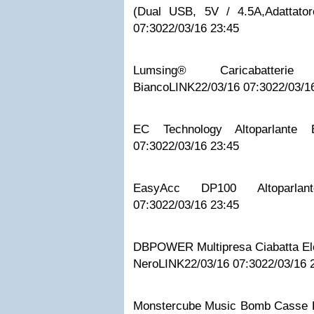
(Dual USB, 5V / 4.5A,Adattator
07:30
22/03/16 23:45
Lumsing® Caricabatterie
Bianco
LINK
22/03/16 07:30
22/03/1
EC Technology Altoparlante B
07:30
22/03/16 23:45
EasyAcc DP100 Altoparlant
07:30
22/03/16 23:45
DBPOWER Multipresa Ciabatta Elet
Nero
LINK
22/03/16 07:30
22/03/16 
Monstercube Music Bomb Casse B