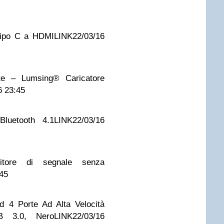
Tipo C a HDMI
LINK
22/03/16
rte – Lumsing® Caricatore
6 23:45
Bluetooth 4.1
LINK
22/03/16
tore di segnale senza
:45
 4 Porte Ad Alta Velocità
 3.0, Nero
LINK
22/03/16