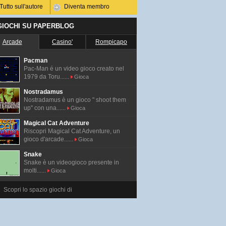
Tutto sull'autore
Diventa membro
 GIOCHI SU PAPERBLOG
Arcade
Casino'
Rompicapo
Pacman
Pac-Man é un video gioco creato nel
1979 da Toru......
Gioca
Nostradamus
Nostradamus è un gioco " shoot them
up" con una......
Gioca
Magical Cat Adventure
Riscopri Magical Cat Adventure, un
gioco d'arcade......
Gioca
Snake
Snake è un videogioco presente in
molti......
Gioca
Scopri lo spazio giochi di