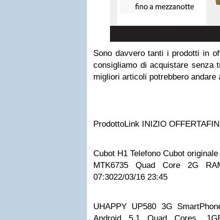
Sono davvero tanti i prodotti in of
consigliamo di acquistare senza tr
migliori articoli potrebbero andare 
Prodotto
Link
INIZIO OFFERTA
FI
Cubot H1 Telefono Cubot originale 
MTK6735 Quad Core 2G R
07:30
22/03/16 23:45
UHAPPY UP580 3G SmartPhone
Android 5.1 Quad Cores, 