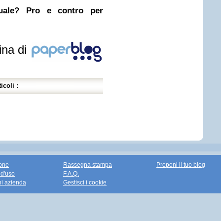
nuale? Pro e contro per
ina di
icoli :
one
Rassegna stampa
Proponi il tuo blog
 d'uso
F.A.Q.
ni azienda
Gestisci i cookie