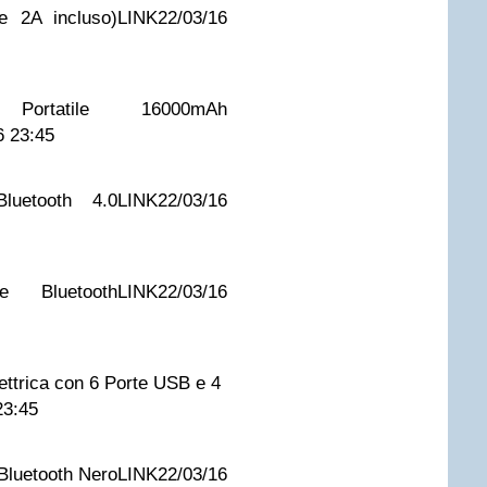
e 2A incluso)
LINK
22/03/16
 Portatile 16000mAh
6 23:45
luetooth 4.0
LINK
22/03/16
e Bluetooth
LINK
22/03/16
trica con 6 Porte USB e 4 prese-
23:45
luetooth Nero
LINK
22/03/16