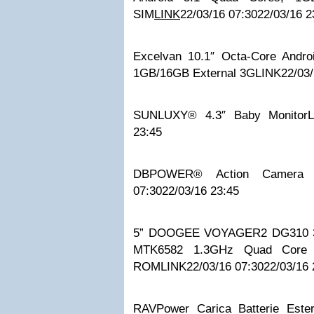
SIM
LINK
22/03/16 07:30
22/03/16 2
Excelvan 10.1″ Octa-Core Andro
1GB/16GB External 3G
LINK
22/03
SUNLUXY® 4.3″ Baby Monitor
23:45
DBPOWER® Action Camera 
07:30
22/03/16 23:45
5” DOOGEE VOYAGER2 DG310 3G
MTK6582 1.3GHz Quad Cor
ROM
LINK
22/03/16 07:30
22/03/16 
RAVPower Carica Batterie Este