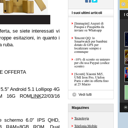
I suoi ultimi articoli
I
[Immagini] Auguri di
Pasqua e Pasquetta da
inviare su Whatsapp
ferta, se siete interessati vi
oppe esitazioni, in quanto i
Tencent QQ: lo
Smartwatch per bambini
a ruba.
dotato di GPS per
localizzare sempre e
comunque
-10% di sconto su unieuro
per chi usa Paypal (codice
sconto)
NE OFFERTA
[Sconti] Xiaomi Mi5,
UMI Iron Pro, Ulefon
Paris e altri in offerta fino
al 25 Marzo
5.5″ Android 5.1 Lollipop 4G
Vedi tutti
AM 16G ROM
LINK
22/03/16
Magazines
Tecnologia
 schermo 6.0″ IPS QHD,
Telefonia Mobile
1GB RAM+8GB ROM, Dual