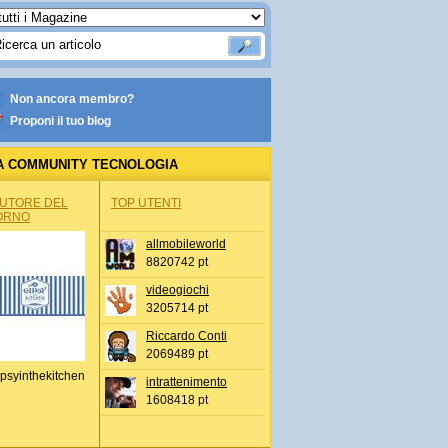
Non ancora membro?
Proponi il tuo blog
A COMMUNITY TECNOLOGIA
AUTORE DEL
TOP UTENTI
ORNO
allmobileworld
8820742 pt
videogiochi
3205714 pt
Riccardo Conti
2069489 pt
psyinthekitchen
intrattenimento
1608418 pt