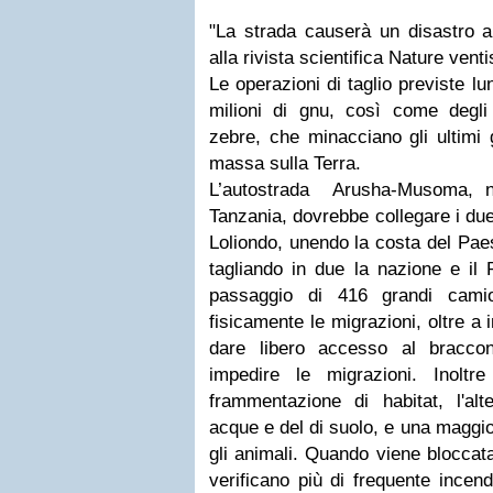
"La strada causerà un disastro a
alla rivista scientifica Nature venti
Le operazioni di taglio previste lu
milioni di gnu, così come degli 
zebre, che minacciano gli ultimi 
massa sulla Terra.
L’autostrada Arusha-Musoma, ne
Tanzania, dovrebbe collegare i due 
Loliondo, unendo la costa del Paes
tagliando in due la nazione e il 
passaggio di 416 grandi cami
fisicamente le migrazioni, oltre a 
dare libero accesso al braccon
impedire le migrazioni. Inoltr
frammentazione di habitat, l'alt
acque e del di suolo, e una maggio
gli animali. Quando viene bloccata
verificano più di frequente incend