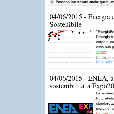
Possono interessarti anche questi art
04/06/2015 - Energia 
Sostenibile
"EnergiaEn
l'energia è
corpo di co
essa può p
seguito
Da
Orizzont
ECOLOGIA 
04/06/2015 - ENEA, am
sostenibilita' a Expo2
La sostenib
FutureFutu
standardizz
mercato reg
Leggere il s