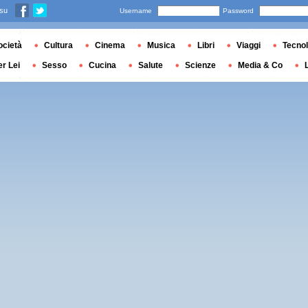
 su
Username
Password
ocietà
Cultura
Cinema
Musica
Libri
Viaggi
Tecnol
er Lei
Sesso
Cucina
Salute
Scienze
Media & Co