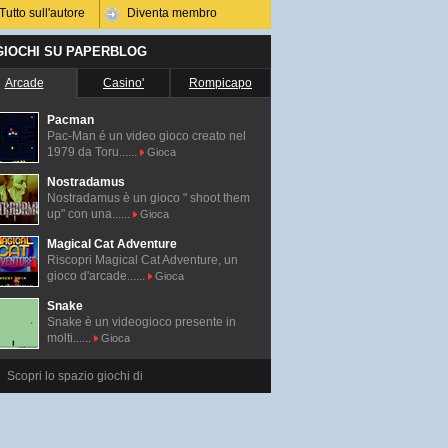
Tutto sull'autore
Diventa membro
 GIOCHI SU PAPERBLOG
Arcade
Casino'
Rompicapo
Pacman
Pac-Man é un video gioco creato nel
1979 da Toru......
Gioca
Nostradamus
Nostradamus è un gioco " shoot them
up" con una......
Gioca
Magical Cat Adventure
Riscopri Magical Cat Adventure, un
gioco d'arcade......
Gioca
Snake
Snake è un videogioco presente in
molti......
Gioca
Scopri lo spazio giochi di