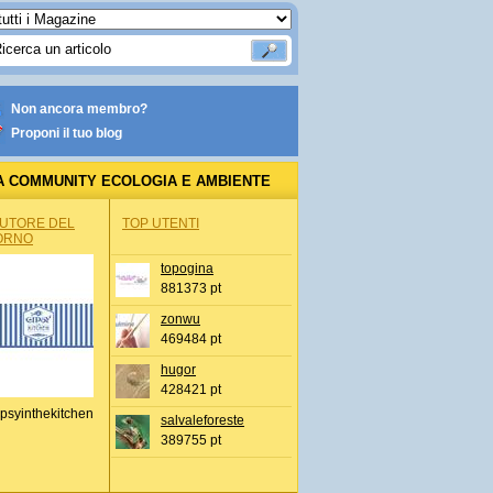
Non ancora membro?
Proponi il tuo blog
A COMMUNITY ECOLOGIA E AMBIENTE
AUTORE DEL
TOP UTENTI
ORNO
topogina
881373 pt
zonwu
469484 pt
hugor
428421 pt
psyinthekitchen
salvaleforeste
389755 pt