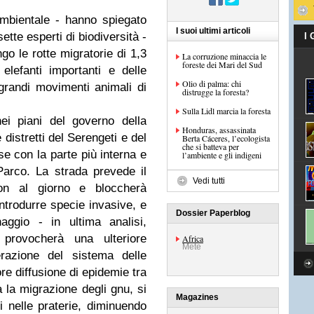
mbientale - hanno spiegato
I suoi ultimi articoli
sette esperti di biodiversità -
I
ngo le rotte migratorie di 1,3
La corruzione minaccia le
foreste dei Mari del Sud
elefanti importanti e delle
Olio di palma: chi
grandi movimenti animali di
distrugge la foresta?
Sulla Lidl marcia la foresta
i piani del governo della
Honduras, assassinata
distretti del Serengeti e del
Berta Cáceres, l’ecologista
che si batteva per
e con la parte più interna e
l’ambiente e gli indigeni
Parco. La strada prevede il
Vedi tutti
on al giorno e bloccherà
introdurre specie invasive, e
Dossier Paperblog
aggio - in ultima analisi,
e provocherà una ulteriore
Africa
Mete
erazione del sistema delle
re diffusione di epidemie tra
 la migrazione degli gnu, si
Magazines
i nelle praterie, diminuendo