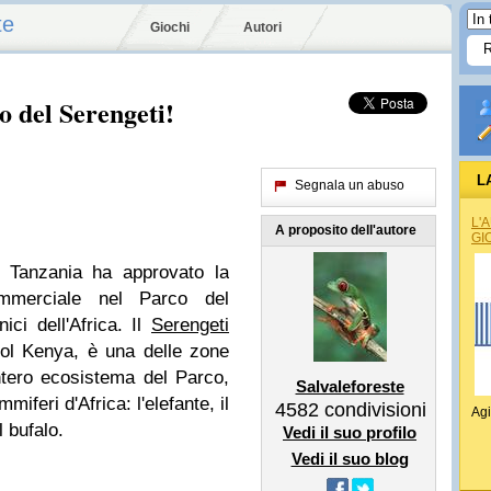
te
Giochi
Autori
o del Serengeti!
L
Segnala un abuso
L'
A proposito dell'autore
GI
a Tanzania ha approvato la
mmerciale nel Parco del
ici dell'Africa. Il
Serengeti
 col Kenya, è una delle zone
ntero ecosistema del Parco,
Salvaleforeste
miferi d'Africa: l'elefante, il
4582
condivisioni
Agi
l bufalo.
Vedi il suo profilo
Vedi il suo blog