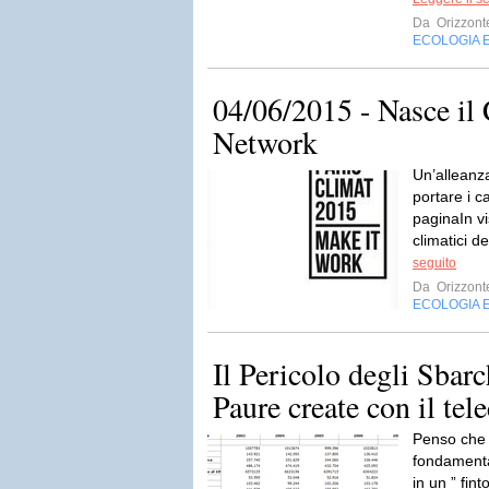
Da
Orizzont
ECOLOGIA 
04/06/2015 - Nasce il 
Network
Un’alleanza
portare i c
paginaIn vi
climatici d
seguito
Da
Orizzont
ECOLOGIA 
Il Pericolo degli Sbar
Paure create con il te
Penso che 
fondamental
in un ” fin