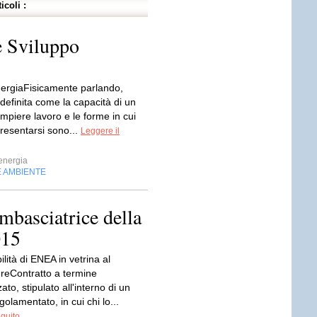
icoli :
e Sviluppo
ergiaFisicamente parlando,
 definita come la capacità di un
mpiere lavoro e le forme in cui
resentarsi sono...
Leggere il
energia
E AMBIENTE
basciatrice della
015
ilità di ENEA in vetrina al
reContratto a termine
ato, stipulato all'interno di un
olamentato, in cui chi lo...
eguito