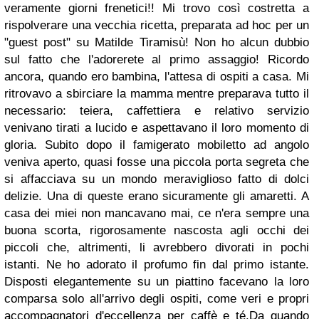
veramente giorni frenetici!! Mi trovo così costretta a
rispolverare una vecchia ricetta, preparata ad hoc per un
"guest post" su Matilde Tiramisù! Non ho alcun dubbio
sul fatto che l'adorerete al primo assaggio!
Ricordo
ancora, quando ero bambina, l'attesa di ospiti a casa. Mi
ritrovavo a sbirciare la mamma mentre preparava tutto il
necessario: teiera, caffettiera e relativo servizio
venivano tirati a lucido e aspettavano il loro momento di
gloria. Subito dopo il famigerato mobiletto ad angolo
veniva aperto, quasi fosse una piccola porta segreta che
si affacciava su un mondo meraviglioso fatto di dolci
delizie. Una di queste erano sicuramente gli amaretti. A
casa dei miei non mancavano mai, ce n'era sempre una
buona scorta, rigorosamente nascosta agli occhi dei
piccoli che, altrimenti, li avrebbero divorati in pochi
istanti. Ne ho adorato il profumo fin dal primo istante.
Disposti elegantemente su un piattino facevano la loro
comparsa solo all'arrivo degli ospiti, come veri e propri
accompagnatori d'eccellenza per caffè e té.
Da quando