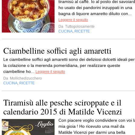
tiramisù al caffè. Io al posto dei savoiard
ho usato dei pandorini inzuppati in una
bagna di liquore amaretto diluito con...
Leggere il seguito
Da
Tuttogolosamente
CUCINA
RICETTE
,
Ciambelline soffici agli amaretti
Le ciambelline soffici agli amaretti sono dei deliziosi dolcetti ideali per
la colazione o la merenda pomeridiana, per realizzare queste
ciambelline ho...
Leggere il seguito
Da
Mollichedizucchero
CUCINA
RICETTE
,
Tiramisù alle pesche sciroppate e il
calendario 2015 di Matilde Vicenzi
Con piacere voglio condividere con voi l
mia gioia ! Ho ricevuto una mail da
Matilde Vicenzi per darmi una bella