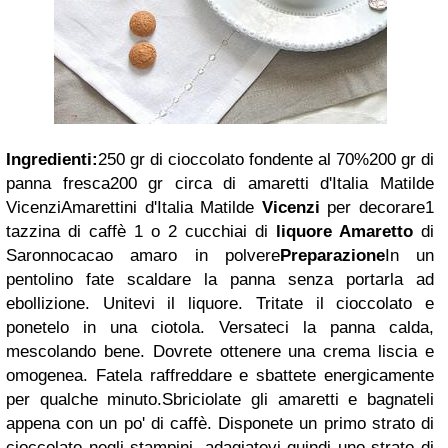
Ingredienti:
250 gr di cioccolato fondente al 70%
200 gr di
panna fresca
200 gr circa di amaretti d'Italia Matilde
Vicenzi
Amarettini d'Italia Matilde
Vicenzi
per decorare
1
tazzina di caffè
1 o 2 cucchiai di
liquore Amaretto
di
Saronno
cacao amaro in polvere
Preparazione
In un
pentolino fate scaldare la panna senza portarla ad
ebollizione. Unitevi il liquore. Tritate il cioccolato e
ponetelo in una ciotola. Versateci la panna calda,
mescolando bene. Dovrete ottenere una crema liscia e
omogenea. Fatela raffreddare e sbattete energicamente
per qualche minuto.
Sbriciolate gli amaretti e bagnateli
appena con un po' di caffè. Disponete un primo strato di
cioccolato negli stampini, adagiatevi quindi uno strato di