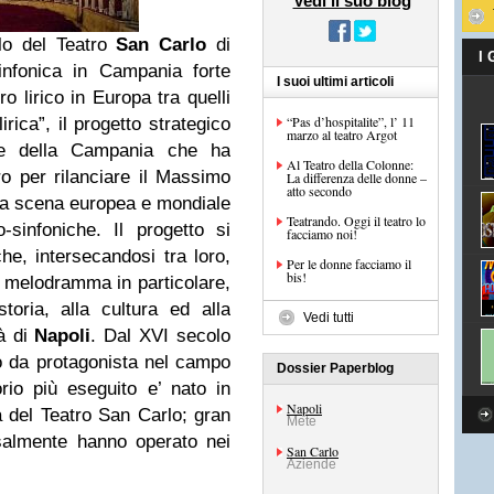
Vedi il suo blog
olo del Teatro
San Carlo
di
I
sinfonica in Campania forte
I suoi ultimi articoli
ro lirico in Europa tra quelli
“Pas d’hospitalite”, l’ 11
lirica”, il progetto strategico
marzo al teatro Argot
ale della Campania che ha
Al Teatro della Colonne:
o per rilanciare il Massimo
La differenza delle donne –
atto secondo
la scena europea e mondiale
Teatrando. Oggi il teatro lo
o-sinfoniche. Il progetto si
facciamo noi!
che, intersecandosi tra loro,
Per le donne facciamo il
bis!
l melodramma in particolare,
toria, alla cultura ed alla
Vedi tutti
tà di
Napoli
. Dal XVI secolo
o da protagonista nel campo
Dossier Paperblog
orio più eseguito e’ nato in
Napoli
a del Teatro San Carlo; gran
Mete
rsalmente hanno operato nei
San Carlo
Aziende