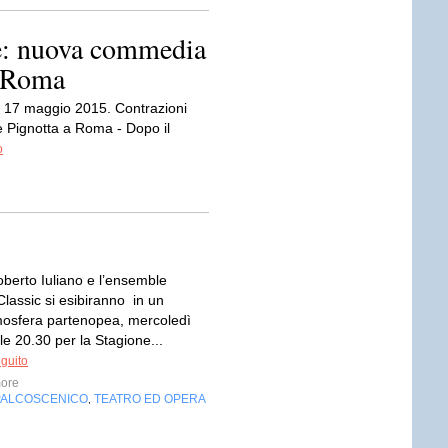
se: nuova commedia
a Roma
l 17 maggio 2015. Contrazioni
 Pignotta a Roma - Dopo il
o
oberto Iuliano e l’ensemble
lassic si esibiranno in un
tmosfera partenopea, mercoledì
lle 20.30 per la Stagione...
eguito
ore
PALCOSCENICO
TEATRO ED OPERA
,