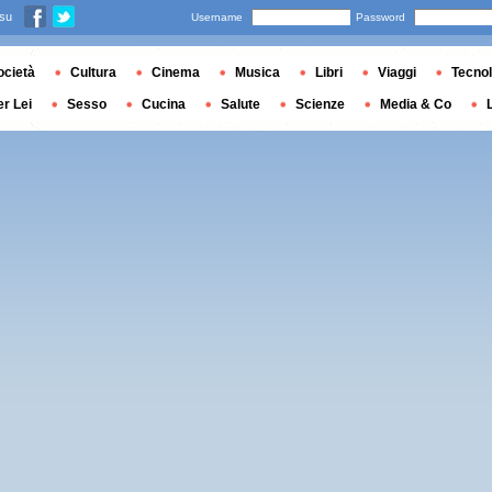
 su
Username
Password
ocietà
Cultura
Cinema
Musica
Libri
Viaggi
Tecnol
er Lei
Sesso
Cucina
Salute
Scienze
Media & Co