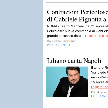
Contrazioni Pericolo
di Gabriele Pignotta 
ROMA - Teatro Manzoni, dal 21 aprile a
Pericolose: nuova commedia di Gabriele
grande successo della...
Leggere il seguit
Da
Luana Savastano
PALCOSCENICO
Iuliano canta Napoli
Il tenore R
ViaToledo C
recitald’a
15 aprile a
Leggere il s
Da
Musicam
CULTURA
,