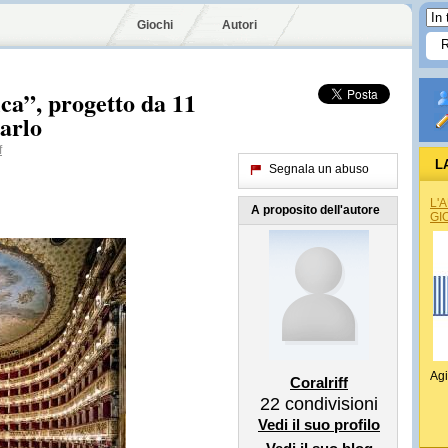
Giochi
Autori
ica”, progetto da 11
arlo
f
L
Segnala un abuso
L'
A proposito dell'autore
GI
Agi
Coralriff
22
condivisioni
Vedi il suo profilo