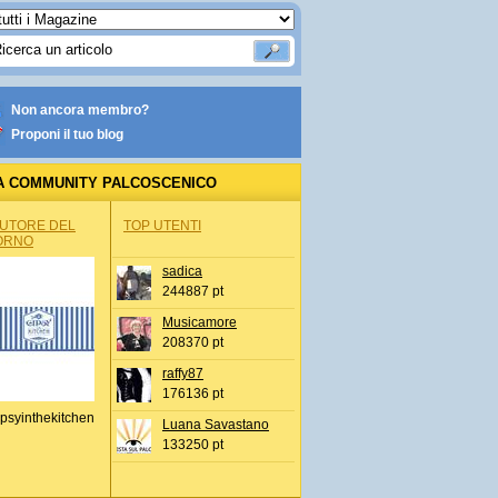
Non ancora membro?
Proponi il tuo blog
A COMMUNITY PALCOSCENICO
AUTORE DEL
TOP UTENTI
ORNO
sadica
244887 pt
Musicamore
208370 pt
raffy87
176136 pt
psyinthekitchen
Luana Savastano
133250 pt