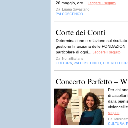
26 maggio, ore...
Leggere il seguito
Da
Luana Savastano
PALCOSCENICO
Corte dei Conti
Determinazione e relazione sul risultato 
gestione finanziaria delle FONDAZIO
particolare di ogni...
Leggere il seguito
Da
Nonzittitelarte
CULTURA
PALCOSCENICO
TEATRO ED O
,
,
Concerto Perfetto – Wi
Per chi an
di ascoltar
dalla piani
violoncell
seguito
Da
Musicam
CULTURA
,