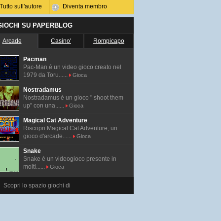
Tutto sull'autore
Diventa membro
 GIOCHI SU PAPERBLOG
Arcade
Casino'
Rompicapo
Pacman
Pac-Man é un video gioco creato nel
1979 da Toru......
Gioca
Nostradamus
Nostradamus è un gioco " shoot them
up" con una......
Gioca
Magical Cat Adventure
Riscopri Magical Cat Adventure, un
gioco d'arcade......
Gioca
Snake
Snake è un videogioco presente in
molti......
Gioca
Scopri lo spazio giochi di