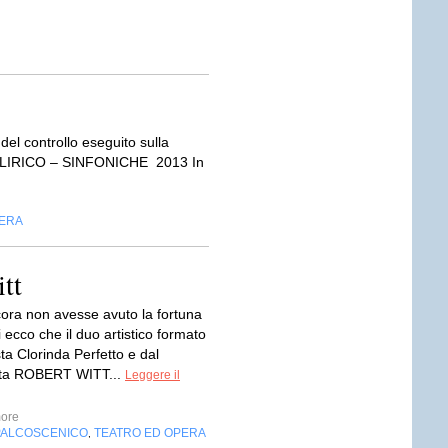
del controllo eseguito sulla
NI LIRICO – SINFONICHE 2013 In
PERA
tt
cora non avesse avuto la fortuna
li ecco che il duo artistico formato
sta Clorinda Perfetto e dal
ista ROBERT WITT...
Leggere il
ore
PALCOSCENICO
TEATRO ED OPERA
,