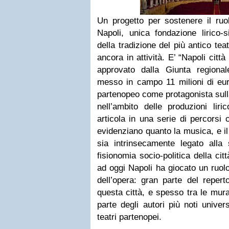
Un progetto per sostenere il ru
Napoli, unica fondazione lirico-
della tradizione del più antico teat
ancora in attività. E’ “Napoli città 
approvato dalla Giunta region
messo in campo 11 milioni di eur
partenopeo come protagonista sul
nell’ambito delle produzioni liric
articola in una serie di percorsi 
evidenziano quanto la musica, e i
sia intrinsecamente legato alla s
fisionomia socio-politica della cit
ad oggi Napoli ha giocato un ruol
dell’opera: gran parte del repert
questa città, e spesso tra le mur
parte degli autori più noti unive
teatri partenopei.