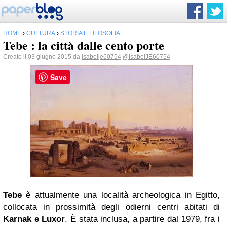
HOME
›
CULTURA
›
STORIA E FILOSOFIA
Tebe : la città dalle cento porte
Creato il 03 giugno 2015 da
Isabelje60754
@IsabelJE60754
Save
Tebe
è attualmente una località archeologica in Egitto,
collocata in prossimità degli odierni centri abitati di
Karnak e Luxor
. È stata inclusa, a partire dal 1979, fra i