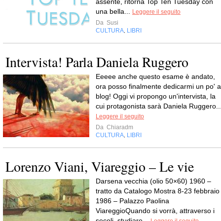
assente, ritorna Top Ten Tuesday con
una bella...
Leggere il seguito
Da
Susi
CULTURA
LIBRI
,
Intervista! Parla Daniela Ruggero
Eeeee anche questo esame è andato,
ora posso finalmente dedicarmi un po' a
blog! Oggi vi propongo un'intervista, la
cui protagonista sarà Daniela Ruggero...
Leggere il seguito
Da
Chiaradm
CULTURA
LIBRI
,
Lorenzo Viani, Viareggio – Le vie
Darsena vecchia (olio 50×60) 1960 –
tratto da Catalogo Mostra 8-23 febbraio
1986 – Palazzo Paolina
ViareggioQuando si vorrà, attraverso i
secoli, studiare...