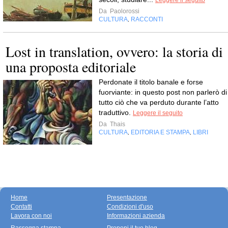
Leggere il seguito
Da
Paolorossi
CULTURA
RACCONTI
,
Lost in translation, ovvero: la storia di
una proposta editoriale
Perdonate il titolo banale e forse
fuorviante: in questo post non parlerò di
tutto ciò che va perduto durante l’atto
traduttivo.
Leggere il seguito
Da
Thais
CULTURA
EDITORIA E STAMPA
LIBRI
,
,
Home
Presentazione
Contatti
Condizioni d'uso
Lavora con noi
Informazioni azienda