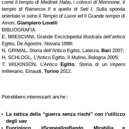
come il
tempio di Medinet Habu
, i
colossi di Memnone
, il
tempio di Ramesse II
e
quello di Seti I
. Sulla sponda
orientale vi sono il
Tempio di Luxor
ed il
Grande tempio di
Amon.
Giampiero Lovelli
BIBLIOGRAFIA
E. BRESCIANI, Grande Enciclopedia illustrata dell’antico
Egitto, De Agostini, Novara 1998;
N. GRIMAL, Storia dell’Antico Egitto, Laterza,
Bari
2007;
H. SCHLOGL, L’Antico Egitto, Il Mulino, Bologna 2005;
T. WILKINSON, L’Antico
Egitto
. Storia di un impero
millenario, Einaudi,
Torino
2012.
Potrebbero interessarti anche :
La tattica della “guerra senza rischi” con l’utilizzo
degli uav
Fuorigioco, #SceneallosBando, Mirabilia e