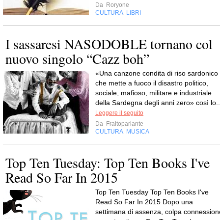
Da
Roryone
CULTURA
LIBRI
,
I sassaresi NASODOBLE tornano col
nuovo singolo “Cazz boh”
«Una canzone condita di riso sardonico
che mette a fuoco il disastro politico,
sociale, mafioso, militare e industriale
della Sardegna degli anni zero» così lo..
Leggere il seguito
Da
Fraltoparlante
CULTURA
MUSICA
,
Top Ten Tuesday: Top Ten Books I've
Read So Far In 2015
Top Ten Tuesday Top Ten Books I've
Read So Far In 2015 Dopo una
settimana di assenza, colpa connession