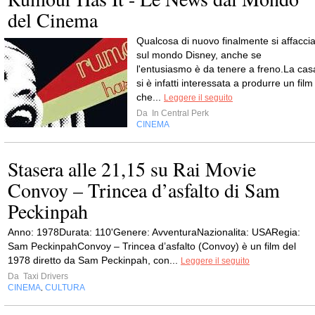
del Cinema
Qualcosa di nuovo finalmente si affacci
sul mondo Disney, anche se
l'entusiasmo è da tenere a freno.La cas
si è infatti interessata a produrre un film
che...
Leggere il seguito
Da
In Central Perk
CINEMA
Stasera alle 21,15 su Rai Movie
Convoy – Trincea d’asfalto di Sam
Peckinpah
Anno: 1978Durata: 110'Genere: AvventuraNazionalita: USARegia:
Sam PeckinpahConvoy – Trincea d’asfalto (Convoy) è un film del
1978 diretto da Sam Peckinpah, con...
Leggere il seguito
Da
Taxi Drivers
CINEMA
CULTURA
,