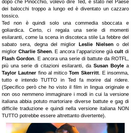
dopo che Pinocchio, volevo dire Ted, è stato nel Paese
dei balocchi troppo a lungo ed è diventato un cazzaro
tossico.
Ted non è quindi solo una commedia sboccata e
goliardica. Certo, ci regala una serie di momenti
esilaranti, come la scena in discoteca stile La febbre del
sabato sera, degna del miglior
Leslie Nielsen
o del
miglior
Charlie Sheen
. E ancora l’apparizione già
cult
di
Flash Gordon
. E ancora una serie di battute da ROTFL,
più una serie di citazioni esilaranti, da
Susan Boyle
a
Taylor Lautner
fino al mitico
Tom Skerritt
. E insomma,
tutto e intendo TUTTO in Ted fa morire dal ridere.
(Specifico però che ho visto il film in lingua originale e
non oso nemmeno immaginare i modi in cui la versione
italiana abbia potuto martoriare diverse battute e gag di
difficile traduzione e quindi nella versione italiana NON
TUTTO potrebbe essere altrettanto divertente).