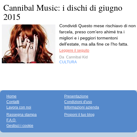
Cannibal Music: i dischi di giugno
2015
Condividi Questo mese rischiavo di non
farcela, preso com'ero ahimé tra i
migliori e i peggiori tormentoni
dell'estate, ma alla fine ce l'ho fatta.
Leggere il seguito
Da
Cannibal Kid
CULTURA
Home
Presentazione
Contatti
Condizioni d'uso
Lavora con noi
Informazioni azienda
Rassegna stampa
Proponi il tuo blog
F.A.Q.
Gestisci i cookie