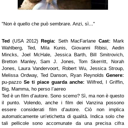
"Non è quello che può sembrare. Anzi, sì..."
Ted
(USA 2012)
Regia:
Seth MacFarlane
Cast:
Mark
Wahlberg, Ted, Mila Kunis, Giovanni Ribisi, Aedin
Mincks, Joel McHale, Jessica Barth, Bill Smitrovich,
Bretton Manley, Sam J. Jones, Tom Skerritt, Norah
Jones, Laura Vandervoort, Robert Wu, Jessica Stroup,
Melissa Ordway, Ted Danson, Ryan Reynolds
Genere:
pu-pazzo
Se ti piace guarda anche:
Wilfred, I Griffin,
Big, Mamma, ho perso l’aereo
Ted è un film d’autore. Sono scemo? Sì, ma non è questo
il punto. Volendo, anche i film dei Vanzina possono
essere considerati film d’autore. Ciò non implica
automaticamente un’etichetta di qualità. Indica solo che
tali pellicole sono accomunate da una precisa cifra