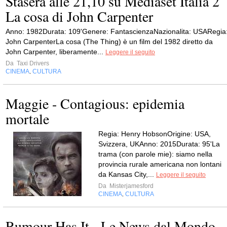
Stasera alle 21,10 su Mediaset Italia 2
La cosa di John Carpenter
Anno: 1982Durata: 109'Genere: FantascienzaNazionalita: USARegia
John CarpenterLa cosa (The Thing) è un film del 1982 diretto da
John Carpenter, liberamente...
Leggere il seguito
Da
Taxi Drivers
CINEMA
CULTURA
,
Maggie - Contagious: epidemia
mortale
Regia: Henry HobsonOrigine: USA,
Svizzera, UKAnno: 2015Durata: 95'La
trama (con parole mie): siamo nella
provincia rurale americana non lontani
da Kansas City,...
Leggere il seguito
Da
Misterjamesford
CINEMA
CULTURA
,
Rumour Has It - Le News dal Mondo