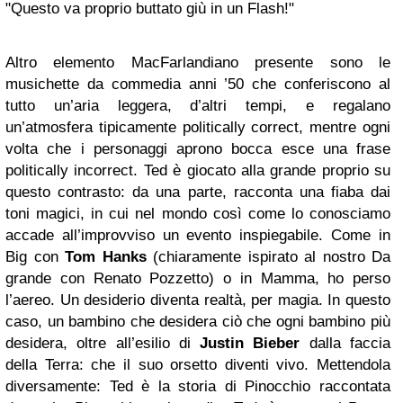
"Questo va proprio buttato giù in un Flash!"
Altro elemento MacFarlandiano presente sono le
musichette da commedia anni ’50 che conferiscono al
tutto un’aria leggera, d’altri tempi, e regalano
un’atmosfera tipicamente politically correct, mentre ogni
volta che i personaggi aprono bocca esce una frase
politically incorrect. Ted è giocato alla grande proprio su
questo contrasto: da una parte, racconta una fiaba dai
toni magici, in cui nel mondo così come lo conosciamo
accade all’improvviso un evento inspiegabile. Come in
Big con
Tom Hanks
(chiaramente ispirato al nostro Da
grande con Renato Pozzetto) o in Mamma, ho perso
l’aereo. Un desiderio diventa realtà, per magia. In questo
caso, un bambino che desidera ciò che ogni bambino più
desidera, oltre all’esilio di
Justin Bieber
dalla faccia
della Terra: che il suo orsetto diventi vivo. Mettendola
diversamente: Ted è la storia di Pinocchio raccontata