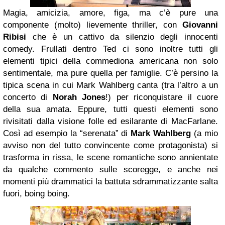
Magia, amicizia, amore, figa, ma c’è pure una
componente (molto) lievemente thriller, con
Giovanni
Ribisi
che è un cattivo da silenzio degli innocenti
comedy. Frullati dentro Ted ci sono inoltre tutti gli
elementi tipici della commediona americana non solo
sentimentale, ma pure quella per famiglie. C’è persino la
tipica scena in cui Mark Wahlberg canta (tra l’altro a un
concerto di
Norah Jones
!) per riconquistare il cuore
della sua amata. Eppure, tutti questi elementi sono
rivisitati dalla visione folle ed esilarante di MacFarlane.
Così ad esempio la “serenata” di
Mark Wahlberg
(a mio
avviso non del tutto convincente come protagonista) si
trasforma in rissa, le scene romantiche sono annientate
da qualche commento sulle scoregge, e anche nei
momenti più drammatici la battuta sdrammatizzante salta
fuori, boing boing.