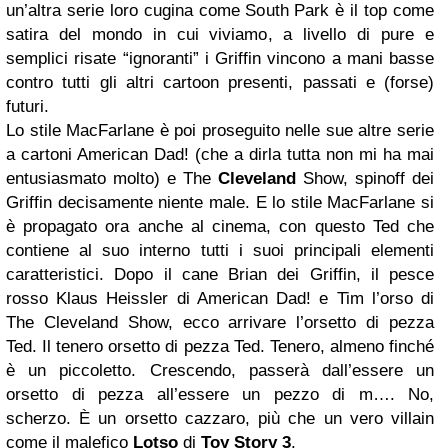
un’altra serie loro cugina come South Park è il top come
satira del mondo in cui viviamo, a livello di pure e
semplici risate “ignoranti” i Griffin vincono a mani basse
contro tutti gli altri cartoon presenti, passati e (forse)
futuri.
Lo stile MacFarlane è poi proseguito nelle sue altre serie
a cartoni American Dad! (che a dirla tutta non mi ha mai
entusiasmato molto) e The
Cleveland
Show, spinoff dei
Griffin decisamente niente male. E lo stile MacFarlane si
è propagato ora anche al cinema, con questo Ted che
contiene al suo interno tutti i suoi principali elementi
caratteristici. Dopo il cane Brian dei Griffin, il pesce
rosso Klaus Heissler di American Dad! e Tim l’orso di
The Cleveland Show, ecco arrivare l’orsetto di pezza
Ted. Il tenero orsetto di pezza Ted. Tenero, almeno finché
è un piccoletto. Crescendo, passerà dall’essere un
orsetto di pezza all’essere un pezzo di m…. No,
scherzo. È un orsetto cazzaro, più che un vero villain
come il malefico
Lotso
di
Toy Story 3
.