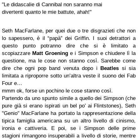
"Le didascalie di Cannibal non saranno mai
divertenti quanto le mie battute, ahah!"
Seth MacFarlane, per quei due o tre disgrazieti che non
lo sapessero, è il “papà” dei Griffin. I suoi detrattori a
questo punto potranno dire che si è limitato a
scopiazzare
Matt Groening
e i Simpson e chiudere lì la
questione, ma le cose non stanno così. Sarebbe come
dire che ogni pop band venuta dopo i
Beatles
si sia
limitata a riproporre sotto un’altra veste il suono dei Fab
Four e…
mmm ok, forse un pochino le cose stanno così.
Partendo da uno spunto simile a quello dei Simpson (che
pure già si erano ispirati un bel po’ ai Flintstones), Seth
"Genio" MacFarlane ha portato la rappresentazione della
tipica famiglia americana su un altro livello di cinismo,
ironia e cattiveria. E poi, se i Simpson delle prime
stagioni rimangono insuperabili a livello di storie, mentre