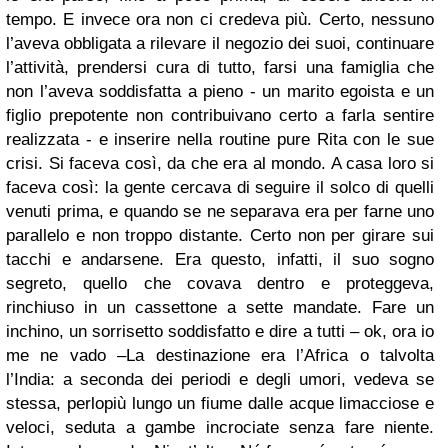
tempo. E invece ora non ci credeva più. Certo, nessuno
l’aveva obbligata a rilevare il negozio dei suoi, continuare
l’attività, prendersi cura di tutto, farsi una famiglia che
non l’aveva soddisfatta a pieno - un marito egoista e un
figlio prepotente non contribuivano certo a farla sentire
realizzata - e inserire nella routine pure Rita con le sue
crisi. Si faceva così, da che era al mondo. A casa loro si
faceva così: la gente cercava di seguire il solco di quelli
venuti prima, e quando se ne separava era per farne uno
parallelo e non troppo distante. Certo non per girare sui
tacchi e andarsene. Era questo, infatti, il suo sogno
segreto, quello che covava dentro e proteggeva,
rinchiuso in un cassettone a sette mandate. Fare un
inchino, un sorrisetto soddisfatto e dire a tutti – ok, ora io
me ne vado –
La destinazione era l’Africa o talvolta
l’India: a seconda dei periodi e degli umori, vedeva se
stessa, perlopiù lungo un fiume dalle acque limacciose e
veloci, seduta a gambe incrociate senza fare niente.