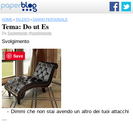
HOME
›
TALENTI
›
DIARIO PERSONALE
Tema: Do ut Es
Da
Svolgimento
@svolgimento
Svolgimento
Save
- Dimmi che non stai avendo un altro dei tuoi attacchi
…