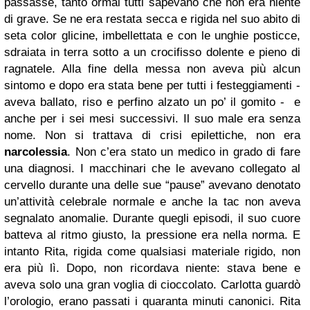
passasse, tanto ormai tutti sapevano che non era niente
di grave. Se ne era restata secca e rigida nel suo abito di
seta color glicine, imbellettata e con le unghie posticce,
sdraiata in terra sotto a un crocifisso dolente e pieno di
ragnatele. Alla fine della messa non aveva più alcun
sintomo e dopo era stata bene per tutti i festeggiamenti -
aveva ballato, riso e perfino alzato un po’ il gomito - e
anche per i sei mesi successivi. Il suo male era senza
nome. Non si trattava di crisi epilettiche, non era
narcolessia
. Non c’era stato un medico in grado di fare
una diagnosi. I macchinari che le avevano collegato al
cervello durante una delle sue “pause” avevano denotato
un’attività celebrale normale e anche la tac non aveva
segnalato anomalie. Durante quegli episodi, il suo cuore
batteva al ritmo giusto, la pressione era nella norma. E
intanto Rita, rigida come qualsiasi materiale rigido, non
era più lì. Dopo, non ricordava niente: stava bene e
aveva solo una gran voglia di cioccolato.
Carlotta guardò
l’orologio, erano passati i quaranta minuti canonici. Rita