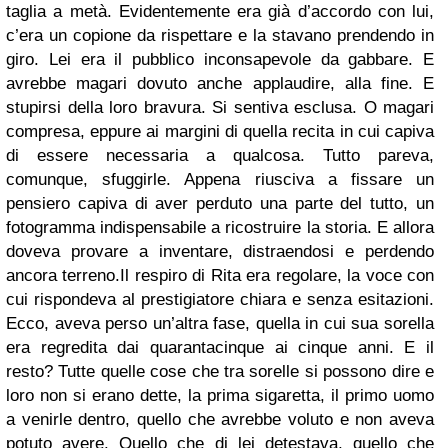
taglia a metà. Evidentemente era già d’accordo con lui,
c’era un copione da rispettare e la stavano prendendo in
giro. Lei era il pubblico inconsapevole da gabbare. E
avrebbe magari dovuto anche applaudire, alla fine. E
stupirsi della loro bravura. Si sentiva esclusa. O magari
compresa, eppure ai margini di quella recita in cui capiva
di essere necessaria a qualcosa. Tutto pareva,
comunque, sfuggirle. Appena riusciva a fissare un
pensiero capiva di aver perduto una parte del tutto, un
fotogramma indispensabile a ricostruire la storia. E allora
doveva provare a inventare, distraendosi e perdendo
ancora terreno.
Il respiro di Rita era regolare, la voce con
cui rispondeva al prestigiatore chiara e senza esitazioni.
Ecco, aveva perso un’altra fase, quella in cui sua sorella
era regredita dai quarantacinque ai cinque anni. E il
resto? Tutte quelle cose che tra sorelle si possono dire e
loro non si erano dette, la prima sigaretta, il primo uomo
a venirle dentro, quello che avrebbe voluto e non aveva
potuto avere. Quello che di lei detestava, quello che