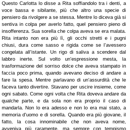
Questo Carlotta lo disse a Rita soffiandolo tra i denti, a
voce bassa e sibilante, più che altro una specie di
pensiero da rivolgere a se stessa. Mentre lo diceva già si
sentiva in colpa per averlo fatto, quel pensiero pieno di
insofferenza. Sua sorella che colpa aveva se era malata.
Rita intanto non era più lì, gli occhi stretti e i pugni
chiusi, dura come sasso e rigida come se l’avessero
congelata all’istante. Un rigo di saliva a scendere dal
labbro inerte. Sul volto un’espressione mesta, la
trasformazione del sorriso dolce che aveva stampato in
faccia poco prima, quando avevano deciso di andare a
fare la spesa. Mentre parlavano di un’assurdità che le
faceva tanto divertire. Stavano per uscire insieme, come
ogni sabato. Come ogni volta che Rita doveva andare da
qualche parte, e da sola non era proprio il caso di
mandarla. Non lo era adesso e non lo era mai stato, a
memoria d’uomo e di sorella. Quando era più giovane, il
fatto, la cosa innominabile che non aveva nome,
avveniva più raramente, ma sempre con tempismo