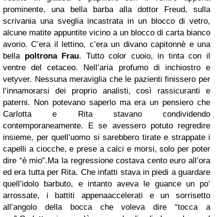
prominente, una bella barba alla dottor Freud, sulla
scrivania una sveglia incastrata in un blocco di vetro,
alcune matite appuntite vicino a un blocco di carta bianco
avorio. C’era il lettino, c’era un divano capitonnè e una
bella
poltrona Frau
. Tutto color cuoio, in tinta con il
ventre del cetaceo. Nell’aria profumo di inchiostro e
vetyver. Nessuna meraviglia che le pazienti finissero per
l’innamorarsi dei proprio analisti, così rassicuranti e
paterni. Non potevano saperlo ma era un pensiero che
Carlotta e Rita stavano condividendo
contemporaneamente. E se avessero potuto regredire
insieme, per quell’uomo si sarebbero tirate e strappate i
capelli a ciocche, e prese a calci e morsi, solo per poter
dire “è mio”.
Ma la regressione costava cento euro all’ora
ed era tutta per Rita. Che infatti stava in piedi a guardare
quell’idolo barbuto, e intanto aveva le guance un po’
arrossate, i battiti appenaaccelerati e un sorrisetto
all’angolo della bocca che voleva dire “tocca a