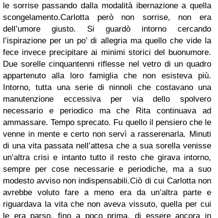
le sorrise passando dalla modalità ibernazione a quella
scongelamento.
Carlotta però non sorrise, non era
dell’umore giusto. Si guardò intorno cercando
l’ispirazione per un po’ di allegria ma quello che vide la
fece invece precipitare ai minimi storici del buonumore.
Due sorelle cinquantenni riflesse nel vetro di un quadro
appartenuto alla loro famiglia che non esisteva più.
Intorno, tutta una serie di ninnoli che costavano una
manutenzione eccessiva per via dello spolvero
necessario e periodico ma che Rita continuava ad
ammassare. Tempo sprecato. Fu quello il pensiero che le
venne in mente e certo non servì a rasserenarla. Minuti
di una vita passata nell’attesa che a sua sorella venisse
un’altra crisi e intanto tutto il resto che girava intorno,
sempre per cose necessarie e periodiche, ma a suo
modesto avviso non indispensabili.
Ciò di cui Carlotta non
avrebbe voluto fare a meno era da un’altra parte e
riguardava la vita che non aveva vissuto, quella per cui
le era parso, fino a poco prima, di essere ancora in