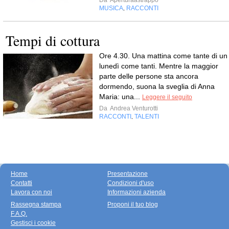
Da
Aperturaastrappo
MUSICA
RACCONTI
,
Tempi di cottura
Ore 4.30. Una mattina come tante di un
lunedì come tanti. Mentre la maggior
parte delle persone sta ancora
dormendo, suona la sveglia di Anna
Maria: una...
Leggere il seguito
Da
Andrea Venturotti
RACCONTI
TALENTI
,
Home
Presentazione
Contatti
Condizioni d'uso
Lavora con noi
Informazioni azienda
Rassegna stampa
Proponi il tuo blog
F.A.Q.
Gestisci i cookie