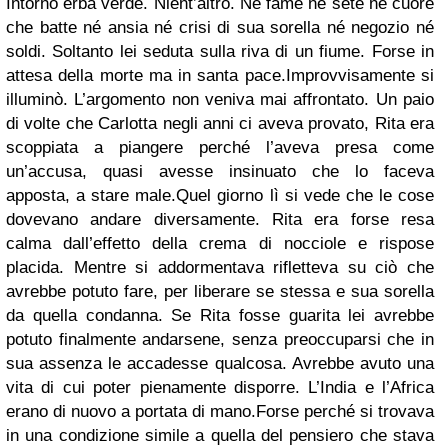
Intorno erba verde. Nient’altro. Né fame né sete né cuore
che batte né ansia né crisi di sua sorella né negozio né
soldi. Soltanto lei seduta sulla riva di un fiume. Forse in
attesa della morte ma in santa pace.
Improvvisamente si
illuminò.
L’argomento non veniva mai affrontato. Un paio
di volte che Carlotta negli anni ci aveva provato, Rita era
scoppiata a piangere perché l’aveva presa come
un’accusa, quasi avesse insinuato che lo faceva
apposta, a stare male.
Quel giorno lì si vede che le cose
dovevano andare diversamente. Rita era forse resa
calma dall’effetto della crema di nocciole e rispose
placida.
Mentre si addormentava rifletteva su ciò che
avrebbe potuto fare, per liberare se stessa e sua sorella
da quella condanna. Se Rita fosse guarita lei avrebbe
potuto finalmente andarsene, senza preoccuparsi che in
sua assenza le accadesse qualcosa. Avrebbe avuto una
vita di cui poter pienamente disporre. L’India e l’Africa
erano di nuovo a portata di mano.
Forse perché si trovava
in una condizione simile a quella del pensiero che stava