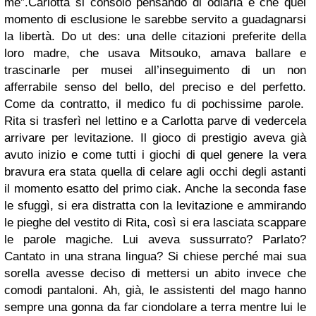
me”.
Carlotta si consolò pensando di odiarla e che quel
momento di esclusione le sarebbe servito a guadagnarsi
la libertà. Do ut des: una delle citazioni preferite della
loro madre, che usava Mitsouko, amava ballare e
trascinarle per musei all’inseguimento di un non
afferrabile senso del bello, del preciso e del perfetto.
Come da contratto, il medico fu di pochissime parole.
Rita si trasferì nel lettino e a Carlotta parve di vedercela
arrivare per levitazione. Il gioco di prestigio aveva già
avuto inizio e come tutti i giochi di quel genere la vera
bravura era stata quella di celare agli occhi degli astanti
il momento esatto del primo ciak. Anche la seconda fase
le sfuggì, si era distratta con la levitazione e ammirando
le pieghe del vestito di Rita, così si era lasciata scappare
le parole magiche. Lui aveva sussurrato? Parlato?
Cantato in una strana lingua? Si chiese perché mai sua
sorella avesse deciso di mettersi un abito invece che
comodi pantaloni. Ah, già, le assistenti del mago hanno
sempre una gonna da far ciondolare a terra mentre lui le