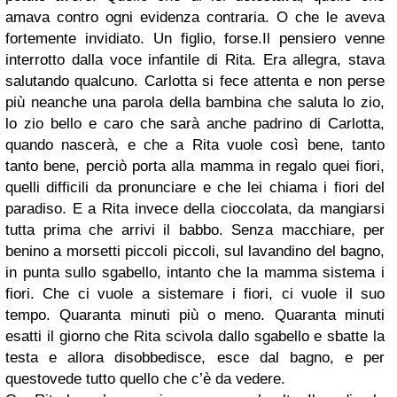
amava contro ogni evidenza contraria. O che le aveva
fortemente invidiato. Un figlio, forse.
Il pensiero venne
interrotto dalla voce infantile di Rita. Era allegra, stava
salutando qualcuno. Carlotta si fece attenta e non perse
più neanche una parola della bambina che saluta lo zio,
lo zio bello e caro che sarà anche padrino di Carlotta,
quando nascerà, e che a Rita vuole così bene, tanto
tanto bene, perciò porta alla mamma in regalo quei fiori,
quelli difficili da pronunciare e che lei chiama i fiori del
paradiso. E a Rita invece della cioccolata, da mangiarsi
tutta prima che arrivi il babbo. Senza macchiare, per
benino a morsetti piccoli piccoli, sul lavandino del bagno,
in punta sullo sgabello, intanto che la mamma sistema i
fiori. Che ci vuole a sistemare i fiori, ci vuole il suo
tempo. Quaranta minuti più o meno. Quaranta minuti
esatti il giorno che Rita scivola dallo sgabello e sbatte la
testa e allora disobbedisce, esce dal bagno, e per
questovede tutto quello che c’è da vedere.