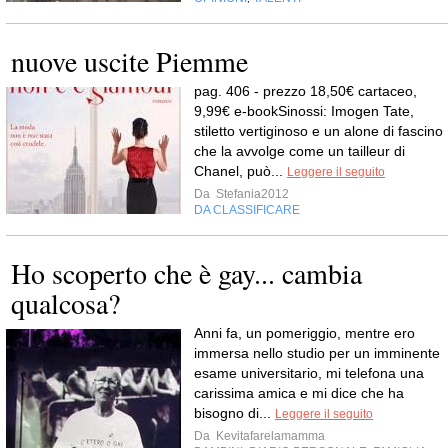
nuove uscite Piemme
pag. 406 - prezzo 18,50€ cartaceo,
9,99€ e-bookSinossi: Imogen Tate,
stiletto vertiginoso e un alone di fascino
che la avvolge come un tailleur di
Chanel, può...
Leggere il seguito
Da
Stefania2012
DA CLASSIFICARE
Ho scoperto che è gay... cambia
qualcosa?
Anni fa, un pomeriggio, mentre ero
immersa nello studio per un imminente
esame universitario, mi telefona una
carissima amica e mi dice che ha
bisogno di...
Leggere il seguito
Da
Kevitafarelamamma