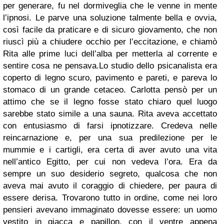
per generare, fu nel dormiveglia che le venne in mente
l’ipnosi. Le parve una soluzione talmente bella e ovvia,
così facile da praticare e di sicuro giovamento, che non
riuscì più a chiudere occhio per l’eccitazione, e chiamò
Rita alle prime luci dell’alba per metterla al corrente e
sentire cosa ne pensava.
Lo studio dello psicanalista era
coperto di legno scuro, pavimento e pareti, e pareva lo
stomaco di un grande cetaceo. Carlotta pensò per un
attimo che se il legno fosse stato chiaro quel luogo
sarebbe stato simile a una sauna. Rita aveva accettato
con entusiasmo di farsi ipnotizzare. Credeva nelle
reincarnazione e, per una sua predilezione per le
mummie e i cartigli, era certa di aver avuto una vita
nell’antico Egitto, per cui non vedeva l’ora. Era da
sempre un suo desiderio segreto, qualcosa che non
aveva mai avuto il coraggio di chiedere, per paura di
essere derisa. Trovarono tutto in ordine, come nei loro
pensieri avevano immaginato dovesse essere: un uomo
vestito in giacca e papillon, con il ventre appena