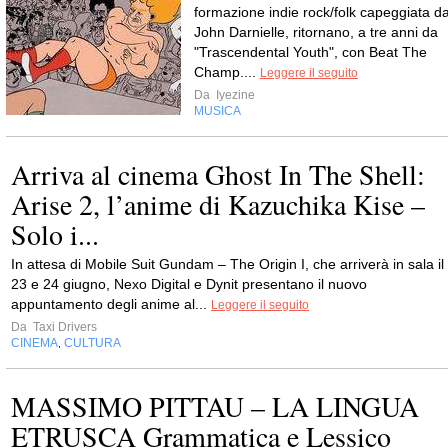
formazione indie rock/folk capeggiata d
John Darnielle, ritornano, a tre anni da
"Trascendental Youth", con Beat The
Champ....
Leggere il seguito
Da
Iyezine
MUSICA
Arriva al cinema Ghost In The Shell:
Arise 2, l’anime di Kazuchika Kise –
Solo i...
In attesa di Mobile Suit Gundam – The Origin I, che arriverà in sala il
23 e 24 giugno, Nexo Digital e Dynit presentano il nuovo
appuntamento degli anime al...
Leggere il seguito
Da
Taxi Drivers
CINEMA
CULTURA
,
MASSIMO PITTAU – LA LINGUA
ETRUSCA Grammatica e Lessico