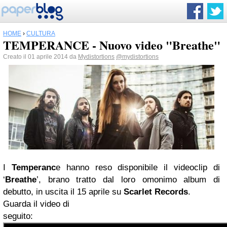
HOME
›
CULTURA
TEMPERANCE - Nuovo video "Breathe"
Creato il 01 aprile 2014 da
Mydistortions
@mydistortions
I
Temperanc
e hanno reso disponibile il videoclip di
‘
Breathe
’, brano tratto dal loro omonimo album di
debutto, in uscita il 15 aprile su
Scarlet Records
.
Guarda il video di
seguito: