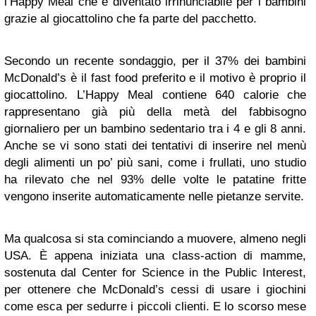
l’Happy Meal che è diventato irrinunciabile per i bambini
grazie al giocattolino che fa parte del pacchetto.
Secondo un recente sondaggio, per il 37% dei bambini
McDonald’s è il fast food preferito e il motivo è proprio il
giocattolino. L’Happy Meal contiene 640 calorie che
rappresentano già più della metà del fabbisogno
giornaliero per un bambino sedentario tra i 4 e gli 8 anni.
Anche se vi sono stati dei tentativi di inserire nel menù
degli alimenti un po’ più sani, come i frullati, uno studio
ha rilevato che nel 93% delle volte le patatine fritte
vengono inserite automaticamente nelle pietanze servite.
Ma qualcosa si sta cominciando a muovere, almeno negli
USA. È appena iniziata una class-action di mamme,
sostenuta dal Center for Science in the Public Interest,
per ottenere che McDonald’s cessi di usare i giochini
come esca per sedurre i piccoli clienti. E lo scorso mese