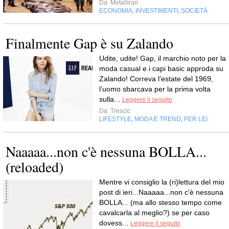
Da
Metallirari
ECONOMIA
INVESTIMENTI
SOCIETÀ
,
,
Finalmente Gap è su Zalando
Udite, udite! Gap, il marchio noto per la
moda casual e i capi basic approda su
Zalando! Correva l’estate del 1969,
l’uomo sbarcava per la prima volta
sulla...
Leggere il seguito
Da
Trescic
LIFESTYLE
MODA E TREND
PER LEI
,
,
Naaaaa...non c'è nessuna BOLLA...
(reloaded)
Mentre vi consiglio la (ri)lettura del mio
post di ieri...Naaaaa...non c'è nessuna
BOLLA... (ma allo stesso tempo come
cavalcarla al meglio?) se per caso
dovess...
Leggere il seguito