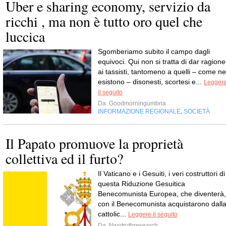
Uber e sharing economy, servizio da
ricchi , ma non è tutto oro quel che
luccica
Sgomberiamo subito il campo dagli
equivoci. Qui non si tratta di dar ragione
ai tassisti, tantomeno a quelli – come ne
esistono – disonesti, scortesi e...
Legger
il seguito
Da
Goodmorningumbria
INFORMAZIONE REGIONALE
SOCIETÀ
,
Il Papato promuove la proprietà
collettiva ed il furto?
Il Vaticano e i Gesuiti, i veri costruttori di
questa Riduzione Gesuitica
Benecomunista Europea, che diventerà,
con il Benecomunista acquistarono dall
cattolic...
Leggere il seguito
Da
Nwotruthresearch