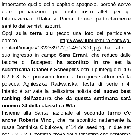
importante quello della capitale spagnola, perchè serve
come preparazione per molti nostri atleti per gli
Internazionali d'Italia a Roma, torneo particolarmente
sentito dai tennisti azzurri.
Oggi sulla
terra blu
(ecco una foto del particolare
campo
http://www.fuorilemura.com/wp-
content/images/1322589772_0-450x300.jpg
) ha fatto il
suo ingresso in campo
Sara Errani
, che reduce dalle
fatiche di Budapest
ha sconfitto in tre set la
sudafricana Chanelle Scheepers
con il punteggio di 4-6
6-2 6-3. Nel prossimo turno la bolognese affronterà la
polacca Agnieszka Radwanska, testa di serie n°4.
Intanto è arrivata la bellissima notizia
del nuovo best
ranking dell'azzurra che da questa settimana sarà
numero 24 della classifica Wta.
Insieme alla Sarita nazionale
al secondo turno c'è
anche Roberta Vinci,
che ha sconfitto nettamente la
russa Dominika Cibulkova, n°14 del seeding, in due set
per 6-3 6-2. Un'ottima prova della tarantina che conferma