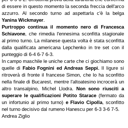
di essere in questo momento la seconda freccia dell'arco
azzurro. Al secondo turno ad aspettarla c'è la belga
Yanina Wickmayer
.
Purtroppo continua il momento nero di Francesca
Schiavone
, che rimedia l'ennesima sconfitta stagionale
al primo turno. La milanese questa volta è stata sconfitta
dalla qualificata americana Lepchenko in tre set con il
punteggio di 6-4 6-7 6-3.
In campo maschile le uniche carte che ci giochiamo sono
quelle di
Fabio Fognini
ed
Andreas Seppi
.
Il ligure si
ritroverà di fronte il francese Simon, che lo ha sconfitto
nella finale di Bucarest, mentre l'altoatesino incrocerà un
altro transalpino, Michel Llodra.
Non sono riusciti a
superare le qualificazioni
Potito Starace
(fermato da
un infortunio al primo turno)
e Flavio Cipolla
, sconfitto
nel turno decisivo dal rumeno Hanescu per 6-3 3-6 7-5.
Andrea Ziglio