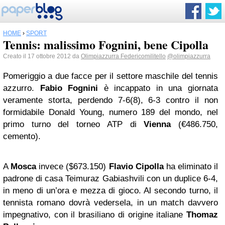
HOME
›
SPORT
Tennis: malissimo Fognini, bene Cipolla
Creato il 17 ottobre 2012 da
Olimpiazzurra Federicomilitello
@olimpiazzurra
Pomeriggio a due facce per il settore maschile del tennis
azzurro.
Fabio Fognini
è incappato in una giornata
veramente storta, perdendo 7-6(8), 6-3 contro il non
formidabile Donald Young, numero 189 del mondo, nel
primo turno del torneo ATP di
Vienna
(€486.750,
cemento).
A
Mosca
invece ($673.150)
Flavio Cipolla
ha eliminato il
padrone di casa Teimuraz Gabiashvili con un duplice 6-4,
in meno di un’ora e mezza di gioco. Al secondo turno, il
tennista romano dovrà vedersela, in un match davvero
impegnativo, con il brasiliano di origine italiane
Thomaz