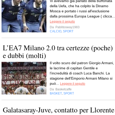
Vi avevamo già parlato della buffonata
della Uefa, che ha colpito la Dinamo
Mosca e portato i russi all'esclusione
dalla prossima Europa League ( clicca...
Leggere il seguito
Da
Pablitosway1983
CALCIO
SPORT
,
L’EA7 Milano 2.0 tra certezze (poche)
e dubbi (molti)
Il volto scuro del patron Giorgio Armani,
le lacrime di capitan Gentile e
l’incredulità di coach Luca Banchi. La
stagione dell’Emporio Armani Milano si
può...
Leggere il seguito
Da
Basketcaffe
BASKET
SPORT
,
Galatasaray-Juve, contatto per Llorente