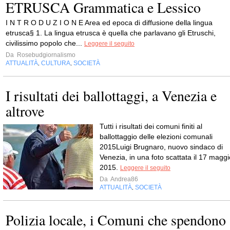
ETRUSCA Grammatica e Lessico
I N T R O D U Z I O N E Area ed epoca di diffusione della lingua
etrusca§ 1. La lingua etrusca è quella che parlavano gli Etruschi,
civilissimo popolo che...
Leggere il seguito
Da
Rosebudgiornalismo
ATTUALITÀ
CULTURA
SOCIETÀ
,
,
I risultati dei ballottaggi, a Venezia e
altrove
Tutti i risultati dei comuni finiti al
ballottaggio delle elezioni comunali
2015Luigi Brugnaro, nuovo sindaco di
Venezia, in una foto scattata il 17 maggi
2015.
Leggere il seguito
Da
Andrea86
ATTUALITÀ
SOCIETÀ
,
Polizia locale, i Comuni che spendono